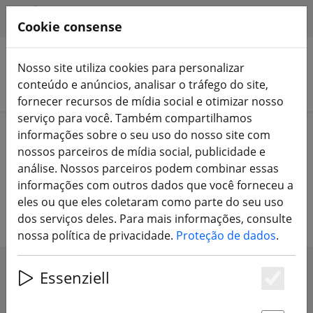
HILFE & SUPPORT
PT
Cookie consense
Nosso site utiliza cookies para personalizar
conteúdo e anúncios, analisar o tráfego do site,
Pesquisar produtos
fornecer recursos de mídia social e otimizar nosso
serviço para você. Também compartilhamos
Home
Componentes
Motores
informações sobre o seu uso do nosso site com
nossos parceiros de mídia social, publicidade e
Motores para multicópteros FPV e
análise. Nossos parceiros podem combinar essas
informações com outros dados que você forneceu a
aviões FPV
eles ou que eles coletaram como parte do seu uso
dos serviços deles. Para mais informações, consulte
nossa política de privacidade.
Proteção de dados
.
Essenziell
SHOW FILTERS
Es