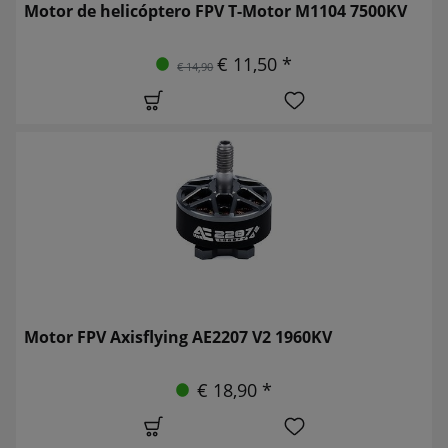
Motor de helicóptero FPV T-Motor M1104 7500KV
€ 11,50 *
€ 14,90
Motor FPV Axisflying AE2207 V2 1960KV
€ 18,90 *