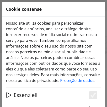
HILFE & SUPPORT
PT
Cookie consense
Nosso site utiliza cookies para personalizar
Pesquisar produtos
conteúdo e anúncios, analisar o tráfego do site,
fornecer recursos de mídia social e otimizar nosso
serviço para você. Também compartilhamos
informações sobre o seu uso do nosso site com
Axisflying
nossos parceiros de mídia social, publicidade e
análise. Nossos parceiros podem combinar essas
informações com outros dados que você forneceu a
eles ou que eles coletaram como parte do seu uso
Start
Marcas
Axisflying
dos serviços deles. Para mais informações, consulte
nossa política de privacidade.
Proteção de dados
.
Todos os produtos de Axisflying
Essenziell
Es
33 Artigo