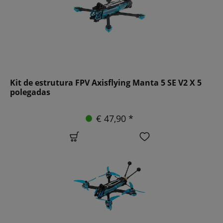
Kit de estrutura FPV Axisflying Manta 5 SE V2 X 5
polegadas
€ 47,90 *