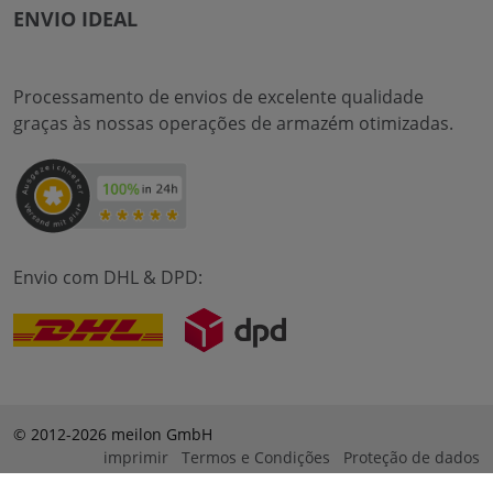
ENVIO IDEAL
Processamento de envios de excelente qualidade
graças às nossas operações de armazém otimizadas.
Envio com DHL & DPD:
© 2012-2026 meilon GmbH
imprimir
Termos e Condições
Proteção de dados