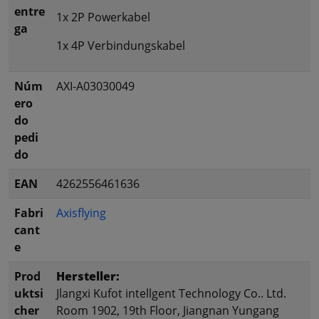
entre
1x 2P Powerkabel
ga
1x 4P Verbindungskabel
Núm
AXI-A03030049
ero
do
pedi
do
EAN
4262556461636
Fabri
Axisflying
cant
e
Prod
Hersteller:
uktsi
Jlangxi Kufot intellgent Technology Co.. Ltd.
cher
Room 1902, 19th Floor, Jiangnan Yungang