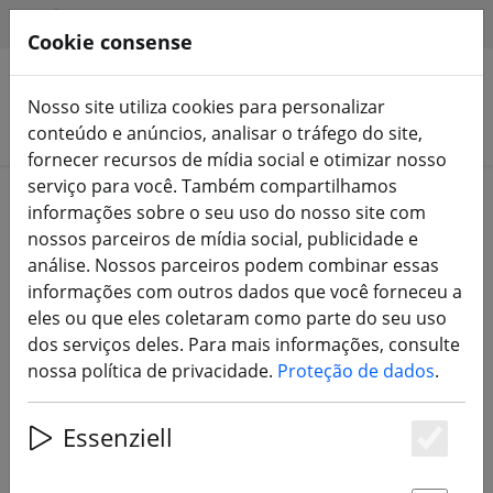
HILFE & SUPPORT
PT
Cookie consense
Nosso site utiliza cookies para personalizar
Pesquisar produtos
conteúdo e anúncios, analisar o tráfego do site,
fornecer recursos de mídia social e otimizar nosso
serviço para você. Também compartilhamos
Home
Componentes
Transmissor de vídeo FPV
informações sobre o seu uso do nosso site com
nossos parceiros de mídia social, publicidade e
análise. Nossos parceiros podem combinar essas
informações com outros dados que você forneceu a
eles ou que eles coletaram como parte do seu uso
Axisflying 4,9G-6G SEG 10W
dos serviços deles. Para mais informações, consulte
analógico VTX TERK Transmissor de
nossa política de privacidade.
Proteção de dados
.
vídeo FPV
Essenziell
Es