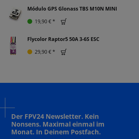
Módulo GPS Glonass TBS M10N MINI
19,90 € *
Flycolor Raptor5 50A 3-6S ESC
29,90 € *
Der FPV24 Newsletter. Kein
Nonsens. Maximal einmal im
Monat. In Deinem Postfach.