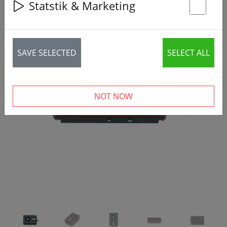
Statstik & Marketing
St
SAVE SELECTED
SELECT ALL
‹
›
NOT NOW