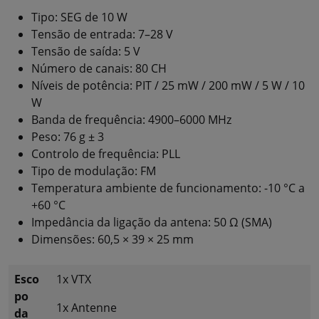
Tipo: SEG de 10 W
Tensão de entrada: 7–28 V
Tensão de saída: 5 V
Número de canais: 80 CH
Níveis de potência: PIT / 25 mW / 200 mW / 5 W / 10
W
Banda de frequência: 4900–6000 MHz
Peso: 76 g ± 3
Controlo de frequência: PLL
Tipo de modulação: FM
Temperatura ambiente de funcionamento: -10 °C a
+60 °C
Impedância da ligação da antena: 50 Ω (SMA)
Dimensões: 60,5 × 39 × 25 mm
Esco
1x VTX
po
1x Antenne
da