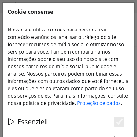
HILFE & SUPPORT
PT
Cookie consense
Nosso site utiliza cookies para personalizar
Pesquisar produtos
conteúdo e anúncios, analisar o tráfego do site,
fornecer recursos de mídia social e otimizar nosso
serviço para você. Também compartilhamos
Home
Equipamento
Controlo remoto FrSky
informações sobre o seu uso do nosso site com
nossos parceiros de mídia social, publicidade e
FrSky Taranis X9D Plus V2019,
análise. Nossos parceiros podem combinar essas
Horus, X12S, X10S, X9E, X9D, Q X7 e
informações com outros dados que você forneceu a
X-Lite - Emissora e Recetor
eles ou que eles coletaram como parte do seu uso
dos serviços deles. Para mais informações, consulte
nossa política de privacidade.
Proteção de dados
.
3 Products
Essenziell
Es
Unterkategorien