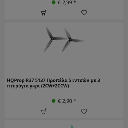
€ 2,99 *
HQProp R37 5137 Προπέλα 5 ιντσών με 3
πτερύγια γκρι (2CW+2CCW)
€ 2,90 *