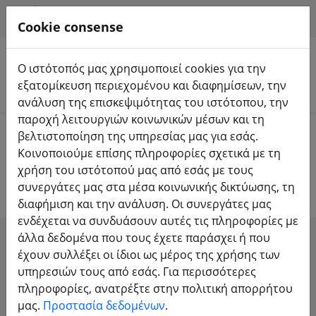
HILFE & SUPPORT
EL
Cookie consense
Ο ιστότοπός μας χρησιμοποιεί cookies για την
εξατομίκευση περιεχομένου και διαφημίσεων, την
Αναζήτηση προϊόντων
ανάλυση της επισκεψιμότητας του ιστότοπου, την
παροχή λειτουργιών κοινωνικών μέσων και τη
Home
Προπέλα
προπέλα 5 ιντσών
βελτιστοποίηση της υπηρεσίας μας για εσάς.
Κοινοποιούμε επίσης πληροφορίες σχετικά με τη
προπέλα 5 ιντσών
χρήση του ιστότοπού μας από εσάς με τους
συνεργάτες μας στα μέσα κοινωνικής δικτύωσης, τη
διαφήμιση και την ανάλυση. Οι συνεργάτες μας
ενδέχεται να συνδυάσουν αυτές τις πληροφορίες με
άλλα δεδομένα που τους έχετε παράσχει ή που
SHOW FILTERS
έχουν συλλέξει οι ίδιοι ως μέρος της χρήσης των
υπηρεσιών τους από εσάς. Για περισσότερες
πληροφορίες, ανατρέξτε στην πολιτική απορρήτου
μας.
Προστασία δεδομένων
.