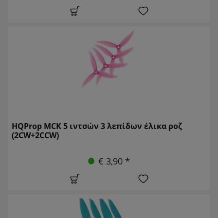
HQProp MCK 5 ιντσών 3 λεπίδων έλικα ροζ
(2CW+2CCW)
€ 3,90 *