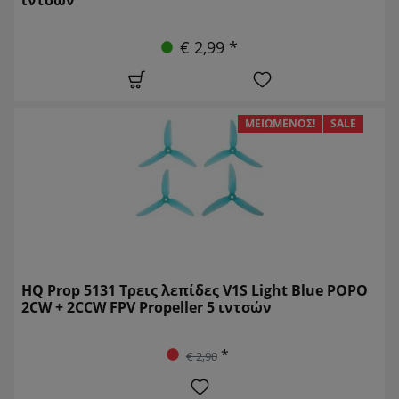
€ 2,99 *
ΜΕΙΩΜΈΝΟΣ!
SALE
HQ Prop 5131 Τρεις λεπίδες V1S Light Blue POPO
2CW + 2CCW FPV Propeller 5 ιντσών
*
€ 2,90