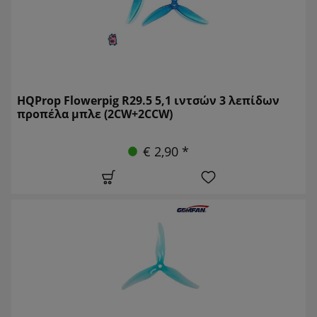
HQProp Flowerpig R29.5 5,1 ιντσών 3 λεπίδων
προπέλα μπλε (2CW+2CCW)
€ 2,90 *