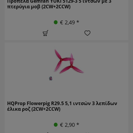
Προπέλα Gemfan YUKI 5129-3 5 ιντσών με 3
πτερύγια μοβ (2CW+2CCW)
€ 2,49 *
HQProp Flowerpig R29.5 5,1 ιντσών 3 λεπίδων
έλικα ροζ (2CW+2CCW)
€ 2,90 *