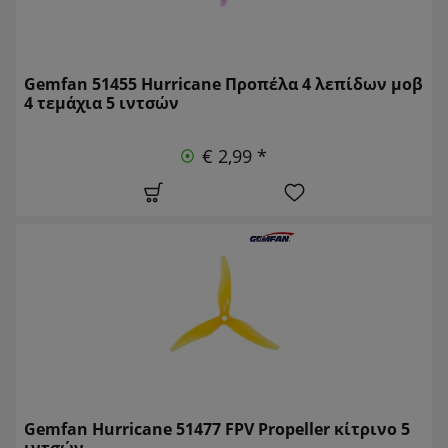
Gemfan 51455 Hurricane Προπέλα 4 λεπίδων μοβ
4 τεμάχια 5 ιντσών
€ 2,99 *
Gemfan Hurricane 51477 FPV Propeller κίτρινο 5
ιντσών