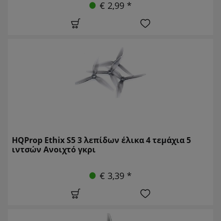
€ 2,99 *
HQProp Ethix S5 3 λεπίδων έλικα 4 τεμάχια 5
ιντσών Ανοιχτό γκρι
€ 3,39 *