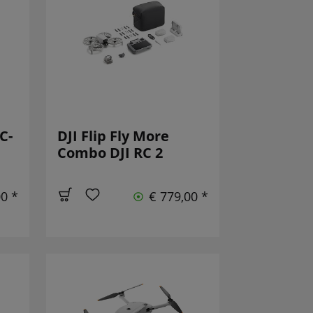
C-
DJI Flip Fly More
Combo DJI RC 2
00 *
€ 779,00 *