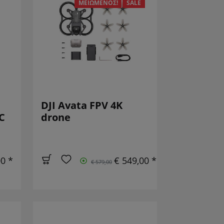
ΜΕΙΩΜΈΝΟΣ!
SALE
DJI Avata FPV 4K
C
drone
00 *
€ 549,00 *
€ 579,00