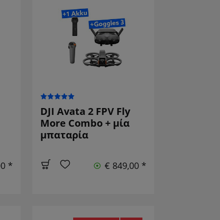
DJI Avata 2 FPV Fly
More Combo + μία
μπαταρία
00 *
€ 849,00 *