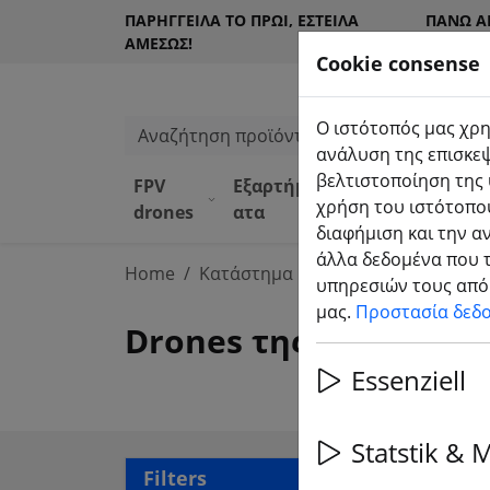
ΠΑΡΉΓΓΕΙΛΑ ΤΟ ΠΡΩΊ, ΈΣΤΕΙΛΑ
ΠΆΝΩ Α
ΑΜΈΣΩΣ!
ΠΕΛΆΤΕ
Cookie consense
Ο ιστότοπός μας χρη
Αναζήτηση προϊόντων
ανάλυση της επισκεψ
βελτιστοποίηση της 
FPV
Εξαρτήμ
Εξοπλισ
Κατά
χρήση του ιστότοπού
drones
ατα
μός
α DJI
διαφήμιση και την α
άλλα δεδομένα που τ
Home
Κατάστημα DJI
Drones της DJI
υπηρεσιών τους από 
μας.
Προστασία δεδ
Drones της DJI
Essenziell
Statstik & 
34 a
Filters