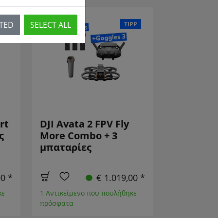
CTED
SELECT ALL
PP
TIPP
rt
DJI Avata 2 FPV Fly
ς
More Combo + 3
μπαταρίες
00 *
€ 1.019,00 *
κε
1 Αντικείμενο που πουλήθηκε
πρόσφατα