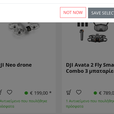
NOT NOW
SAVE SELE
TI
JI Neo drone
DJI Avata 2 Fly Sma
Combo 3 μπαταρίε
€ 199,00 *
€ 789,
 Αντικείμενο που πουλήθηκε
1 Αντικείμενο που πουλήθη
ρόσφατα
πρόσφατα