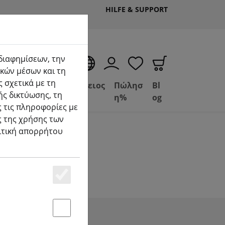
HILFE & SUPPORT
 διαφημίσεων, την
EL
κών μέσων και τη
 σχετικά με τη
Deal
Βασίλειος
Πώλησ
Bl
ής δικτύωσης, τη
Depot
FPV
η%
og
 τις πληροφορίες με
ς της χρήσης των
λιτική απορρήτου
Essenziell
Statstik & Marketing