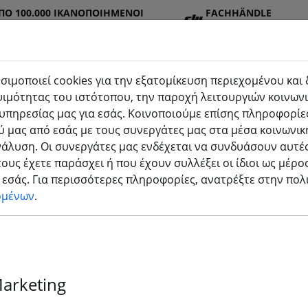
ΠΌ 100.000 ΙΚΑΝΟΠΟΙΗΜΈΝΟΙ
FACHHÄNDLE
Σ
R
σιμοποιεί cookies για την εξατομίκευση περιεχομένου και
ιμότητας του ιστότοπου, την παροχή λειτουργιών κοινωνι
υπηρεσίας μας για εσάς. Κοινοποιούμε επίσης πληροφορίες
στημ
Μπατα
Προπ
Αξεσο
τρισδιάστατη
 μας από εσάς με τους συνεργάτες μας στα μέσα κοινωνικ
(aktuelle Seite)
ρίες
έλα
υάρ
εκτύπωση
νάλυση. Οι συνεργάτες μας ενδέχεται να συνδυάσουν αυτές
ους έχετε παράσχει ή που έχουν συλλέξει οι ίδιοι ως μέρο
εσάς. Για περισσότερες πληροφορίες, ανατρέξτε στην πο
ομένων
.
Marketing
rticles