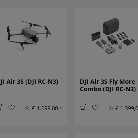
JI Air 3S (DJI RC-N3)
DJI Air 3S Fly More
Combo (DJI RC-N3)
€ 1.099,00 *
€ 1.399,