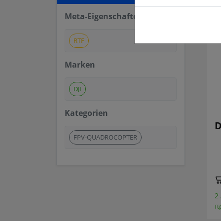
Meta-Eigenschaften
RTF
Marken
DJI
Kategorien
D
FPV-QUADROCOPTER
2
π