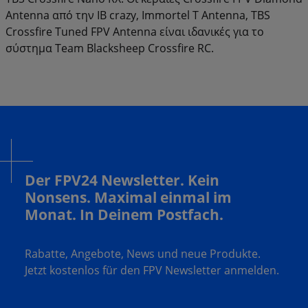
Antenna από την IB crazy, Immortel T Antenna, TBS
Crossfire Tuned FPV Antenna είναι ιδανικές για το
σύστημα Team Blacksheep Crossfire RC.
Der FPV24 Newsletter. Kein
Nonsens. Maximal einmal im
Monat. In Deinem Postfach.
Rabatte, Angebote, News und neue Produkte.
Jetzt kostenlos für den FPV Newsletter anmelden.