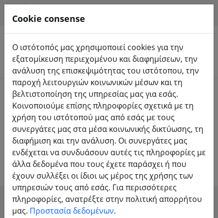
HILFE & SUPPORT
EL
Cookie consense
Ο ιστότοπός μας χρησιμοποιεί cookies για την
εξατομίκευση περιεχομένου και διαφημίσεων, την
Αναζήτηση προϊόντων
ανάλυση της επισκεψιμότητας του ιστότοπου, την
παροχή λειτουργιών κοινωνικών μέσων και τη
Home
Εξοπλισμός
TBS Crossfire & TBS Tango
βελτιστοποίηση της υπηρεσίας μας για εσάς.
Κοινοποιούμε επίσης πληροφορίες σχετικά με τη
Ομάδα Blacksheep Πομπός &
χρήση του ιστότοπού μας από εσάς με τους
συνεργάτες μας στα μέσα κοινωνικής δικτύωσης, τη
δέκτης Crossfire -
διαφήμιση και την ανάλυση. Οι συνεργάτες μας
Διαφορετικότητα - Micro - Nano
ενδέχεται να συνδυάσουν αυτές τις πληροφορίες με
άλλα δεδομένα που τους έχετε παράσχει ή που
έχουν συλλέξει οι ίδιοι ως μέρος της χρήσης των
υπηρεσιών τους από εσάς. Για περισσότερες
πληροφορίες, ανατρέξτε στην πολιτική απορρήτου
SHOW FILTERS
μας.
Προστασία δεδομένων
.