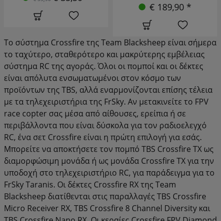
€ 4,90 *
€ 189,90 *
€ 6,90
Το σύστημα Crossfire της Team Blacksheep είναι σήμερα
το ταχύτερο, σταθερότερο και μακρύτερης εμβέλειας
σύστημα RC της αγοράς. Όλοι οι πομποί και οι δέκτες
είναι απόλυτα ενσωματωμένοι στον κόσμο των
προϊόντων της TBS, αλλά εναρμονίζονται επίσης τέλεια
με τα τηλεχειριστήρια της FrSky. Αν μετακινείτε το FPV
race copter σας μέσα από αίθουσες, ερείπια ή σε
περιβάλλοντα που είναι δύσκολα για τον ραδιοελεγχό
RC, ένα σετ Crossfire είναι η πρώτη επιλογή για εσάς.
Μπορείτε να αποκτήσετε τον πομπό TBS Crossfire TX ως
διαμορφώσιμη μονάδα ή ως μονάδα Crossfire TX για την
υποδοχή στο τηλεχειριστήριο RC, για παράδειγμα για το
FrSky Taranis. Οι δέκτες Crossfire RX της Team
Blacksheep διατίθενται στις παραλλαγές TBS Crossfire
Micro Receiver RX, TBS Crossfire 8 Channel Diversity και
TBS Crossfire Nano RX. Οι κεραίες Crossfire FPV Diamond