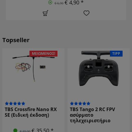
€ 4,90 *
€ 6,90
Topseller
TIPP
ΜΕΙΩΜΈΝΟΣ!
Προσαρμογέας PWM
TBS Tango 2 RC FPV
TBS Crossfire Nano RX
ασύρματο
6CH
τηλεχειριστήριο