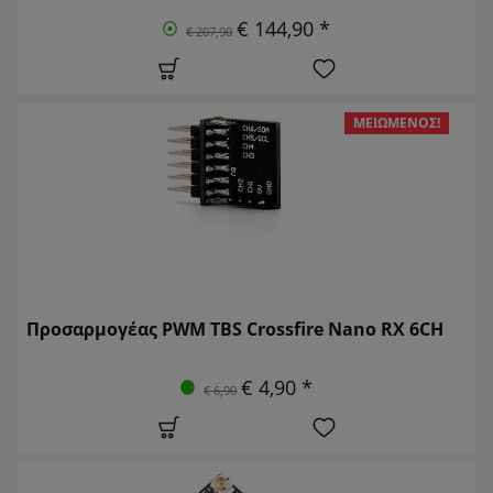
€ 144,90 *
€ 207,90
ΜΕΙΩΜΈΝΟΣ!
Προσαρμογέας PWM TBS Crossfire Nano RX 6CH
€ 4,90 *
€ 6,90