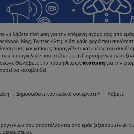
ι να λάβετε πίστωση για την επόμενη αγορά σας από εμάς 
cebook, blog, Twitter κ.λπ.). Διότι κάθε φορά που συνδέεστ
ύθυνση URL) και κάποιος παραγγέλνει κάτι μέσω του συνδέ
ς
των παραγγελιών που στέλνουμε (εξαιρουμένων των εξό
σεων). Θα λάβετε την προμήθεια ως
πίστωση
για την επό
πορεί να καταβληθεί.
λάτη → Δημοσιεύστε τον κωδικό συνεργάτη* → Λάβετε
αραγγελιών που αποστέλλονται από εμάς (εξαιρουμένων τ
ν ακυρώσεων).