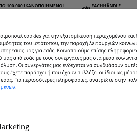
ΠΌ 100.000 ΙΚΑΝΟΠΟΙΗΜΈΝΟΙ
FACHHÄNDLE
Σ
R
σιμοποιεί cookies για την εξατομίκευση περιεχομένου και
ιμότητας του ιστότοπου, την παροχή λειτουργιών κοινωνι
υπηρεσίας μας για εσάς. Κοινοποιούμε επίσης πληροφορίες
στημ
Μπατα
Προπ
Αξεσο
τρισδιάστατη
 μας από εσάς με τους συνεργάτες μας στα μέσα κοινωνικ
(akt
ρίες
έλα
υάρ
εκτύπωση
νάλυση. Οι συνεργάτες μας ενδέχεται να συνδυάσουν αυτές
ους έχετε παράσχει ή που έχουν συλλέξει οι ίδιοι ως μέρο
εσάς. Για περισσότερες πληροφορίες, ανατρέξτε στην πο
ομένων
.
υγατρικών
Marketing