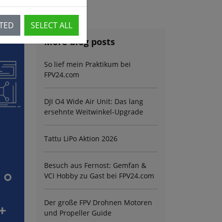
CTED
SELECT ALL
More blog posts
So lief mein Praktikum bei
FPV24.com
DJI O4 Wide Air Unit: Das lang
ersehnte Weitwinkel-Upgrade
Tattu LiPo Aktion 2026
Besuch aus Fernost: Gemfan &
VCI Hobby zu Gast bei FPV24.com
Der große FPV Drohnen Motoren
und Propeller Guide