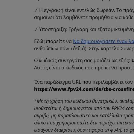
✓ Η εγγραφή είναι εντελώς δωρεάν. Το πρό
σημαίνει ότι λαμβάνετε προμήθεια για κάθ
✓ Υποστήριξη: Γρήγορη και εξατομικευμέν
Εδώ μπορείτε να
Να δημιουργήσετε έναν λ
ανθρώπων πάνω δεξιά). Στην καρτέλα Συνερ
Ο κωδικός συνεργάτη σας μοιάζει ως εξής:
Αυτός είναι ο κωδικός που πρέπει να προστ
Ένα παράδειγμα URL που περιλαμβάνει τον
https://www.fpv24.com/de/tbs-crossfi
*Με τη χρήση του κωδικού θυγατρικών, αναλαμ
υιοθετείται ή δημιουργείται από την FPV24.co
ακριβή, μη παραπλανητικό και κατάλληλο τρόπο
υλικό που χρησιμοποιείτε δεν περιέχει απεικο
εισάγουν διακρίσεις όσον αφορά τη φυλή, το φύ