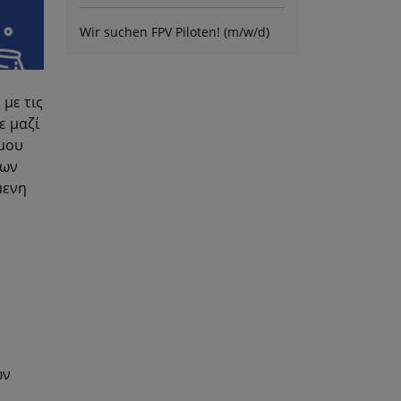
Wir suchen FPV Piloten! (m/w/d)
με τις
ε μαζί
σμου
δων
μενη
ων