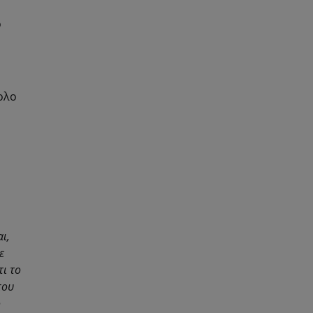
ό
ολο
ι,
ε
ι το
που
ό