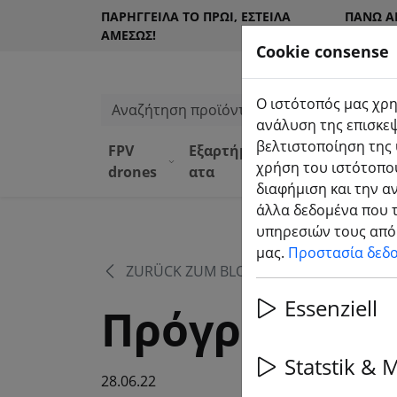
ΠΑΡΉΓΓΕΙΛΑ ΤΟ ΠΡΩΊ, ΈΣΤΕΙΛΑ
ΠΆΝΩ Α
ΑΜΈΣΩΣ!
ΠΕΛΆΤΕ
Cookie consense
Ο ιστότοπός μας χρη
Αναζήτηση προϊόντων
ανάλυση της επισκεψ
βελτιστοποίηση της 
FPV
Εξαρτήμ
Εξοπλισ
Κατά
χρήση του ιστότοπού
drones
ατα
μός
α DJI
διαφήμιση και την α
άλλα δεδομένα που τ
υπηρεσιών τους από 
μας.
Προστασία δεδ
ZURÜCK ZUM BLOG
Essenziell
Πρόγραμμα θ
Statstik & 
28.06.22