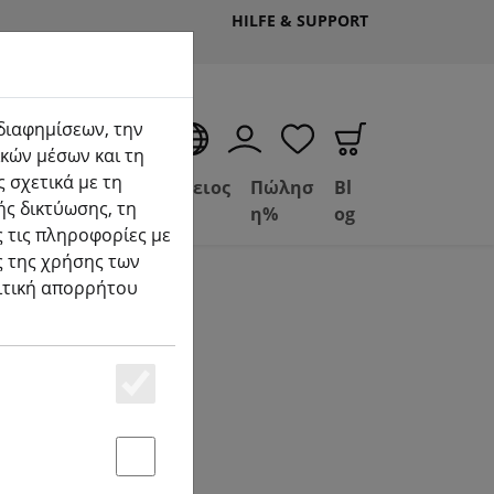
HILFE & SUPPORT
 διαφημίσεων, την
EL
κών μέσων και τη
 σχετικά με τη
Deal
Βασίλειος
Πώλησ
Bl
ής δικτύωσης, τη
uelle Seite)
Depot
FPV
η%
og
 τις πληροφορίες με
ς της χρήσης των
λιτική απορρήτου
Essenziell
Statstik & Marketing