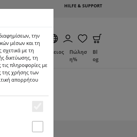
HILFE & SUPPORT
 διαφημίσεων, την
EL
κών μέσων και τη
 σχετικά με τη
Deal
Βασίλειος
Πώλησ
Bl
ής δικτύωσης, τη
Depot
FPV
η%
og
 τις πληροφορίες με
ς της χρήσης των
λιτική απορρήτου
- LiFe
Essenziell
Statstik & Marketing