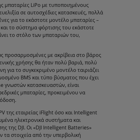
σης μπαταρίες LiPo με τυποποιημένους
υελιξία σε αυτοσχέδιες κατασκευές, πολλά
ένες για το εκάστοτε μοντέλο μπαταρίες –
 και το σύστημα φόρτισης του εκάστοτε
ίνει το στόλο των μπαταριών του,
θως προσαρμοσμένες με ακρίβεια στο βάρος
γενικής χρήσης θα ήταν πολύ βαριά, πολύ
νη για το συγκεκριμένο μοντέλο ταιριάζει
μοσμένο BMS και τύπο βύσματος που έχει
one γνωστών κατασκευαστών, είναι
φεδρικές μπαταρίες, προκειμένου να
πόδοση.
ης εταιρείας iFlight όσο και Intelligent
ατωμένα ηλεκτρονικά συστήματα και
της DJI. Οι «DJI Intelligent Batteries»
ν τα στοιχεία από την υπερβολική