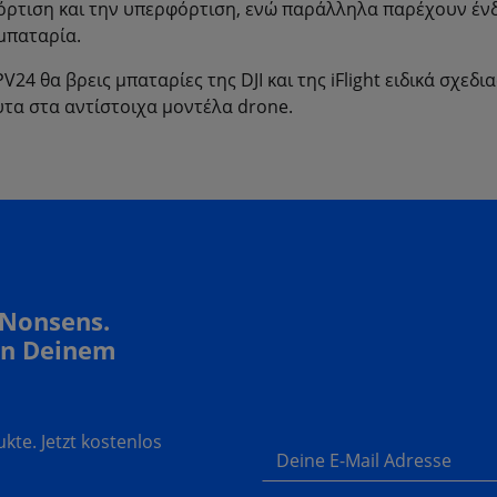
ρτιση και την υπερφόρτιση, ενώ παράλληλα παρέχουν ένδ
μπαταρία.
PV24 θα βρεις μπαταρίες της DJI και της iFlight ειδικά σχεδ
τα στα αντίστοιχα μοντέλα drone.
 Nonsens.
In Deinem
te. Jetzt kostenlos
Deine E-Mail Adresse