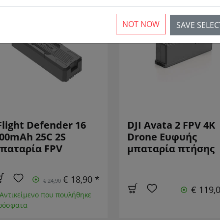
NOT NOW
SAVE SELE
ΜΕΙΩΜΈΝΟΣ!
SALE
Flight Defender 16
DJI Avata 2 FPV 4K
00mAh 25C 2S
Drone Ευφυής
παταρία FPV
μπαταρία πτήσης
€ 18,90 *
€ 24,90
€ 119,
 Αντικείμενο που πουλήθηκε
ρόσφατα