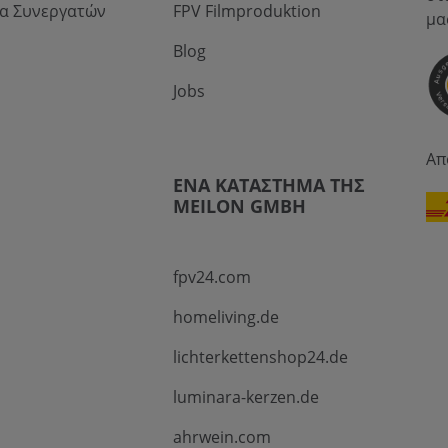
α Συνεργατών
FPV Filmproduktion
μα
Blog
Jobs
Απ
ΈΝΑ ΚΑΤΆΣΤΗΜΑ ΤΗΣ
MEILON GMBH
fpv24.com
homeliving.de
lichterkettenshop24.de
luminara-kerzen.de
ahrwein.com