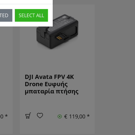
CTED
SELECT ALL
DJI Avata FPV 4K
Drone Ευφυής
μπαταρία πτήσης
00 *
€ 119,00 *