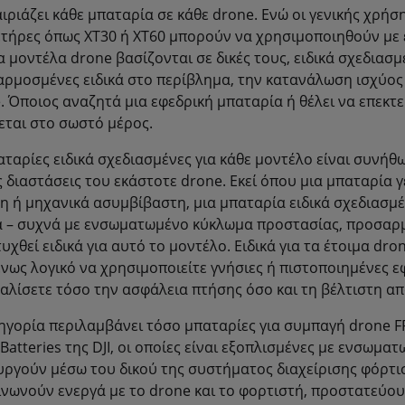
αιριάζει κάθε μπαταρία σε κάθε drone. Ενώ οι γενικής χρή
τήρες όπως XT30 ή XT60 μπορούν να χρησιμοποιηθούν με ε
α μοντέλα drone βασίζονται σε δικές τους, ειδικά σχεδιασμ
ρμοσμένες ειδικά στο περίβλημα, την κατανάλωση ισχύος
. Όποιος αναζητά μια εφεδρική μπαταρία ή θέλει να επεκτε
εται στο σωστό μέρος.
αταρίες ειδικά σχεδιασμένες για κάθε μοντέλο είναι συνή
ις διαστάσεις του εκάστοτε drone. Εκεί όπου μια μπαταρία 
η ή μηχανικά ασυμβίβαστη, μια μπαταρία ειδικά σχεδιασμέ
α – συχνά με ενσωματωμένο κύκλωμα προστασίας, προσαρ
υχθεί ειδικά για αυτό το μοντέλο. Ειδικά για τα έτοιμα dr
νως λογικό να χρησιμοποιείτε γνήσιες ή πιστοποιημένες ε
αλίσετε τόσο την ασφάλεια πτήσης όσο και τη βέλτιστη α
ηγορία περιλαμβάνει τόσο μπαταρίες για συμπαγή drone FPV τ
t Batteries της DJI, οι οποίες είναι εξοπλισμένες με ενσωμ
υργούν μέσω του δικού της συστήματος διαχείρισης φόρτισης 
ινωνούν ενεργά με το drone και το φορτιστή, προστατεύου