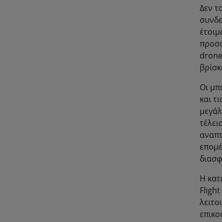
Δεν τ
συνδε
έτοιμ
προσα
drone
βρίσκ
Οι μπ
και τ
μεγάλ
τέλει
αναπτ
επομέ
διασφ
Η κατ
Fligh
λειτο
επικο