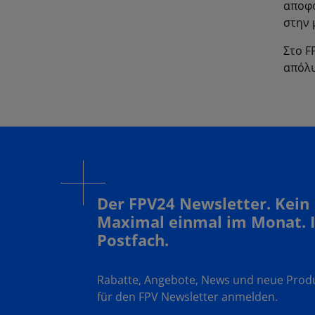
αποφό
στην 
Στο F
απόλυ
Der FPV24 Newsletter. Kein
Maximal einmal im Monat. 
Postfach.
Rabatte, Angebote, News und neue Produk
für den FPV Newsletter anmelden.