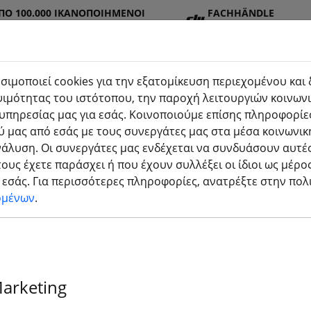
ΠΌ 100.000 ΙΚΑΝΟΠΟΙΗΜΈΝΟΙ
FACHHÄNDLE
Σ
R
σιμοποιεί cookies για την εξατομίκευση περιεχομένου και
ιμότητας του ιστότοπου, την παροχή λειτουργιών κοινωνι
υπηρεσίας μας για εσάς. Κοινοποιούμε επίσης πληροφορίες
στημ
Μπατα
Προπ
Αξεσο
τρισδιάστατη
 μας από εσάς με τους συνεργάτες μας στα μέσα κοινωνικ
(aktuelle Seite)
ρίες
έλα
υάρ
εκτύπωση
νάλυση. Οι συνεργάτες μας ενδέχεται να συνδυάσουν αυτές
ους έχετε παράσχει ή που έχουν συλλέξει οι ίδιοι ως μέρο
κριμένο μοντέλο
εσάς. Για περισσότερες πληροφορίες, ανατρέξτε στην πο
ομένων
.
ιμένα μοντέλα - LiPo - LiIon 
Marketing
ticles