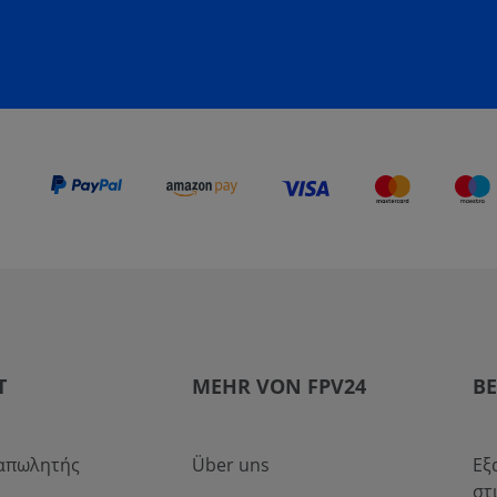
T
MEHR VON FPV24
Β
ταπωλητής
Über uns
Εξ
στ