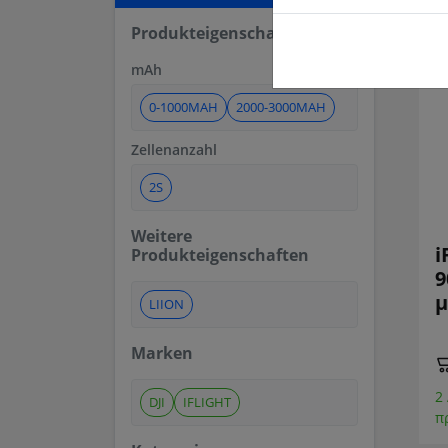
Produkteigenschaften
mAh
0-1000MAH
2000-3000MAH
Zellenanzahl
2S
Weitere
i
Produkteigenschaften
9
μ
LIION
Marken
2
DJI
IFLIGHT
π