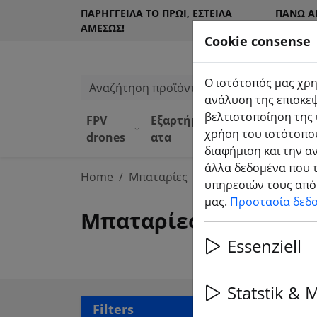
ΠΑΡΉΓΓΕΙΛΑ ΤΟ ΠΡΩΊ, ΈΣΤΕΙΛΑ
ΠΆΝΩ Α
ΑΜΈΣΩΣ!
ΠΕΛΆΤΕ
Cookie consense
Ο ιστότοπός μας χρη
Αναζήτηση προϊόντων
ανάλυση της επισκεψ
βελτιστοποίηση της 
FPV
Εξαρτήμ
Εξοπλισ
Κατά
χρήση του ιστότοπού
drones
ατα
μός
α DJI
διαφήμιση και την α
άλλα δεδομένα που τ
Home
Μπαταρίες
Μπαταρίες για συγκε
υπηρεσιών τους από 
μας.
Προστασία δεδ
Μπαταρίες για συγκεκρ
Essenziell
Statstik & 
4 ar
Filters