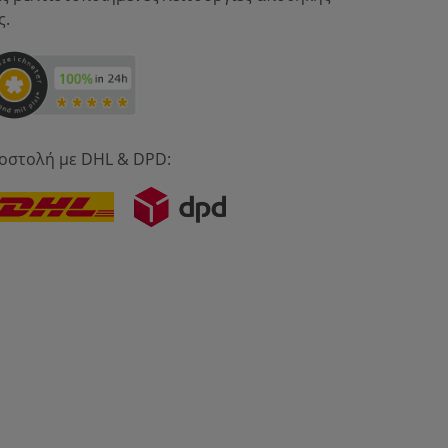
ς.
οστολή με DHL & DPD: