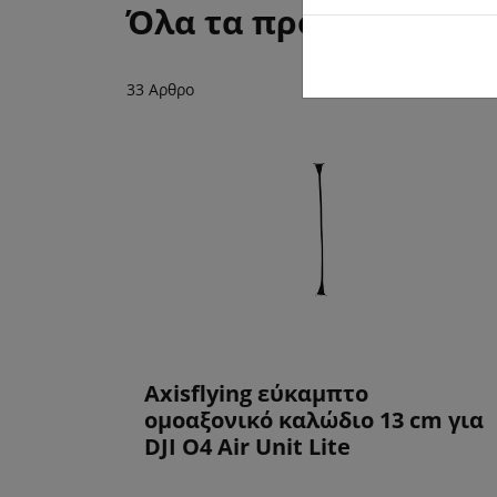
Όλα τα προϊόντα από 
33 Αρθρο
Axisflying εύκαμπτο
ομοαξονικό καλώδιο 13 cm για
DJI O4 Air Unit Lite