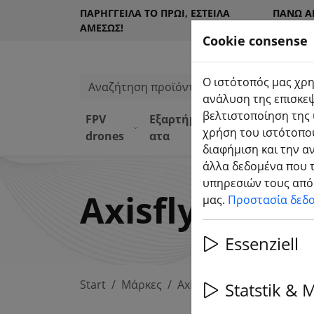
ΠΑΡΉΓΓΕΙΛΑ ΤΟ ΠΡΩΊ, ΈΣΤΕΙΛΑ
ΠΆΝΩ Α
ΑΜΈΣΩΣ!
ΠΕΛΆΤΕ
Cookie consense
Ο ιστότοπός μας χρη
Αναζήτηση προϊόντων
ανάλυση της επισκεψ
βελτιστοποίηση της 
FPV
Εξαρτήμ
Εξοπλισ
Κατά
χρήση του ιστότοπού
drones
ατα
μός
α DJI
διαφήμιση και την α
άλλα δεδομένα που τ
υπηρεσιών τους από 
Axisflying
μας.
Προστασία δεδ
Essenziell
Start
Μάρκες
Axisflying
Statstik & 