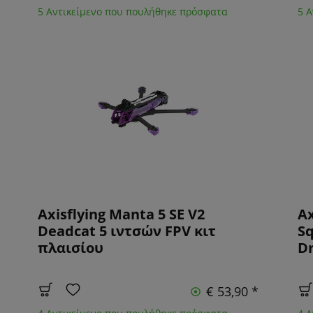
5 Αντικείμενο που πουλήθηκε πρόσφατα
5 
Axisflying Manta 5 SE V2
Ax
Deadcat 5 ιντσών FPV κιτ
S
πλαισίου
Dr
€ 53,90 *