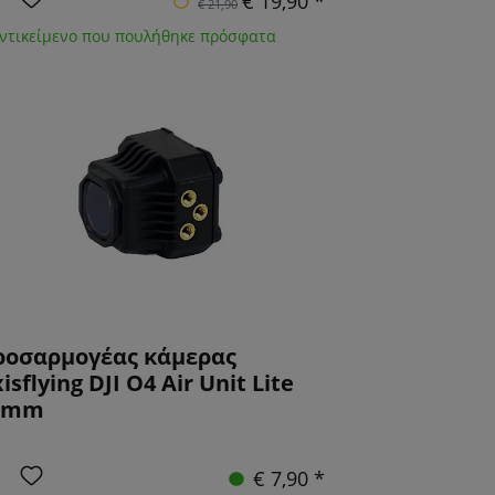
€ 19,90 *
€ 21,90
Αντικείμενο που πουλήθηκε πρόσφατα
ροσαρμογέας κάμερας
isflying DJI O4 Air Unit Lite
0mm
€ 7,90 *