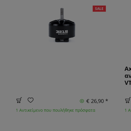
SALE
Ax
α
V
€ 26,90 *
1 Αντικείμενο που πουλήθηκε πρόσφατα
1 