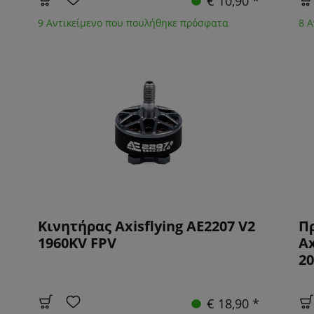
€ 10,90 *
9 Αντικείμενο που πουλήθηκε πρόσφατα
8 
Κινητήρας Axisflying AE2207 V2
Π
1960KV FPV
Ax
2
€ 18,90 *