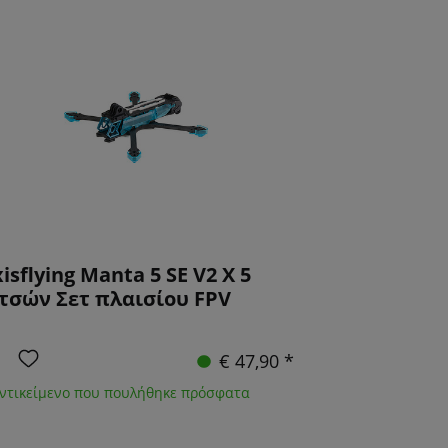
isflying Manta 5 SE V2 X 5
τσών Σετ πλαισίου FPV
€ 47,90 *
Αντικείμενο που πουλήθηκε πρόσφατα