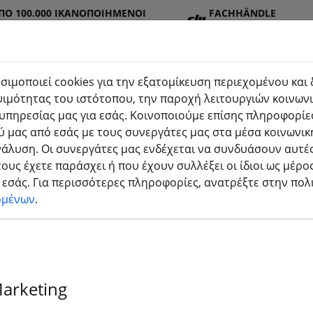
ΠΌ 100.000 ΙΚΑΝΟΠΟΙΗΜΈΝΟΙ
FACHHÄNDLE
Σ
R
σιμοποιεί cookies για την εξατομίκευση περιεχομένου και
ιμότητας του ιστότοπου, την παροχή λειτουργιών κοινωνι
υπηρεσίας μας για εσάς. Κοινοποιούμε επίσης πληροφορίες
στημ
Μπατα
Προπ
Αξεσο
τρισδιάστατη
 μας από εσάς με τους συνεργάτες μας στα μέσα κοινωνικ
(akt
ρίες
έλα
υάρ
εκτύπωση
νάλυση. Οι συνεργάτες μας ενδέχεται να συνδυάσουν αυτές
ους έχετε παράσχει ή που έχουν συλλέξει οι ίδιοι ως μέρο
εσάς. Για περισσότερες πληροφορίες, ανατρέξτε στην πο
ομένων
.
Marketing