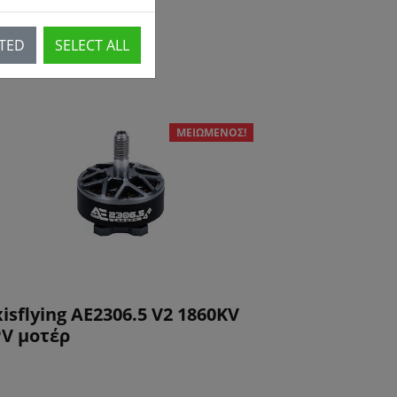
CTED
SELECT ALL
ΜΕΙΩΜΈΝΟΣ!
isflying AE2306.5 V2 1860KV
PV μοτέρ