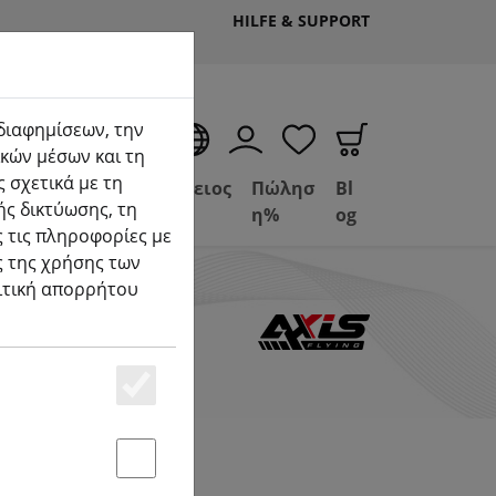
HILFE & SUPPORT
 διαφημίσεων, την
EL
κών μέσων και τη
 σχετικά με τη
Deal
Βασίλειος
Πώλησ
Bl
ής δικτύωσης, τη
uelle Seite)
Depot
FPV
η%
og
 τις πληροφορίες με
ς της χρήσης των
λιτική απορρήτου
Essenziell
Statstik & Marketing