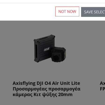
Axisflying
NOT NOW
SAVE SELE
Axisflying DJI O4 Air Unit Lite
Ax
Προσαρμογέας προσαρμογέα
F
κάμερας Κιτ ψύξης 20mm