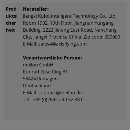
Prod
Hersteller:
uktsi
Jlangxi Kufot intellgent Technology Co.. Ltd.
cher
Room 1902, 19th Floor, Jiangnan Yungang
heit
Building, 2222 Jiefang East Road, Nanchang
City, Jiangxi Province China, Zip code: 330000
E-Mail: sales4@axisflying.com
Verantwortliche Person:
meilon GmbH
Konrad Zuse Ring 31
53424 Remagen
Deutschland
E-Mail: support@meilon.de
Tel.: +49 (0)2642 / 40 52 88 0