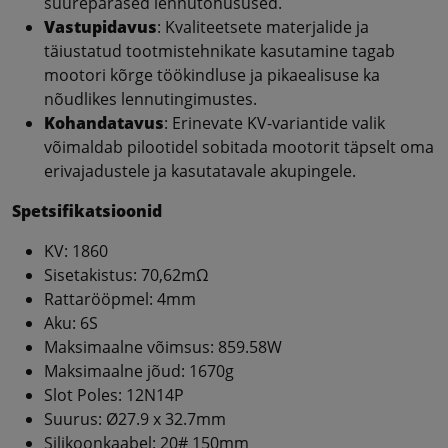
suurepärased lennutõhusused.
Vastupidavus
: Kvaliteetsete materjalide ja
täiustatud tootmistehnikate kasutamine tagab
mootori kõrge töökindluse ja pikaealisuse ka
nõudlikes lennutingimustes.
Kohandatavus
: Erinevate KV-variantide valik
võimaldab pilootidel sobitada mootorit täpselt oma
erivajadustele ja kasutatavale akupingele.
Spetsifikatsioonid
KV: 1860
Sisetakistus: 70,62mΩ
Rattarööpmel: 4mm
Aku: 6S
Maksimaalne võimsus: 859.58W
Maksimaalne jõud: 1670g
Slot Poles: 12N14P
Suurus: Ø27.9 x 32.7mm
Silikoonkaabel: 20# 150mm