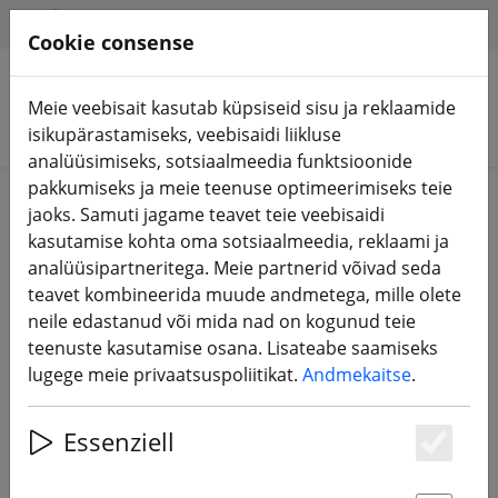
HILFE & SUPPORT
ET
Cookie consense
Meie veebisait kasutab küpsiseid sisu ja reklaamide
Otsi tooteid
isikupärastamiseks, veebisaidi liikluse
analüüsimiseks, sotsiaalmeedia funktsioonide
pakkumiseks ja meie teenuse optimeerimiseks teie
Home
Komponendid
Mootorid
jaoks. Samuti jagame teavet teie veebisaidi
kasutamise kohta oma sotsiaalmeedia, reklaami ja
analüüsipartneritega. Meie partnerid võivad seda
teavet kombineerida muude andmetega, mille olete
neile edastanud või mida nad on kogunud teie
Axisflying AE2306.5 V2 1860KV FPV
teenuste kasutamise osana. Lisateabe saamiseks
mootor
lugege meie privaatsuspoliitikat.
Andmekaitse
.
Essenziell
Es
17% DISCOUNT