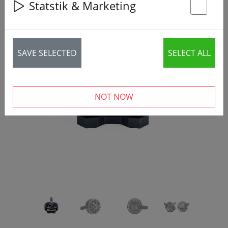
Statstik & Marketing
St
SAVE SELECTED
SELECT ALL
‹
›
NOT NOW