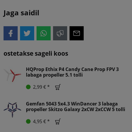
Jaga saidil
ostetakse sageli koos
HQProp Ethix P4 Candy Cane Prop FPV 3
labaga propeller 5.1 tolli
2,99 € *
Gemfan 5043 5x4.3 WinDancer 3 labaga
propeller Skitzo Galaxy 2xCW 2xCCW 5 tolli
4,95 € *