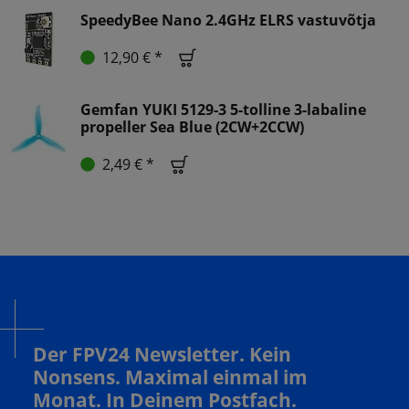
SpeedyBee Nano 2.4GHz ELRS vastuvõtja
12,90 € *
Gemfan YUKI 5129-3 5-tolline 3-labaline
propeller Sea Blue (2CW+2CCW)
2,49 € *
Der FPV24 Newsletter. Kein
Nonsens. Maximal einmal im
Monat. In Deinem Postfach.