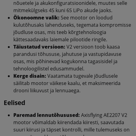
nõuetele ja akukonfiguratsioonidele, muutes selle
mitmekülgseks 4S kuni 6S LiPo akude jaoks.
Ökonoomne valik:
See mootor on loodud
kulutõhusaks lahenduseks, tegemata kompromisse
jõudluse osas, mis teeb kõrgtehnoloogia
kättesaadavaks laiemale pilootide ringile.
Täiustatud versioon:
V2 versioon toob kaasa
parandusi tõhususe, jahutuse ja vastupidavuse
osas, mis põhinevad kogukonna tagasisidel ja
tehnoloogilistel edusammudel.
Kerge disain:
Vaatamata tugevale jõudlusele
säilitab mootor väikese kaalu, et maksimeerida
drooni liikuvust ja lennuaega.
Eelised
Paremad lennutõhusused:
Axisflying AE2207 V2
mootor võimaldab kiirendada kiiresti, saavutada
suuri kiirusi ja täpset kontrolli, mille tulemuseks on