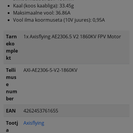
Kaal (koos kaabliga): 33.45g
Maksimaalne vool: 36.86A
Vool ilma koormuseta (10V juures): 0,95A
Tarn
1x Axisflying AE2306.5 V2 1860KV FPV Motor
eko
mple
kt
Telli
AXI-AE2306-5-V2-1860KV
mus
e
num
ber
EAN
4262453761655
Tootj
Axisflying
a