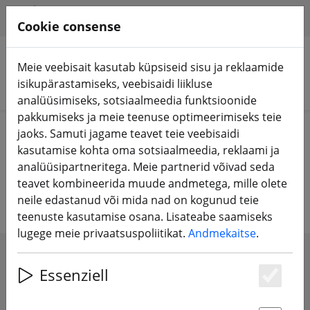
HILFE & SUPPORT
ET
Cookie consense
Meie veebisait kasutab küpsiseid sisu ja reklaamide
isikupärastamiseks, veebisaidi liikluse
Otsi tooteid
analüüsimiseks, sotsiaalmeedia funktsioonide
pakkumiseks ja meie teenuse optimeerimiseks teie
Home
Propeller
Lennuki propeller
jaoks. Samuti jagame teavet teie veebisaidi
kasutamise kohta oma sotsiaalmeedia, reklaami ja
Propellerid lennukite ja lendavate
analüüsipartneritega. Meie partnerid võivad seda
teavet kombineerida muude andmetega, mille olete
tiibadega õhusõidukite jaoks
neile edastanud või mida nad on kogunud teie
teenuste kasutamise osana. Lisateabe saamiseks
lugege meie privaatsuspoliitikat.
Andmekaitse
.
SHOW FILTERS
Essenziell
Es