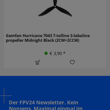
Gemfan Hurricane 7043 7-tolline 3-labaline
propeller Midnight Black (2CW+2CCW)
€ 3,90 *
Der FPV24 Newsletter. Kein
Nonsens. Maximal einmal im