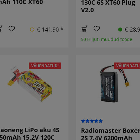
Ah 110C XT60
130C 6S XT60 Plug
V2.0
€ 141,90 *
€ 28,
50 Hiljuti müüdud toode
VÄHENDATUD!
VÄHENDATU
aoneng LiPo aku 4S
Radiomaster Boxe
50mAh 15.2V 120C
2S 7.4V 6200mAh