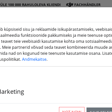
ÜLE 100 000 RAHULOLEVA KLIENDI
FACHHÄNDLER
b küpsiseid sisu ja reklaamide isikupärastamiseks, veebisaidi
iaalmeedia funktsioonide pakkumiseks ja meie teenuse opti
DJI
Patarei
Propell
Tarviku
3D
 teavet teie veebisaidi kasutamise kohta oma sotsiaalmeedia
(aktuelle Seite)
pood
d
er
d
printimin
. Meie partnerid võivad seda teavet kombineerida muude a
mida nad on kogunud teie teenuste kasutamise osana. Lisa
spoliitikat.
Andmekaitse
.
roonidele, quadrocopteritele,
odele
Marketing
articles