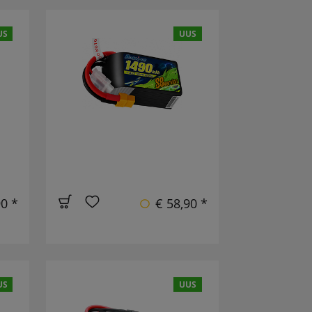
US
UUS
90 *
€ 58,90 *
US
UUS