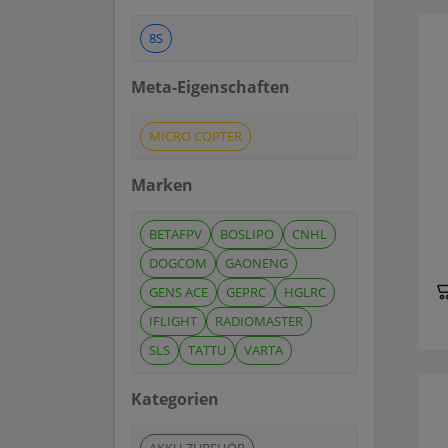
8S
Meta-Eigenschaften
MICRO COPTER
Marken
BETAFPV
BOSLIPO
CNHL
DOGCOM
GAONENG
GENS ACE
GEPRC
HGLRC
IFLIGHT
RADIOMASTER
SLS
TATTU
VARTA
Kategorien