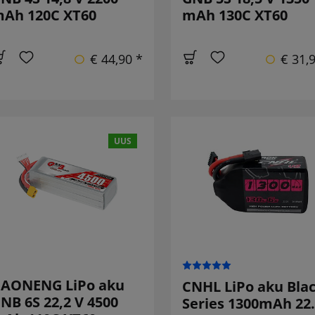
Ah 120C XT60
mAh 130C XT60
€ 44,90 *
€ 31,
UUS
AONENG LiPo aku
CNHL LiPo aku Bla
NB 6S 22,2 V 4500
Series 1300mAh 22