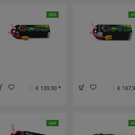
UUS
U
€ 139,90 *
€ 187,
UUS
U