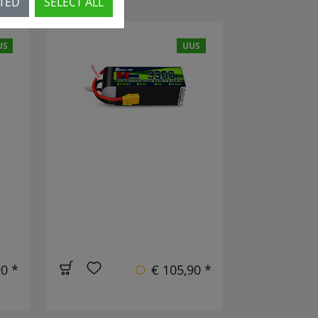
CTED
SELECT ALL
US
UUS
90 *
€ 105,90 *