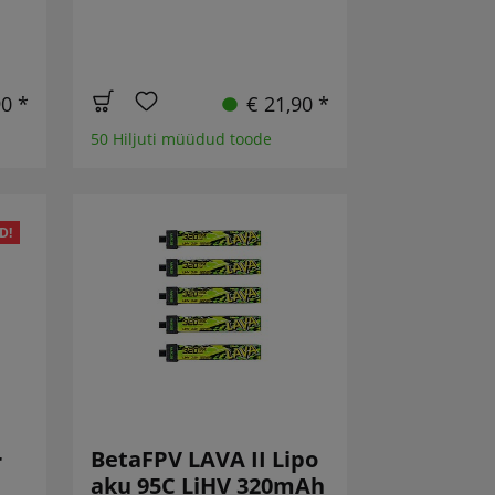
90 *
€ 21,90 *
50 Hiljuti müüdud toode
D!
BetaFPV LAVA II Lipo
r
aku 95C LiHV 320mAh