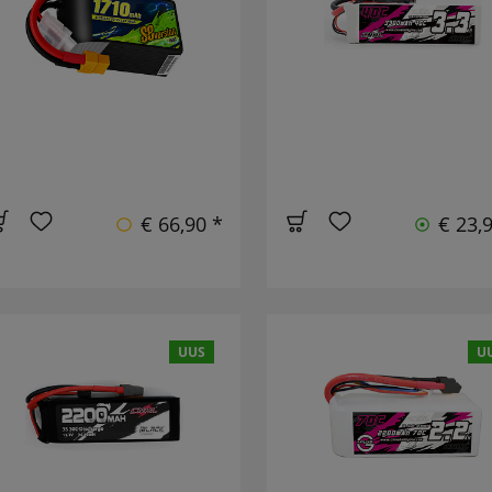
€ 66,90 *
€ 23,
UUS
U