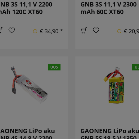
NB 3S 11,1 V 2200
GNB 3S 11,1 V 2300
Ah 120C XT60
mAh 60C XT60
€ 34,90 *
€ 20,
UUS
U
AONENG LiPo aku
GAONENG LiPo ak
NB 4S 14,8 V 2200
GNB 5S 18,5 V 1350