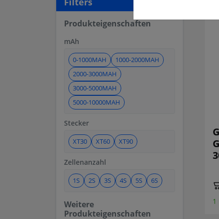
Filters
Produkteigenschaften
mAh
0-1000MAH
1000-2000MAH
2000-3000MAH
3000-5000MAH
5000-10000MAH
Stecker
G
XT30
XT60
XT90
G
3
Zellenanzahl
1S
2S
3S
4S
5S
6S
1
Weitere
Produkteigenschaften