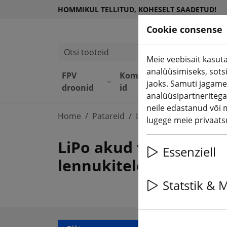
HOMMIKUL TELLITUD, KOHESELT SAADETUD!
Cookie consense
Otsi tooteid
Meie veebisait kasuta
analüüsimiseks, sots
FPV
Komponend
Seadme
jaoks. Samuti jagame
droonid
id
d
analüüsipartneritega
neile edastanud või 
Home
Patareid
LiPo aku
lugege meie privaatsu
LiPo akud võidusõidud
Essenziell
lennukitele ja RC-aut
Statstik & 
114 