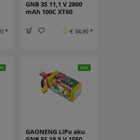
GNB 3S 11,1 V 2800
mAh 100C XT60
90 *
€ 34,90 *
US
UUS
u
GAONENG LiPo aku
GNB 5S 18,5 V 1550