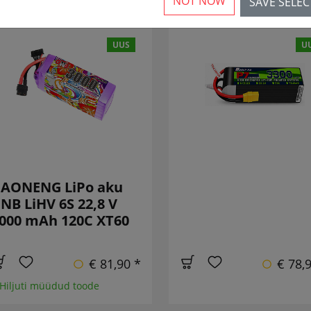
NOT NOW
SAVE SELE
UUS
U
AONENG LiPo aku
NB LiHV 6S 22,8 V
000 mAh 120C XT60
€ 81,90 *
€ 78,
 Hiljuti müüdud toode