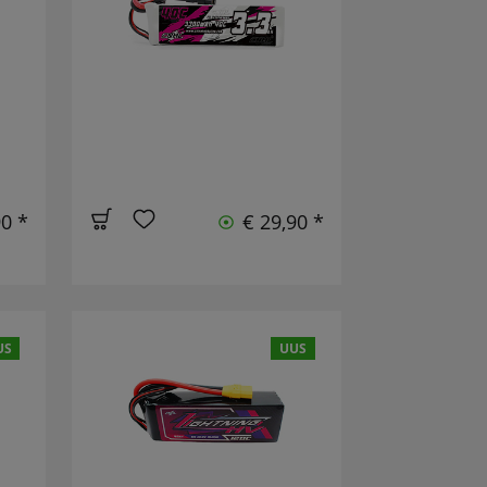
90 *
€ 29,90 *
US
UUS