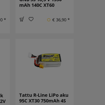
mAh 140C XT60
90 *
€ 36,90 *
Tattu R-Line LiPo aku
ck
95C XT30 750mAh 4S
.2V