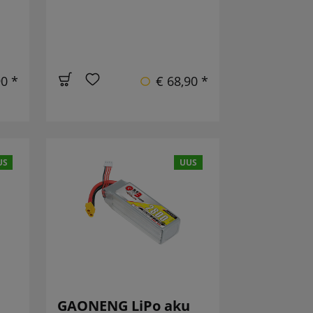
90 *
€ 68,90 *
US
UUS
u
GAONENG LiPo aku