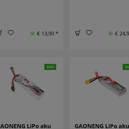
€ 13,90 *
€ 24,
UUS
U
AONENG LiPo aku
GAONENG LiPo ak