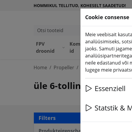
HOMMIKUL TELLITUD, KOHESELT SAADETUD!
Cookie consense
Otsi tooteid
Meie veebisait kasuta
analüüsimiseks, sots
FPV
Komponend
Seadme
jaoks. Samuti jagame
droonid
id
d
analüüsipartneritega
neile edastanud või 
Home
Propeller
üle 6-tolline propeller
lugege meie privaatsu
üle 6-tolline propeller
Essenziell
Statstik & 
36 a
Filters
Produkteigenschaften