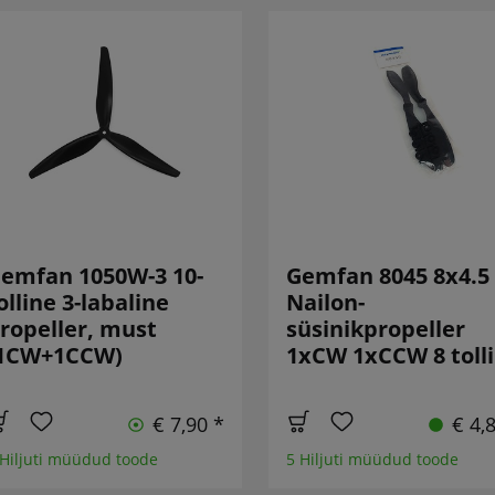
emfan 1050W-3 10-
Gemfan 8045 8x4.5
olline 3-labaline
Nailon-
ropeller, must
süsinikpropeller
1CW+1CCW)
1xCW 1xCCW 8 tolli
€ 7,90 *
€ 4,
 Hiljuti müüdud toode
5 Hiljuti müüdud toode