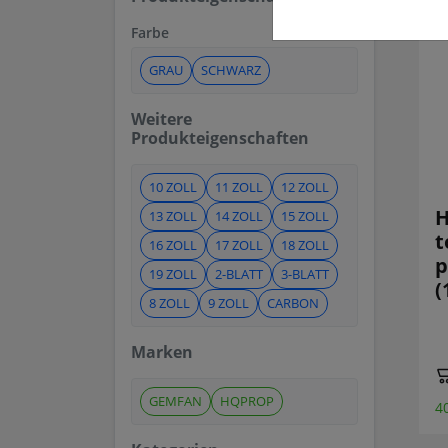
Farbe
GRAU
SCHWARZ
Weitere
Produkteigenschaften
10 ZOLL
11 ZOLL
12 ZOLL
H
13 ZOLL
14 ZOLL
15 ZOLL
t
16 ZOLL
17 ZOLL
18 ZOLL
p
19 ZOLL
2-BLATT
3-BLATT
(
8 ZOLL
9 ZOLL
CARBON
Marken
GEMFAN
HQPROP
4