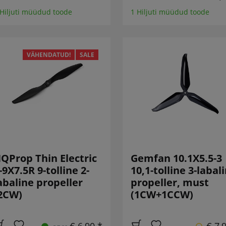
 Hiljuti müüdud toode
1 Hiljuti müüdud toode
VÄHENDATUD!
SALE
QProp Thin Electric
Gemfan 10.1X5.5-3
-9X7.5R 9-tolline 2-
10,1-tolline 3-labal
abaline propeller
propeller, must
2CW)
(1CW+1CCW)