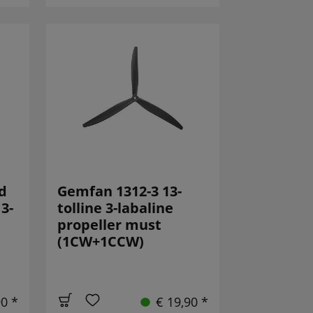
d
Gemfan 1312-3 13-
3-
tolline 3-labaline
propeller must
(1CW+1CCW)
90 *
€ 19,90 *