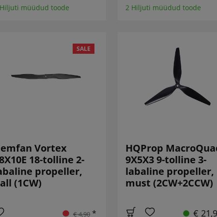
 Hiljuti müüdud toode
2 Hiljuti müüdud toode
SALE
emfan Vortex
HQProp MacroQua
8X10E 18-tolline 2-
9X5X3 9-tolline 3-
abaline propeller,
labaline propeller,
all (1CW)
must (2CW+2CCW)
€ 21,
*
€ 4,90