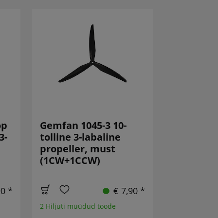
op
Gemfan 1045-3 10-
3-
tolline 3-labaline
propeller, must
(1CW+1CCW)
90 *
€ 7,90 *
2 Hiljuti müüdud toode