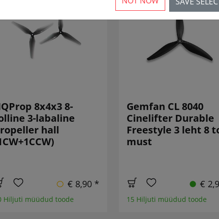
NOT NOW
SAVE SELE
QProp 8x4x3 8-
Gemfan CL 8040
olline 3-labaline
Cinelifter Durable
ropeller hall
Freestyle 3 leht 8 to
1CW+1CCW)
must
€ 8,90 *
€ 2,
0 Hiljuti müüdud toode
15 Hiljuti müüdud toode