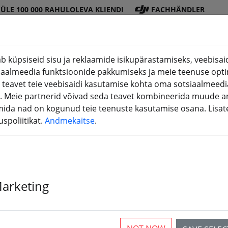
ÜLE 100 000 RAHULOLEVA KLIENDI
FACHHÄNDLER
b küpsiseid sisu ja reklaamide isikupärastamiseks, veebisaidi
iaalmeedia funktsioonide pakkumiseks ja meie teenuse opti
DJI
Patarei
Propell
Tarviku
3D
 teavet teie veebisaidi kasutamise kohta oma sotsiaalmeedia
(aktuelle Seite)
pood
d
er
d
printimin
. Meie partnerid võivad seda teavet kombineerida muude a
mida nad on kogunud teie teenuste kasutamise osana. Lisa
spoliitikat.
Andmekaitse
.
Marketing
rticles