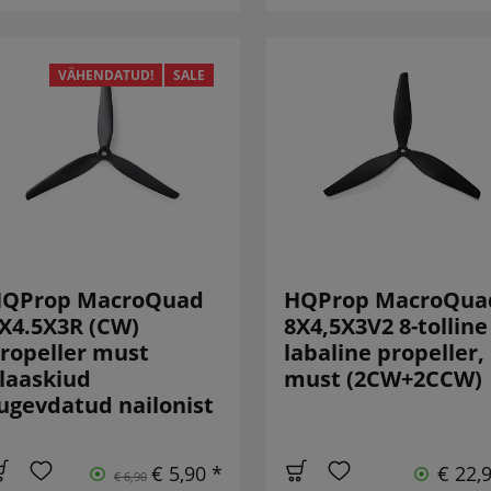
VÄHENDATUD!
SALE
QProp MacroQuad
HQProp MacroQua
X4.5X3R (CW)
8X4,5X3V2 8-tolline 
ropeller must
labaline propeller,
laaskiud
must (2CW+2CCW)
ugevdatud nailonist
€ 5,90 *
€ 22,
€ 6,90