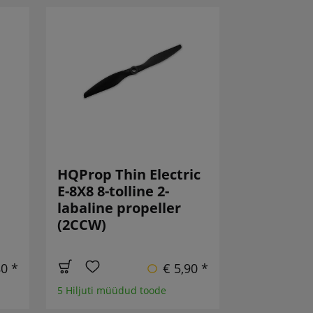
HQProp Thin Electric
E-8X8 8-tolline 2-
labaline propeller
(2CCW)
80 *
€ 5,90 *
5 Hiljuti müüdud toode