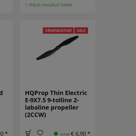
1 Hiljuti müüdud toode
VÄHENDATUD!
SALE
d
HQProp Thin Electric
E-9X7.5 9-tolline 2-
labaline propeller
(2CCW)
90 *
€ 6,90 *
€ 7,90