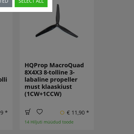
CTED
SELECT ALL
HQProp MacroQuad
8X4X3 8-tolline 3-
lli
labaline propeller
must klaaskiust
(1CW+1CCW)
99 *
€ 11,90 *
14 Hiljuti müüdud toode