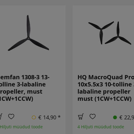
emfan 1308-3 13-
HQ MacroQuad Pr
olline 3-labaline
10x5.5x3 10-tolline 
ropeller, must
labaline propeller
1CW+1CCW)
must (1CW+1CCW)
€ 14,90 *
€ 22,
 Hiljuti müüdud toode
4 Hiljuti müüdud toode