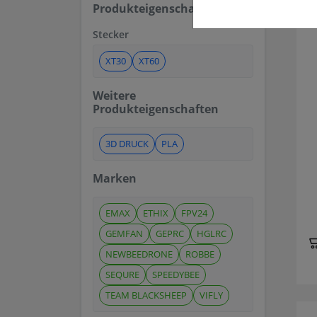
Produkteigenschaften
Stecker
XT30
XT60
Weitere
Produkteigenschaften
3D DRUCK
PLA
Marken
EMAX
ETHIX
FPV24
GEMFAN
GEPRC
HGLRC
NEWBEEDRONE
ROBBE
SEQURE
SPEEDYBEE
TEAM BLACKSHEEP
VIFLY