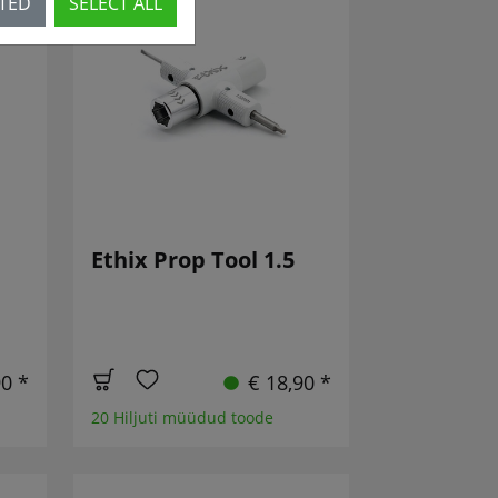
CTED
SELECT ALL
D!
Ethix Prop Tool 1.5
90 *
€ 18,90 *
20 Hiljuti müüdud toode