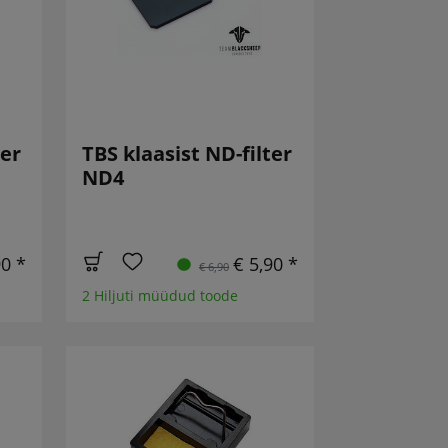
ter
TBS klaasist ND-filter
ND4
90 *
€ 5,90 *
€ 6,90
2 Hiljuti müüdud toode