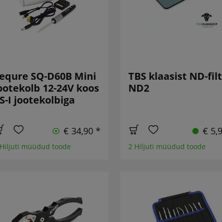
equre SQ-D60B Mini
TBS klaasist ND-fil
ootekolb 12-24V koos
ND2
S-I jootekolbiga
€ 34,90 *
€ 5,
 Hiljuti müüdud toode
2 Hiljuti müüdud toode