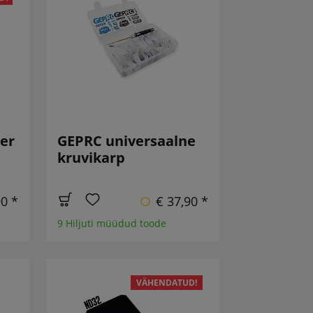
ter
GEPRC universaalne
kruvikarp
90 *
€ 37,90 *
9 Hiljuti müüdud toode
VÄHENDATUD!