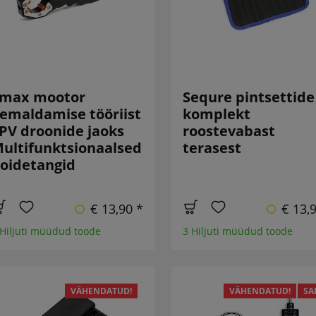
max mootor
Sequre pintsettide
emaldamise tööriist
komplekt
PV droonide jaoks
roostevabast
ultifunktsionaalsed
terasest
oidetangid
€ 13,90 *
€ 13,
 Hiljuti müüdud toode
3 Hiljuti müüdud toode
VÄHENDATUD!
VÄHENDATUD!
SA