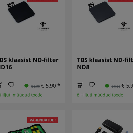
BS klaasist ND-filter
TBS klaasist ND-fil
ND16
ND8
€ 5,90 *
€ 5,
€ 6,90
€ 6,90
 Hiljuti müüdud toode
8 Hiljuti müüdud toode
VÄHENDATUD!