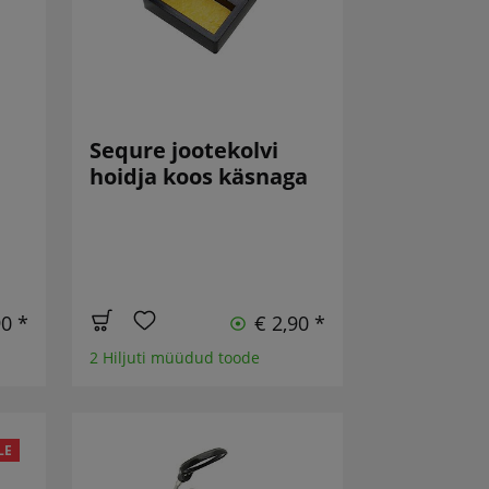
Sequre jootekolvi
hoidja koos käsnaga
90 *
€ 2,90 *
2 Hiljuti müüdud toode
LE