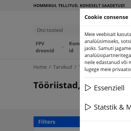
HOMMIKUL TELLITUD, KOHESELT SAADETUD!
Cookie consense
Otsi tooteid
Meie veebisait kasuta
analüüsimiseks, sots
FPV
Komponend
Seadme
jaoks. Samuti jagame
droonid
id
d
analüüsipartneritega
neile edastanud või 
Home
Tarvikud
Tööriistad
lugege meie privaatsu
Tööriistad, liim ja se
Essenziell
Statstik & 
28 a
Filters