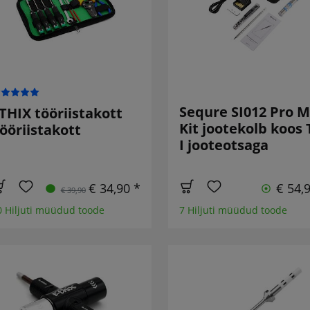
Sequre SI012 Pro 
THIX tööriistakott
Kit jootekolb koos 
ööriistakott
I jooteotsaga
€ 34,90 *
€ 54,
€ 39,90
0 Hiljuti müüdud toode
7 Hiljuti müüdud toode