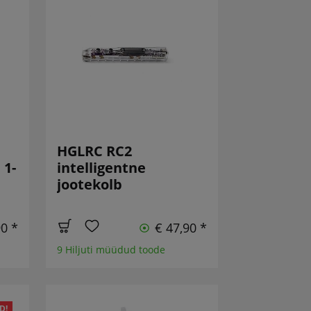
HGLRC RC2
1-
intelligentne
jootekolb
90 *
€ 47,90 *
9 Hiljuti müüdud toode
D!