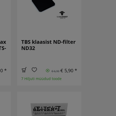
Max
TBS klaasist ND-filter
TS-
ND32
90 *
€ 5,90 *
€ 6,90
7 Hiljuti müüdud toode