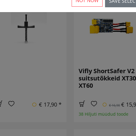
NOT NOW
SAVE SELE
UUS
VÄHENDATU
Vifly ShortSafer V2
suitsutõkkeid XT30
XT60
€ 17,90 *
€ 15,
€ 16,90
38 Hiljuti müüdud toode