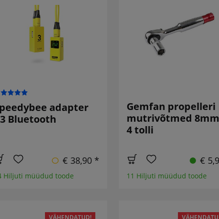
Gemfan propelleri
peedybee adapter
mutrivõtmed 8mm 
3 Bluetooth
4 tolli
€ 38,90 *
€ 5,
4 Hiljuti müüdud toode
11 Hiljuti müüdud toode
VÄHENDATUD!
VÄHENDATU