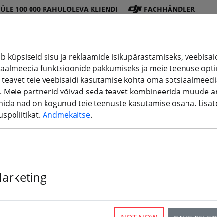
ÜLE 100 000 RAHULOLEVA KLIENDI
FACHHÄNDLER
b küpsiseid sisu ja reklaamide isikupärastamiseks, veebisaidi
iaalmeedia funktsioonide pakkumiseks ja meie teenuse opti
DJI
Patarei
Propell
Tarviku
3D
 teavet teie veebisaidi kasutamise kohta oma sotsiaalmeedia
(aktuelle Seite)
pood
d
er
d
printimin
. Meie partnerid võivad seda teavet kombineerida muude a
mida nad on kogunud teie teenuste kasutamise osana. Lisa
spoliitikat.
Andmekaitse
.
admed töökoja jaoks
Marketing
rticles