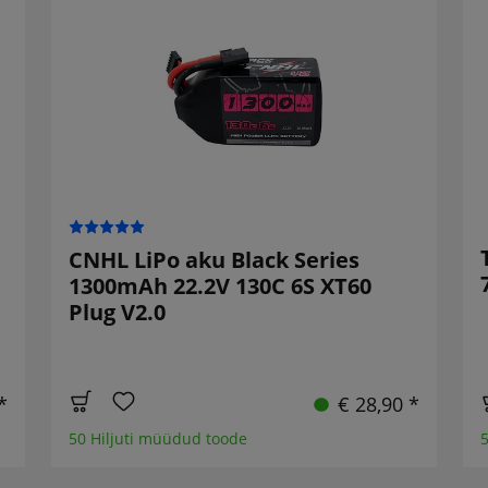
CNHL LiPo aku Black Series
1300mAh 22.2V 130C 6S XT60
Plug V2.0
*
€ 28,90 *
50 Hiljuti müüdud toode
5