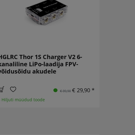
HGLRC Thor 1S Charger V2 6-
kanaliline LiPo-laadija FPV-
võidusõidu akudele
€ 29,90 *
€ 39,90
 Hiljuti müüdud toode