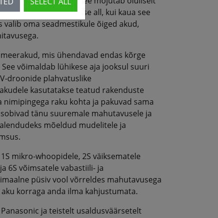
atav tarbekomponent – see mõjutab oluliselt
CTED
SELECT ALL
stabiilne on see koormuse all, kui kaua see
s valib oma seadmestikule õiged akud,
itavusega.
lümeerakud, mis ühendavad endas kõrge
 See võimaldab lühikese aja jooksul suuri
V-droonide plahvatuslike
Po-akudele kasutatakse teatud rakenduste
a nimipingega raku kohta ja pakuvad sama
 sobivad tänu suuremale mahutavusele ja
aalendudeks mõeldud mudelitele ja
imsus.
: 1S mikro-whoopidele, 2S väiksematele
ja 6S võimsatele vabastiili- ja
ksimaalne püsiv vool võrreldes mahutavusega
 aku korraga anda ilma kahjustumata.
 Panasonic ja teistelt usaldusväärsetelt