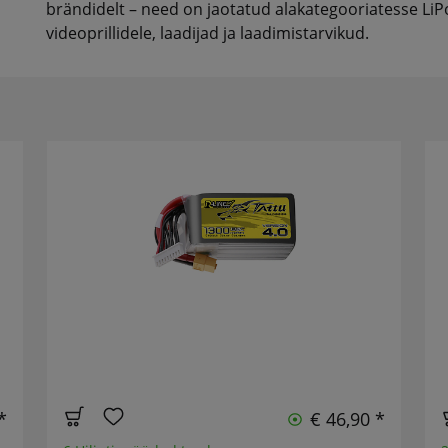
brändidelt – need on jaotatud alakategooriatesse LiPo,
videoprillidele, laadijad ja laadimistarvikud.
*
€ 46,90 *