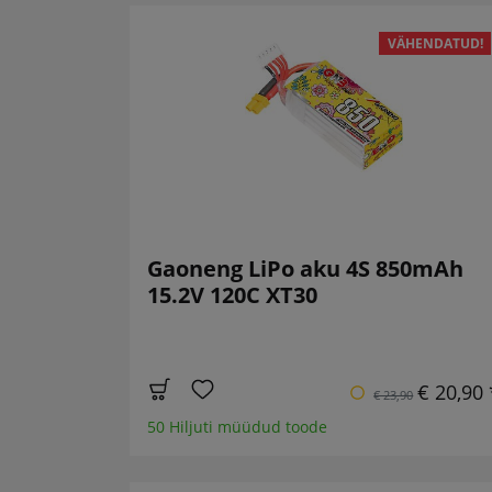
VÄHENDATUD!
Gaoneng LiPo aku 4S 850mAh
15.2V 120C XT30
€ 20,90 
€ 23,90
50 Hiljuti müüdud toode