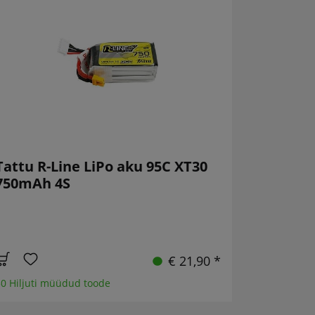
Tattu R-Line LiPo aku 95C XT30
750mAh 4S
€ 21,90 *
0 Hiljuti müüdud toode