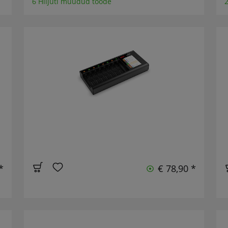
6 Hiljuti müüdud toode
2
*
€ 78,90 *