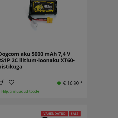
Dogcom aku 5000 mAh 7,4 V
2S1P 2C liitium-ioonaku XT60-
pistikuga
€ 16,90 *
 Hiljuti müüdud toode
VÄHENDATUD!
SALE