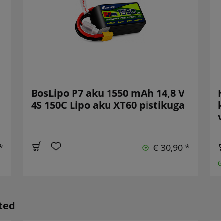
BosLipo P7 aku 1550 mAh 14,8 V
4S 150C Lipo aku XT60 pistikuga
*
€ 30,90 *
6
oted