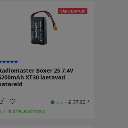
VÄHENDATUD!
Radiomaster Boxer 2S 7.4V
6200mAh XT30 laetavad
patareid
€ 37,90 *
€ 42,90
0 Hiljuti müüdud toode