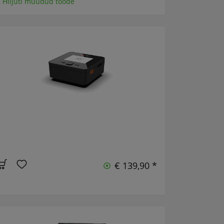
 Hiljuti müüdud toode
€ 139,90 *