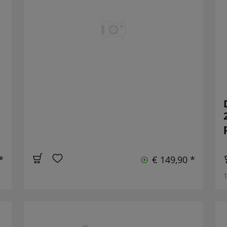
*
€ 149,90 *
1