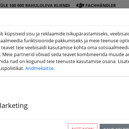
ÜLE 100 000 RAHULOLEVA KLIENDI
FACHHÄNDLER
b küpsiseid sisu ja reklaamide isikupärastamiseks, veebisaidi
iaalmeedia funktsioonide pakkumiseks ja meie teenuse opti
DJI
Patarei
Propell
Tarviku
3D
 teavet teie veebisaidi kasutamise kohta oma sotsiaalmeedia
(aktuelle Seite)
pood
d
er
d
printimin
. Meie partnerid võivad seda teavet kombineerida muude a
mida nad on kogunud teie teenuste kasutamise osana. Lisa
spoliitikat.
Andmekaitse
.
s lennuks
Marketing
Ilma akuta pole lendu. Nii lihtsalt võib kokku võtta, ku