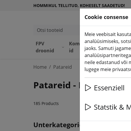
HOMMIKUL TELLITUD, KOHESELT SAADETUD!
Cookie consense
Otsi tooteid
Meie veebisait kasuta
analüüsimiseks, sots
FPV
Komponend
Seadme
jaoks. Samuti jagame
droonid
id
d
analüüsipartneritega
neile edastanud või 
Home
Patareid
lugege meie privaatsu
Patareid - Lipos pikak
Essenziell
185 Products
Statstik & 
Unterkategorien