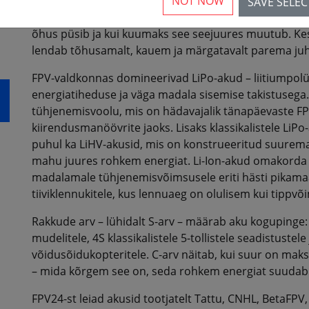
NOT NOW
spordis. Kuid aku on palju enamat kui lihtsalt vahet
SAVE SELE
drooni käitumist: kui agressiivselt see kiirendab, kui 
õhus püsib ja kui kuumaks see seejuures muutub. Ke
lendab tõhusamalt, kauem ja märgatavalt parema juh
FPV-valdkonnas domineerivad LiPo-akud – liitiumpo
energiatiheduse ja väga madala sisemise takistusega.
tühjenemisvoolu, mis on hädavajalik tänapäevaste FP
kiirendusmanöövrite jaoks. Lisaks klassikalistele Li
puhul ka LiHV-akusid, mis on konstrueeritud suurem
mahu juures rohkem energiat. Li-Ion-akud omakorda
madalamale tühjenemisvõimsusele eriti hästi pikam
tiiviklennukitele, kus lennuaeg on olulisem kui tippvõ
Rakkude arv – lühidalt S-arv – määrab aku kogupinge
mudelitele, 4S klassikalistele 5-tollistele seadistustele 
võidusõidukopteritele. C-arv näitab, kui suur on ma
– mida kõrgem see on, seda rohkem energiat suudab
FPV24-st leiad akusid tootjatelt Tattu, CNHL, BetaFPV,