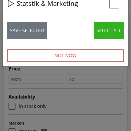
Statstik & Marketing
St
Filters
SAVE SELECTED
SELECT ALL
Sort by
NOT NOW
Price
Availability
In stock only
Marken