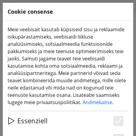
HILFE & SUPPORT
ET
Cookie consense
Meie veebisait kasutab küpsiseid sisu ja reklaamide
Otsi tooteid
isikupärastamiseks, veebisaidi liikluse
analüüsimiseks, sotsiaalmeedia funktsioonide
pakkumiseks ja meie teenuse optimeerimiseks teie
jaoks. Samuti jagame teavet teie veebisaidi
Taotletud linki ei leitud. Näitame teile, kuidas otsida
kasutamise kohta oma sotsiaalmeedia, reklaami ja
frsky tarvikud
.
analüüsipartneritega. Meie partnerid võivad seda
teavet kombineerida muude andmetega, mille olete
neile edastanud või mida nad on kogunud teie
teenuste kasutamise osana. Lisateabe saamiseks
2 Artikel für die Suche nach "frsky
lugege meie privaatsuspoliitikat.
Andmekaitse
.
tarvikud" gefunden
Essenziell
Es
Otsi tooteid