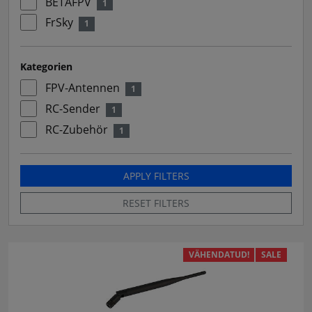
BETAFPV
1
FrSky
1
Kategorien
FPV-Antennen
1
RC-Sender
1
RC-Zubehör
1
APPLY FILTERS
RESET FILTERS
VÄHENDATUD!
SALE