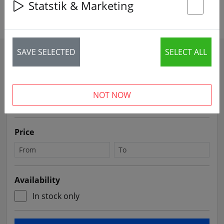
Otsi tooteid
Statstik & Marketing
St
SAVE SELECTED
SELECT ALL
Filters
Sort by
NOT NOW
Price
Availability
In stock only