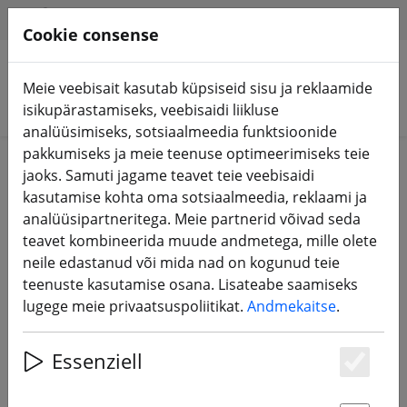
HILFE & SUPPORT
ET
Cookie consense
Meie veebisait kasutab küpsiseid sisu ja reklaamide
Otsi tooteid
isikupärastamiseks, veebisaidi liikluse
analüüsimiseks, sotsiaalmeedia funktsioonide
pakkumiseks ja meie teenuse optimeerimiseks teie
jaoks. Samuti jagame teavet teie veebisaidi
Taotletud linki ei leitud. Näitame teile, kuidas otsida
kasutamise kohta oma sotsiaalmeedia, reklaami ja
videokaamerad monitor actioncam
.
analüüsipartneritega. Meie partnerid võivad seda
teavet kombineerida muude andmetega, mille olete
neile edastanud või mida nad on kogunud teie
teenuste kasutamise osana. Lisateabe saamiseks
0 Artikel für die Suche nach
lugege meie privaatsuspoliitikat.
Andmekaitse
.
"videokaamerad monitor
actioncam" gefunden
Essenziell
Es