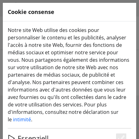
HILFE & SUPPORT
FR
Cookie consense
Notre site Web utilise des cookies pour
personnaliser le contenu et les publicités, analyser
Rechercher des produits
l'accès à notre site Web, fournir des fonctions de
médias sociaux et optimiser notre service pour
Home
Équipement
Télécommande
Capteurs RC
vous. Nous partageons également des informations
sur votre utilisation de notre site Web avec nos
Capteurs RC
partenaires de médias sociaux, de publicité et
d'analyse. Nos partenaires peuvent combiner ces
informations avec d'autres données que vous leur
avez fournies ou qu'ils ont collectées dans le cadre
de votre utilisation des services. Pour plus
SHOW FILTERS
d'informations, consultez notre déclaration sur
le
intimité
.
Essenziell