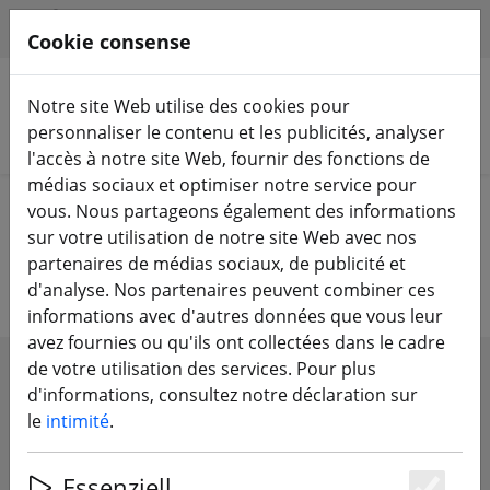
HILFE & SUPPORT
FR
Cookie consense
Notre site Web utilise des cookies pour
personnaliser le contenu et les publicités, analyser
Rechercher des produits
l'accès à notre site Web, fournir des fonctions de
médias sociaux et optimiser notre service pour
Home
Batteries
Batteries pour lunettes vidéo
vous. Nous partageons également des informations
sur votre utilisation de notre site Web avec nos
Batteries pour lunettes vidéo
partenaires de médias sociaux, de publicité et
d'analyse. Nos partenaires peuvent combiner ces
informations avec d'autres données que vous leur
avez fournies ou qu'ils ont collectées dans le cadre
de votre utilisation des services. Pour plus
SHOW FILTERS
d'informations, consultez notre déclaration sur
le
intimité
.
Essenziell