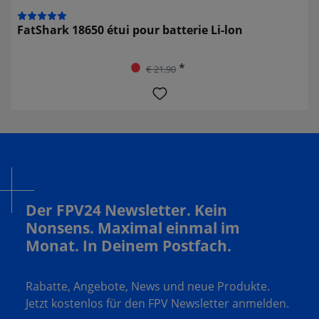
FatShark 18650 étui pour batterie Li-lon
*
€ 21,90
Der FPV24 Newsletter. Kein
Nonsens. Maximal einmal im
Monat. In Deinem Postfach.
Rabatte, Angebote, News und neue Produkte.
Jetzt kostenlos für den FPV Newsletter anmelden.