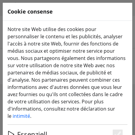
HILFE & SUPPORT
FR
Cookie consense
Notre site Web utilise des cookies pour
personnaliser le contenu et les publicités, analyser
Rechercher des produits
l'accès à notre site Web, fournir des fonctions de
médias sociaux et optimiser notre service pour
Home
Hélice
Hélice de 4 pouces
vous. Nous partageons également des informations
sur votre utilisation de notre site Web avec nos
partenaires de médias sociaux, de publicité et
d'analyse. Nos partenaires peuvent combiner ces
informations avec d'autres données que vous leur
avez fournies ou qu'ils ont collectées dans le cadre
SHOW FILTERS
de votre utilisation des services. Pour plus
d'informations, consultez notre déclaration sur
le
intimité
.
11 articles
Essenziell