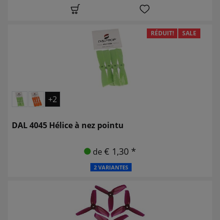
RÉDUIT!
SALE
+2
DAL 4045 Hélice à nez pointu
€ 1,30 *
de
2 VARIANTES