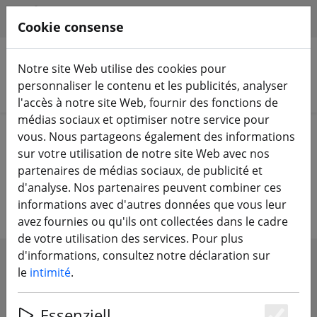
HILFE & SUPPORT
FR
Cookie consense
Notre site Web utilise des cookies pour
personnaliser le contenu et les publicités, analyser
Rechercher des produits
l'accès à notre site Web, fournir des fonctions de
médias sociaux et optimiser notre service pour
Home
Batteries
Batteries spécifiques aux modèles
vous. Nous partageons également des informations
sur votre utilisation de notre site Web avec nos
Accus spécifiques aux modèles -
partenaires de médias sociaux, de publicité et
d'analyse. Nos partenaires peuvent combiner ces
LiPo - LiIon - LiFe
informations avec d'autres données que vous leur
avez fournies ou qu'ils ont collectées dans le cadre
de votre utilisation des services. Pour plus
d'informations, consultez notre déclaration sur
SHOW FILTERS
le
intimité
.
Essenziell