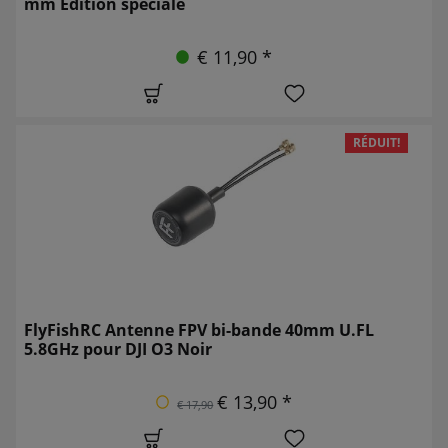
mm Édition spéciale
€ 11,90 *
RÉDUIT!
FlyFishRC Antenne FPV bi-bande 40mm U.FL
5.8GHz pour DJI O3 Noir
€ 13,90 *
€ 17,90