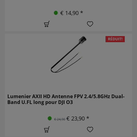
€ 14,90 *
RÉDUIT!
Lumenier AXII HD Antenne FPV 2.4/5.8GHz Dual-
Band U.FL long pour DJI O3
€ 23,90 *
€ 24,90