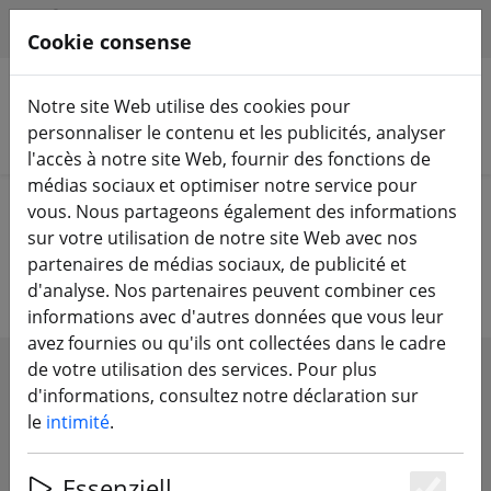
HILFE & SUPPORT
FR
Cookie consense
Notre site Web utilise des cookies pour
personnaliser le contenu et les publicités, analyser
Rechercher des produits
l'accès à notre site Web, fournir des fonctions de
médias sociaux et optimiser notre service pour
Home
Composants
Antennes FPV 5,8 GHz
vous. Nous partageons également des informations
sur votre utilisation de notre site Web avec nos
5.Antennes 8 GHz
partenaires de médias sociaux, de publicité et
d'analyse. Nos partenaires peuvent combiner ces
informations avec d'autres données que vous leur
avez fournies ou qu'ils ont collectées dans le cadre
de votre utilisation des services. Pour plus
SHOW FILTERS
d'informations, consultez notre déclaration sur
le
intimité
.
Essenziell