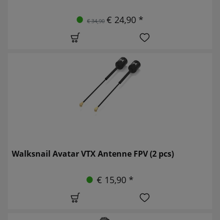
€ 24,90 *
€ 34,90
Walksnail Avatar VTX Antenne FPV (2 pcs)
€ 15,90 *