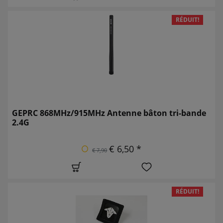
RÉDUIT!
GEPRC 868MHz/915MHz Antenne bâton tri-bande
2.4G
€ 6,50 *
€ 7,90
RÉDUIT!