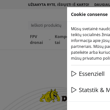
UŽSAKYTA RYTE, IŠSIŲSTI IŠ KARTO!
DAUGIAU
Cookie consense
Ieškoti produktų
Mūsų svetainė naudoj
teiktų socialinės žin
FPV
Komponen
Įrang
DJI
informacija apie jūsų
dronai
tai
a
par
partneriais. Mūsų par
pateikėte arba kuriu
mūsų privatumo poli
Essenziell
Statstik & 