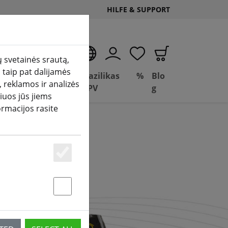
HILFE & SUPPORT
LT
 svetainės srautą,
 taip pat dalijamės
Sandoris
Bazilikas
%
Blo
 reklamos ir analizės
(aktuelle Seite)
mas
Depot
FPV
g
iuos jūs jiems
ormacijos rasite
Essenziell
Statstik & Marketing