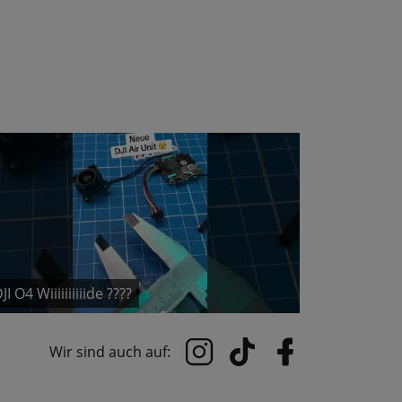
JI O4 Wiiiiiiiiiide ????
Wir sind auch auf: