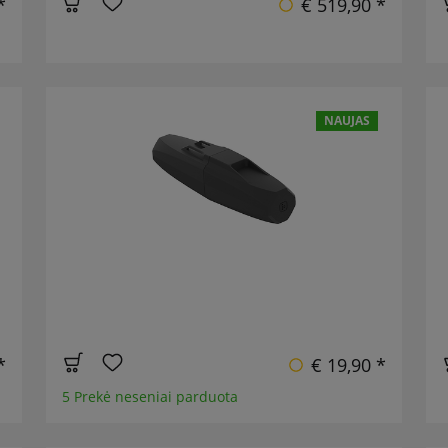
*
€ 519,90 *
NAUJAS
*
€ 19,90 *
5 Prekė neseniai parduota