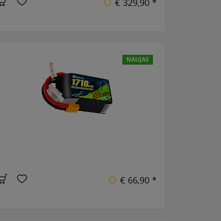
€ 329,90 *
NAUJAS
€ 66,90 *