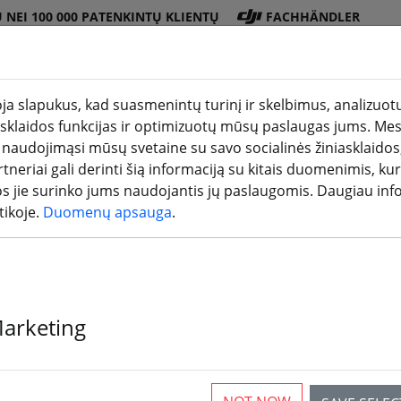
 NEI 100 000 PATENKINTŲ KLIENTŲ
FACHHÄNDLER
a slapukus, kad suasmenintų turinį ir skelbimus, analizuotų
iasklaidos funkcijas ir optimizuotų mūsų paslaugas jums. Mes
Baterij
Propeler
Pried
3D
 naudojimąsi mūsų svetaine su savo socialinės žiniasklaidos,
duotuvė
os
is
ai
spausdini
tneriai gali derinti šią informaciją su kitais duomenimis, kur
os jie surinko jums naudojantis jų paslaugomis. Daugiau inf
tikoje.
Duomenų apsauga
.
Marketing