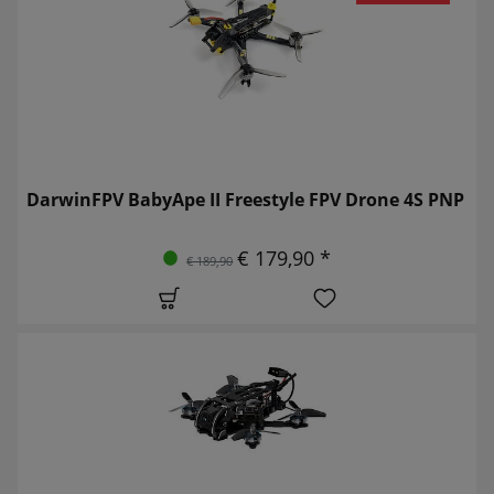
DarwinFPV BabyApe II Freestyle FPV Drone 4S PNP
€ 179,90 *
€ 189,90