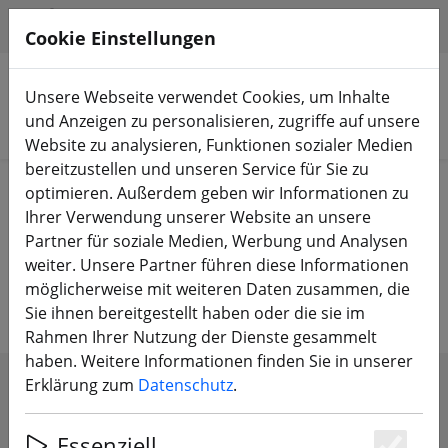
HILFE & SUPPORT
DE
Cookie Einstellungen
Unsere Webseite verwendet Cookies, um Inhalte
und Anzeigen zu personalisieren, zugriffe auf unsere
Produkte suchen
Website zu analysieren, Funktionen sozialer Medien
bereitzustellen und unseren Service für Sie zu
Start
FPV Drohnen
RTF, BNF & PNP
optimieren. Außerdem geben wir Informationen zu
Ihrer Verwendung unserer Website an unsere
RTF, BNF & PNP – Die richtige FPV
Partner für soziale Medien, Werbung und Analysen
weiter. Unsere Partner führen diese Informationen
Drohne für deinen Einstieg
möglicherweise mit weiteren Daten zusammen, die
Sie ihnen bereitgestellt haben oder die sie im
Rahmen Ihrer Nutzung der Dienste gesammelt
haben. Weitere Informationen finden Sie in unserer
Erklärung zum
Datenschutz
.
FILTER ANZEIGEN
Essenziell