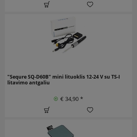
"Sequre SQ-D60B" mini lituoklis 12-24 V su TS-I
litavimo antgaliu
€ 34,90 *