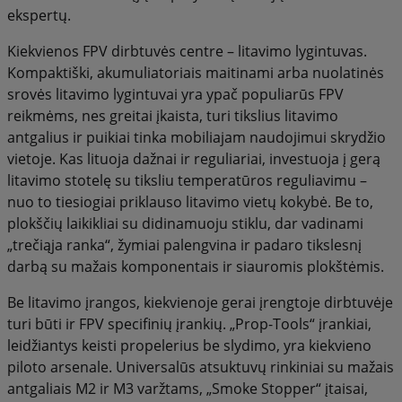
ekspertų.
Kiekvienos FPV dirbtuvės centre – litavimo lygintuvas.
Kompaktiški, akumuliatoriais maitinami arba nuolatinės
srovės litavimo lygintuvai yra ypač populiarūs FPV
reikmėms, nes greitai įkaista, turi tikslius litavimo
antgalius ir puikiai tinka mobiliajam naudojimui skrydžio
vietoje. Kas lituoja dažnai ir reguliariai, investuoja į gerą
litavimo stotelę su tiksliu temperatūros reguliavimu –
nuo to tiesiogiai priklauso litavimo vietų kokybė. Be to,
plokščių laikikliai su didinamuoju stiklu, dar vadinami
„trečiąja ranka“, žymiai palengvina ir padaro tikslesnį
darbą su mažais komponentais ir siauromis plokštėmis.
Be litavimo įrangos, kiekvienoje gerai įrengtoje dirbtuvėje
turi būti ir FPV specifinių įrankių. „Prop-Tools“ įrankiai,
leidžiantys keisti propelerius be slydimo, yra kiekvieno
piloto arsenale. Universalūs atsuktuvų rinkiniai su mažais
antgaliais M2 ir M3 varžtams, „Smoke Stopper“ įtaisai,