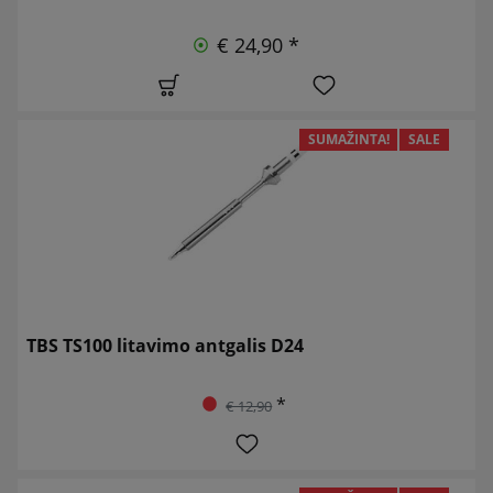
€ 24,90 *
SUMAŽINTA!
SALE
TBS TS100 litavimo antgalis D24
*
€ 12,90