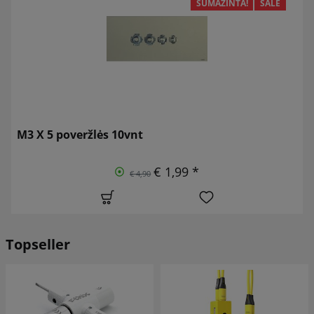
SUMAŽINTA!
SALE
M3 X 5 poveržlės 10vnt
€ 1,99 *
€ 4,90
Topseller
SUMAŽINTA!