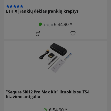
ETHIX įrankių dėklas Įrankių krepšys
€ 34,90 *
€ 39,90
"Sequre SI012 Pro Max Kit" lituoklis su TS-I
litavimo antgaliu
€ 54,90 *