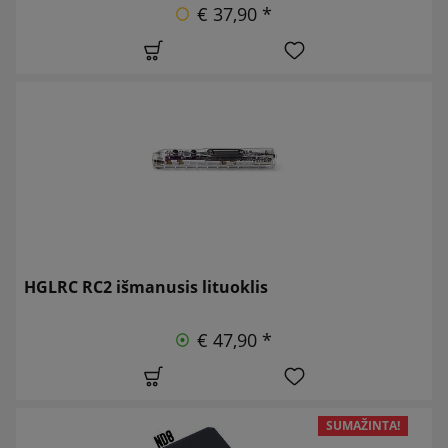
€ 37,90 *
HGLRC RC2 išmanusis lituoklis
€ 47,90 *
SUMAŽINTA!