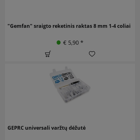
"Gemfan" sraigto reketinis raktas 8 mm 1-4 coliai
€ 5,90 *
GEPRC universali varžtų dėžutė