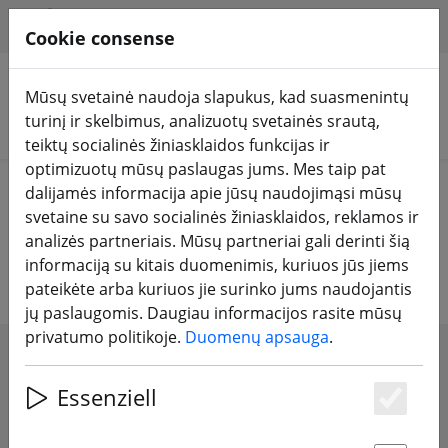
HILFE & SUPPORT
LT
Cookie consense
Mūsų svetainė naudoja slapukus, kad suasmenintų
turinį ir skelbimus, analizuotų svetainės srautą,
Ieškoti produktų
teiktų socialinės žiniasklaidos funkcijas ir
optimizuotų mūsų paslaugas jums. Mes taip pat
Home
Priedai
Įrankis
dalijamės informacija apie jūsų naudojimąsi mūsų
svetaine su savo socialinės žiniasklaidos, reklamos ir
Dirbtuvių įrankiai, klijai ir įranga
analizės partneriais. Mūsų partneriai gali derinti šią
informaciją su kitais duomenimis, kuriuos jūs jiems
pateikėte arba kuriuos jie surinko jums naudojantis
jų paslaugomis. Daugiau informacijos rasite mūsų
privatumo politikoje.
Duomenų apsauga
.
SHOW FILTERS
Essenziell
Es