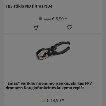
TBS stiklo ND filtras ND4
€ 5,90 *
€ 6,90
"Emax" variklio nuėmimo įrankis, skirtas FPV
dronams Daugiafunkcinės laikymo replės
€ 13,90 *