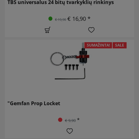
TBS universalus 24 bitų tvarkyklių rinkinys
€ 16,90 *
€ 19,90
SUMAŽINTA!
SALE
"Gemfan Prop Locket
*
€ 9,90