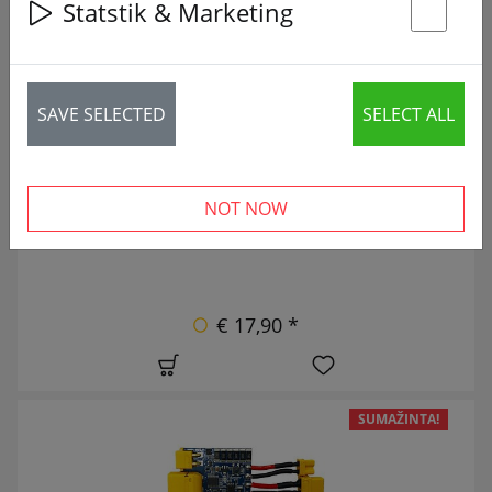
Statstik & Marketing
28 articles
St
NAUJAS
SAVE SELECTED
SELECT ALL
NOT NOW
€ 17,90 *
SUMAŽINTA!