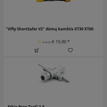
"Vifly ShortSafer V2" dūmų kamštis XT30 XT60
€ 15,90 *
€ 16,90
„Ethix Prop Tool“ 1.5