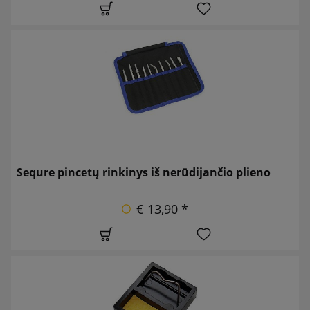
Sequre pincetų rinkinys iš nerūdijančio plieno
€ 13,90 *