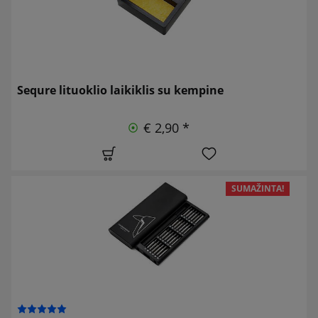
Sequre lituoklio laikiklis su kempine
€ 2,90 *
SUMAŽINTA!