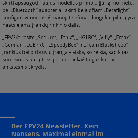
skirti apsaugoti naujus modelius pirmojo įjungimo metu,
bei „Bluetooth“ adapteriai, skirti belaidžiam „Betaflight“
konfigūravimui per išmanųjį telefoną, daugeliui pilotų yra
neatsiejama įrankių rinkinio dalis.
„FPV24“ rasite „Sequre“, „Ethix“, „HGLRC“, „Vifly“, „Emax“,
„Gemfan“, „GEPRC“, „SpeedyBee“ ir „Team Blacksheep“
įrankius bei dirbtuvių įrangą – viską, ko reikia, kad kitas
surinkimas būtų toks pat nepriekaištingas kaip ir
ankstesnis skrydis.
Der FPV24 Newsletter. Kein
Nonsens. Maximal einmal im