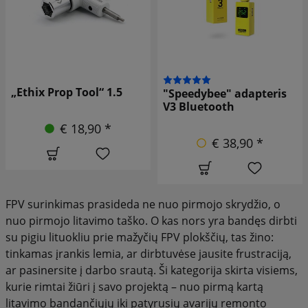
TBS stiklo ND filtras
"Speedybee" adapteris
ND16
V3 Bluetooth
€ 5,90 *
€ 38,90 *
€ 6,90
FPV surinkimas prasideda ne nuo pirmojo skrydžio, o
nuo pirmojo litavimo taško. O kas nors yra bandęs dirbti
su pigiu lituokliu prie mažyčių FPV plokščių, tas žino:
tinkamas įrankis lemia, ar dirbtuvėse jausite frustraciją,
ar pasinersite į darbo srautą. Ši kategorija skirta visiems,
kurie rimtai žiūri į savo projektą – nuo pirmą kartą
litavimo bandančiųjų iki patyrusių avarijų remonto