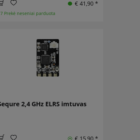
€ 41,90 *
7 Prekė neseniai parduota
Sequre 2,4 GHz ELRS imtuvas
€ 15,90 *