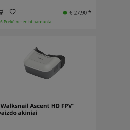
€ 27,90 *
6 Prekė neseniai parduota
"Walksnail Ascent HD FPV"
vaizdo akiniai