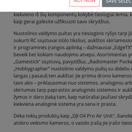
NOT NOW
tikros skrydžio patirties, yra įranga, kurią tu pats laik
SAVE SELE
valdymo pultas ir FPV vaizdo akiniai yra du ramsčiai, an
kiekvieno iš šių komponentų kokybė tiesiogiai lemia, kaip
kaip gerai galėsite užfiksuoti savo skrydžius.
Nuotolinio valdymo pultas yra tiesioginis ryšys tarp j
sukurti RC siųstuvai siūlo tikslius, aukštos skiriamos
ir programinės įrangos aplinką – dažniausiai „EdgeTX“
beveik bet kokiam naudojimo atvejui. Asortimentas y
„Gamestick“ siųstuvų, pavyzdžiui, „Radiomaster Pocket“
„Hobbygrapher“ nuotolinio valdymo pultų su dideliu e
langas į pasaulį ten aukštai: jie priima drono kameros ti
tavo akis – priklausomai nuo sistemos, analoginiu a
skirtumas tarp paprastos analoginės sistemos ir aukš
žymus ir daro įtaką tam, kaip natūraliai jaučiasi skrydži
kiekviena analoginė sistema yra sena ir prasta.
Dėka tokių produktų kaip „DJI O4 Pro Air Unit“, šiandi
atskiro veiksmo kameros, o vaizdo įrašą jie įrašo tiesi