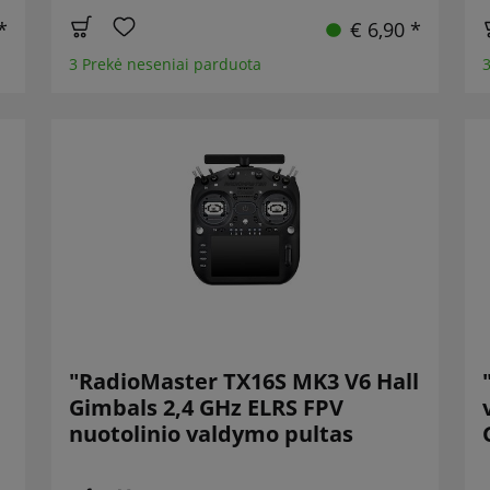
*
€ 6,90 *
3 Prekė neseniai parduota
3
"RadioMaster TX16S MK3 V6 Hall
Gimbals 2,4 GHz ELRS FPV
nuotolinio valdymo pultas