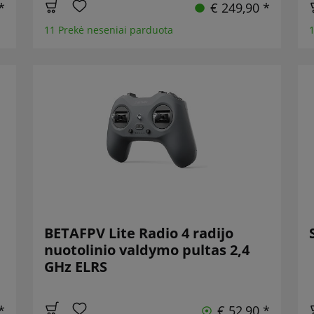
*
€ 249,90 *
11 Prekė neseniai parduota
1
BETAFPV Lite Radio 4 radijo
nuotolinio valdymo pultas 2,4
GHz ELRS
*
€ 52,90 *