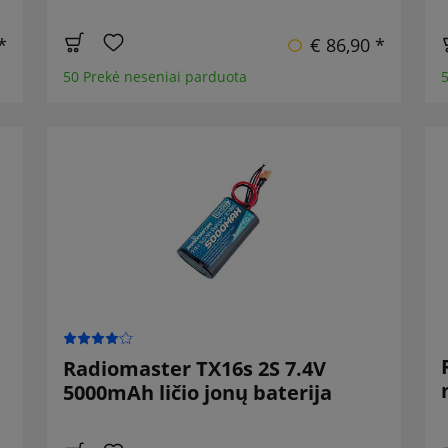
*
€ 86,90 *
50 Prekė neseniai parduota
5
Radiomaster TX16s 2S 7.4V
5000mAh ličio jonų baterija