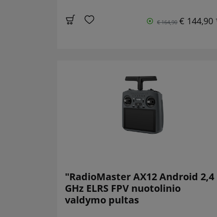
€ 144,90 
€ 164,90
"RadioMaster AX12 Android 2,4
GHz ELRS FPV nuotolinio
valdymo pultas