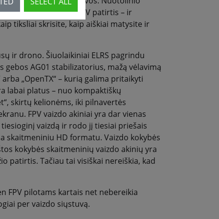
ai rankose ir neši ant galvos. Nuotolinio
CTED
SELECT ALL
t kurių remiasi visa FPV patirtis – ir
 tiksliai skrisite, kaip aiškiai matysite ir
ūsų ir drono. Šiuolaikiniai ELRS pagrindu
ios gebos AG01 stabilizatorius, mažą vėlavimą
 arba „OpenTX“ – kurią galima pritaikyti
ra labai platus – nuo kompaktiškų
, skirtų kelionėms, iki pilnavertės
kranu. FPV vaizdo akiniai yra dar vienas
esioginį vaizdą ir rodo jį tiesiai priešais
rba skaitmeniniu HD formatu. Vaizdo kokybės
tos kokybės skaitmeninių vaizdo akinių yra
o patirtis. Tačiau tai visiškai nereiškia, kad
en FPV pilotams kartais net nebereikia
ogiai per vaizdo siųstuvą.