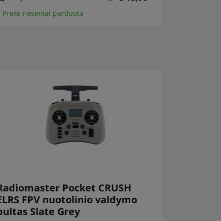
 Prekė neseniai parduota
Radiomaster Pocket CRUSH
ELRS FPV nuotolinio valdymo
pultas Slate Grey