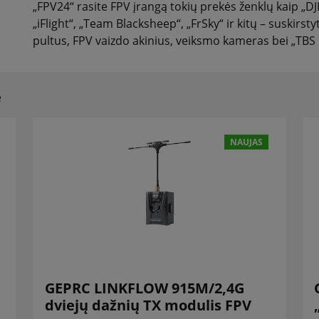
„FPV24“ rasite FPV įrangą tokių prekės ženklų kaip „DJ
„iFlight“, „Team Blacksheep“, „FrSky“ ir kitų – suskirs
pultus, FPV vaizdo akinius, veiksmo kameras bei „TBS C
e
NAUJAS
GEPRC LINKFLOW 915M/2,4G
dviejų dažnių TX modulis FPV