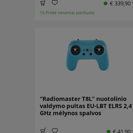
€ 339,90 
19 Prekė neseniai parduota
"Radiomaster T8L" nuotolinio
valdymo pultas EU-LBT ELRS 2,4
GHz mėlynos spalvos
€ 41,90 