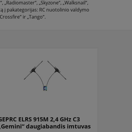
I“, „Radiomaster“, „Skyzone“, „Walksnail“,
tytą į pakategorijas: RC nuotolinio valdymo
rossfire“ ir „Tango“.
GEPRC ELRS 915M 2,4 GHz C3
„Gemini“ daugiabandis imtuvas