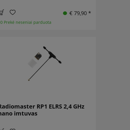
€ 79,90 *
0 Prekė neseniai parduota
Radiomaster RP1 ELRS 2,4 GHz
nano imtuvas