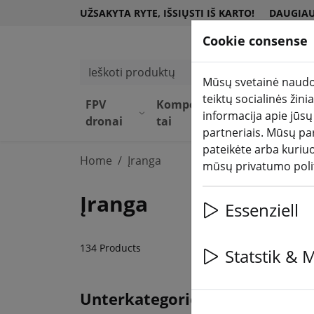
UŽSAKYTA RYTE, IŠSIŲSTI IŠ KARTO!
DAUGIAU
Cookie consense
Ieškoti produktų
Mūsų svetainė naudoj
teiktų socialinės žin
FPV
Komponen
Įrang
DJI
informacija apie jūsų
(aktuelle Se
dronai
tai
a
par
partneriais. Mūsų par
pateikėte arba kuriu
Home
Įranga
mūsų privatumo poli
Įranga
Essenziell
134 Products
Statstik & 
Unterkategorien