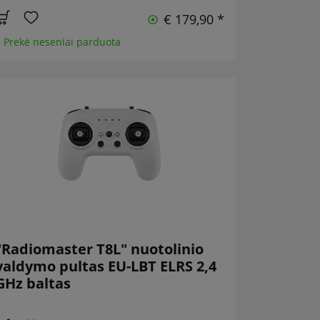
€ 179,90 *
 Prekė neseniai parduota
"Radiomaster T8L" nuotolinio
valdymo pultas EU-LBT ELRS 2,4
GHz baltas