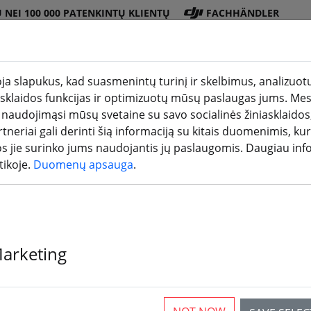
 NEI 100 000 PATENKINTŲ KLIENTŲ
FACHHÄNDLER
a slapukus, kad suasmenintų turinį ir skelbimus, analizuotų
iasklaidos funkcijas ir optimizuotų mūsų paslaugas jums. Mes
Baterij
Propeler
Pried
3D
 naudojimąsi mūsų svetaine su savo socialinės žiniasklaidos,
ite)
duotuvė
os
is
ai
spausdini
tneriai gali derinti šią informaciją su kitais duomenimis, kur
os jie surinko jums naudojantis jų paslaugomis. Daugiau inf
tikoje.
Duomenų apsauga
.
Marketing
Vien FPV dronas dar nereiškia, kad esi pilotas. Tai, ka