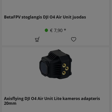
BetaFPV stoglangis DJI O4 Air Unit juodas
€ 7,90 *
Axisflying DJI O4 Air Unit Lite kameros adapteris
20mm