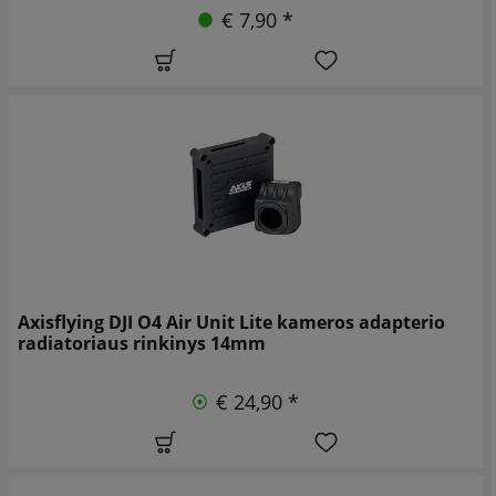
€ 7,90 *
Axisflying DJI O4 Air Unit Lite kameros adapterio
radiatoriaus rinkinys 14mm
€ 24,90 *