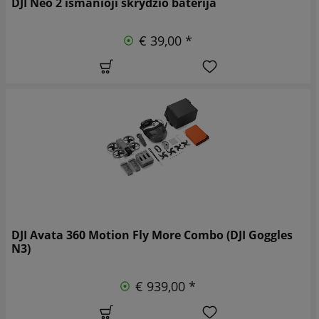
DJI Neo 2 išmanioji skrydžio baterija
€ 39,00 *
DJI Avata 360 Motion Fly More Combo (DJI Goggles
N3)
€ 939,00 *