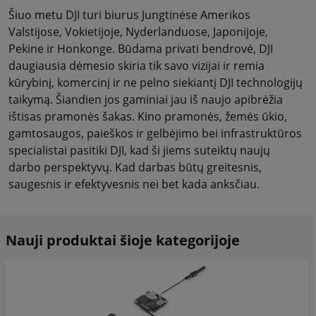
Šiuo metu DJI turi biurus Jungtinėse Amerikos
Valstijose, Vokietijoje, Nyderlanduose, Japonijoje,
Pekine ir Honkonge. Būdama privati bendrovė, DJI
daugiausia dėmesio skiria tik savo vizijai ir remia
kūrybinį, komercinį ir ne pelno siekiantį DJI technologijų
taikymą. Šiandien jos gaminiai jau iš naujo apibrėžia
ištisas pramonės šakas. Kino pramonės, žemės ūkio,
gamtosaugos, paieškos ir gelbėjimo bei infrastruktūros
specialistai pasitiki DJI, kad ši jiems suteiktų naujų
darbo perspektyvų. Kad darbas būtų greitesnis,
saugesnis ir efektyvesnis nei bet kada anksčiau.
Nauji produktai šioje kategorijoje