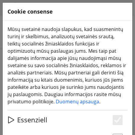
HILFE & SUPPORT
LT
Cookie consense
Mūsų svetainė naudoja slapukus, kad suasmenintų
turinį ir skelbimus, analizuotų svetainės srautą,
Ieškoti produktų
teiktų socialinės žiniasklaidos funkcijas ir
optimizuotų mūsų paslaugas jums. Mes taip pat
Home
DJI parduotuvė
dalijamės informacija apie jūsų naudojimąsi mūsų
svetaine su savo socialinės žiniasklaidos, reklamos ir
analizės partneriais. Mūsų partneriai gali derinti šią
DJI
informaciją su kitais duomenimis, kuriuos jūs jiems
pateikėte arba kuriuos jie surinko jums naudojantis
jų paslaugomis. Daugiau informacijos rasite mūsų
114 Products
privatumo politikoje.
Duomenų apsauga
.
Essenziell
Unterkategorien
Es