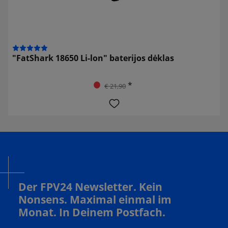
"FatShark 18650 Li-lon" baterijos dėklas
*
€ 21,90
Der FPV24 Newsletter. Kein
Nonsens. Maximal einmal im
Monat. In Deinem Postfach.