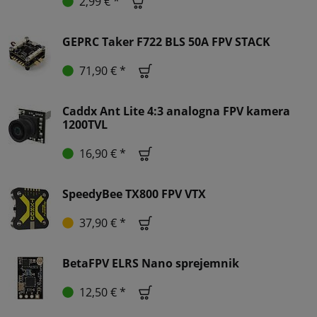
2,99 € *
GEPRC Taker F722 BLS 50A FPV STACK
71,90 € *
Caddx Ant Lite 4:3 analogna FPV kamera
1200TVL
16,90 € *
SpeedyBee TX800 FPV VTX
37,90 € *
BetaFPV ELRS Nano sprejemnik
12,50 € *