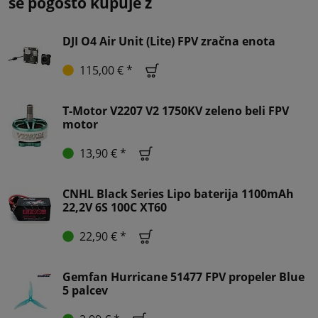
se pogosto kupuje z
DJI O4 Air Unit (Lite) FPV zračna enota
115,00 € *
T-Motor V2207 V2 1750KV zeleno beli FPV
motor
13,90 € *
CNHL Black Series Lipo baterija 1100mAh
22,2V 6S 100C XT60
22,90 € *
Gemfan Hurricane 51477 FPV propeler Blue
5 palcev