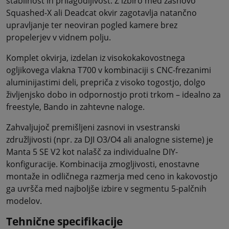
stabilnost in prilagodljivost. Z izbiro med zasnovo
Squashed-X ali Deadcat okvir zagotavlja natančno
upravljanje ter neoviran pogled kamere brez
propelerjev v vidnem polju.
Komplet okvirja, izdelan iz visokokakovostnega
ogljikovega vlakna T700 v kombinaciji s CNC-frezanimi
aluminijastimi deli, prepriča z visoko togostjo, dolgo
življenjsko dobo in odpornostjo proti trkom – idealno za
freestyle, Bando in zahtevne naloge.
Zahvaljujoč premišljeni zasnovi in vsestranski
združljivosti (npr. za DJI O3/O4 ali analogne sisteme) je
Manta 5 SE V2 kot nalašč za individualne DIY-
konfiguracije. Kombinacija zmogljivosti, enostavne
montaže in odličnega razmerja med ceno in kakovostjo
ga uvršča med najboljše izbire v segmentu 5-palčnih
modelov.
Tehnične specifikacije