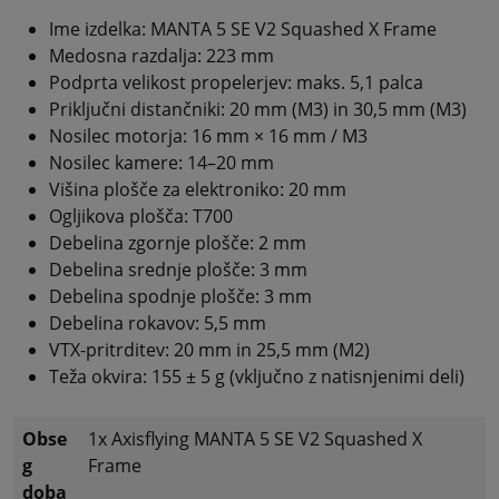
Ime izdelka: MANTA 5 SE V2 Squashed X Frame
Medosna razdalja: 223 mm
Podprta velikost propelerjev: maks. 5,1 palca
Priključni distančniki: 20 mm (M3) in 30,5 mm (M3)
Nosilec motorja: 16 mm × 16 mm / M3
Nosilec kamere: 14–20 mm
Višina plošče za elektroniko: 20 mm
Ogljikova plošča: T700
Debelina zgornje plošče: 2 mm
Debelina srednje plošče: 3 mm
Debelina spodnje plošče: 3 mm
Debelina rokavov: 5,5 mm
VTX-pritrditev: 20 mm in 25,5 mm (M2)
Teža okvira: 155 ± 5 g (vključno z natisnjenimi deli)
Obse
1x Axisflying MANTA 5 SE V2 Squashed X
g
Frame
doba