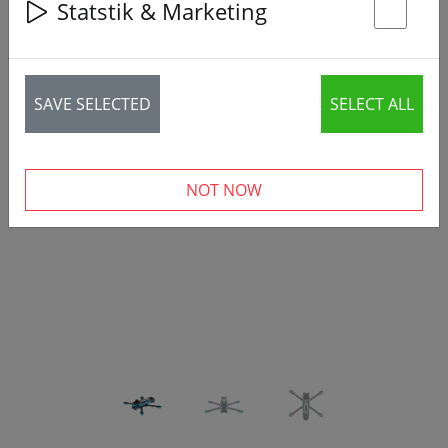
Statstik & Marketing
St
SAVE SELECTED
SELECT ALL
‹
›
NOT NOW