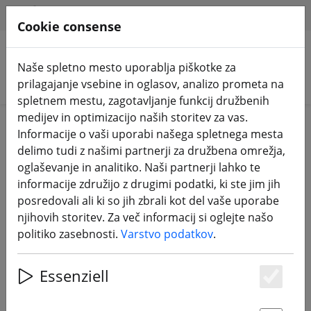
HILFE & SUPPORT
SL
Cookie consense
Naše spletno mesto uporablja piškotke za
Iskanje izdelkov
prilagajanje vsebine in oglasov, analizo prometa na
spletnem mestu, zagotavljanje funkcij družbenih
medijev in optimizacijo naših storitev za vas.
Home
Komponente
Okviri
Informacije o vaši uporabi našega spletnega mesta
delimo tudi z našimi partnerji za družbena omrežja,
oglaševanje in analitiko. Naši partnerji lahko te
informacije združijo z drugimi podatki, ki ste jim jih
posredovali ali ki so jih zbrali kot del vaše uporabe
Axisflying Manta 5 SE V2 X 5-palčni
njihovih storitev. Za več informacij si oglejte našo
komplet okvirja za FPV
politiko zasebnosti.
Varstvo podatkov
.
Essenziell
Es