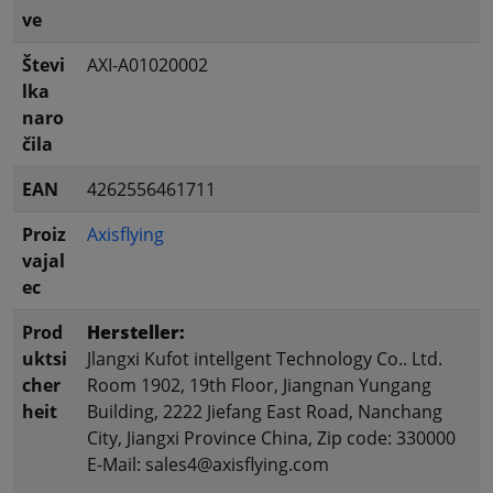
ve
Števi
AXI-A01020002
lka
naro
čila
EAN
4262556461711
Proiz
Axisflying
vajal
ec
Prod
Hersteller:
uktsi
Jlangxi Kufot intellgent Technology Co.. Ltd.
cher
Room 1902, 19th Floor, Jiangnan Yungang
heit
Building, 2222 Jiefang East Road, Nanchang
City, Jiangxi Province China, Zip code: 330000
E-Mail: sales4@axisflying.com