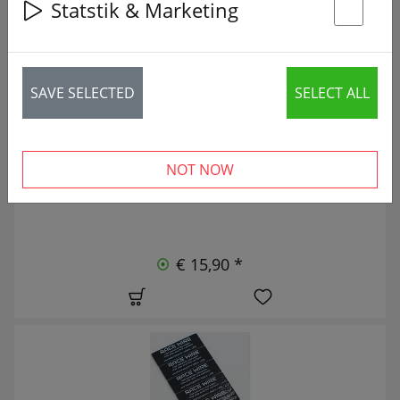
Statstik & Marketing
9 articles
St
NOVO
SAVE SELECTED
SELECT ALL
NOT NOW
€ 15,90 *