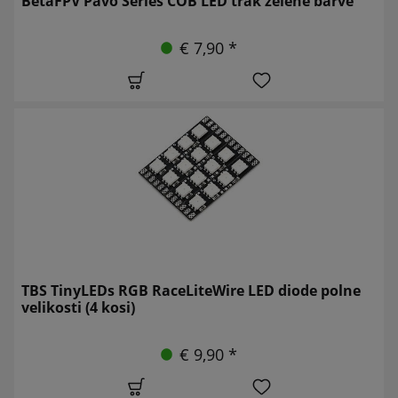
BetaFPV Pavo Series COB LED trak zelene barve
€ 7,90 *
TBS TinyLEDs RGB RaceLiteWire LED diode polne
velikosti (4 kosi)
€ 9,90 *