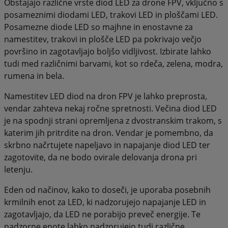
Obstajajo različne vrste diod LED za drone FPV, vključno s
posameznimi diodami LED, trakovi LED in ploščami LED.
Posamezne diode LED so majhne in enostavne za
namestitev, trakovi in plošče LED pa pokrivajo večjo
površino in zagotavljajo boljšo vidljivost. Izbirate lahko
tudi med različnimi barvami, kot so rdeča, zelena, modra,
rumena in bela.
Namestitev LED diod na dron FPV je lahko preprosta,
vendar zahteva nekaj ročne spretnosti. Večina diod LED
je na spodnji strani opremljena z dvostranskim trakom, s
katerim jih pritrdite na dron. Vendar je pomembno, da
skrbno načrtujete napeljavo in napajanje diod LED ter
zagotovite, da ne bodo ovirale delovanja drona pri
letenju.
Eden od načinov, kako to doseči, je uporaba posebnih
krmilnih enot za LED, ki nadzorujejo napajanje LED in
zagotavljajo, da LED ne porabijo preveč energije. Te
nadzorne enote lahko nadzorujejo tudi različne