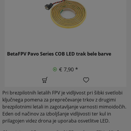
BetaFPV Pavo Series COB LED trak bele barve
€ 7,90 *
Pri brezpilotnih letalih FPV je vidljivost pri šibki svetlobi
ključnega pomena za preprečevanje trkov z drugimi
brezpilotnimi letali in zagotavljanje varnosti mimoidočih.
Eden od načinov za izboljšanje vidljivosti ter kul in
prilagojen videz drona je uporaba osvetlitve LED.