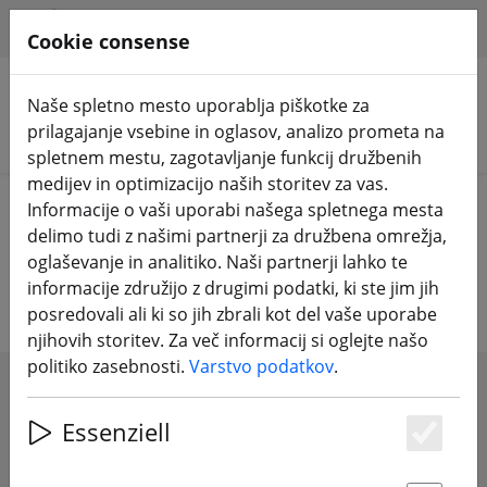
HILFE & SUPPORT
SL
Cookie consense
Naše spletno mesto uporablja piškotke za
prilagajanje vsebine in oglasov, analizo prometa na
Iskanje izdelkov
spletnem mestu, zagotavljanje funkcij družbenih
medijev in optimizacijo naših storitev za vas.
Home
Komponente
LED
Informacije o vaši uporabi našega spletnega mesta
delimo tudi z našimi partnerji za družbena omrežja,
LED diode za brezpilotna letala FPV
oglaševanje in analitiko. Naši partnerji lahko te
informacije združijo z drugimi podatki, ki ste jim jih
posredovali ali ki so jih zbrali kot del vaše uporabe
njihovih storitev. Za več informacij si oglejte našo
politiko zasebnosti.
Varstvo podatkov
.
SHOW FILTERS
Essenziell
Es