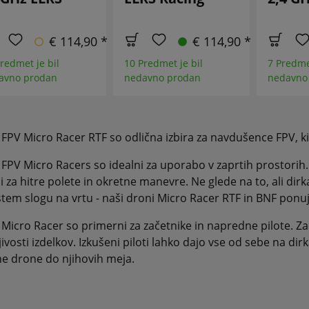
€ 114,90 *
€ 114,90 *
redmet je bil
10 Predmet je bil
7 Predmet
avno prodan
nedavno prodan
nedavno
FPV Micro Racer RTF so odlična izbira za navdušence FPV, ki i
 FPV Micro Racers so idealni za uporabo v zaprtih prostorih
i za hitre polete in okretne manevre. Ne glede na to, ali dirka
tem slogu na vrtu - naši droni Micro Racer RTF in BNF ponuja
 Micro Racer so primerni za začetnike in napredne pilote. Za
jivosti izdelkov. Izkušeni piloti lahko dajo vse od sebe na d
e drone do njihovih meja.