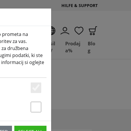
HILFE & SUPPORT
SL
zo prometa na
ritev za vas.
Poslovanje
Basil
Prodaj
Blo
i za družbena
Depot
FPV
a%
g
ugimi podatki, ki ste
 informacij si oglejte
Essenziell
Statstik & Marketing