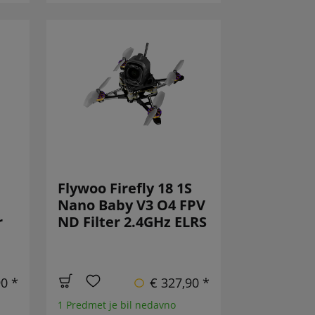
Flywoo Firefly 18 1S
Nano Baby V3 O4 FPV
r
ND Filter 2.4GHz ELRS
90 *
€ 327,90 *
1 Predmet je bil nedavno