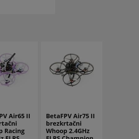
V Air65 II
BetaFPV Air75 II
BetaFPV A
rtačni
brezkrtačni
brezkrta
 Racing
Whoop 2.4GHz
Whoop
Hz ELRS
ELRS Champion
Champion