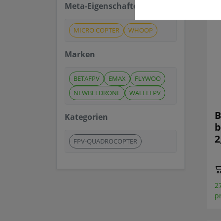
Meta-Eigenschaften
MICRO COPTER
WHOOP
Marken
BETAFPV
EMAX
FLYWOO
NEWBEEDRONE
WALLEFPV
B
Kategorien
b
2
FPV-QUADROCOPTER
2
p