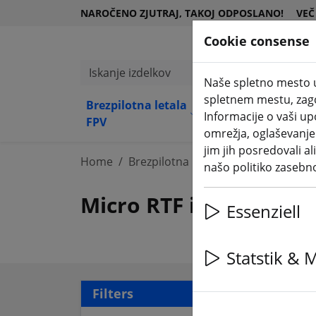
NAROČENO ZJUTRAJ, TAKOJ ODPOSLANO!
VEČ
Cookie consense
Iskanje izdelkov
Naše spletno mesto u
spletnem mestu, zagot
Brezpilotna letala
Kompone
Opre
Informacije o vaši u
(aktuelle Seite)
FPV
nte
ma
omrežja, oglaševanje i
jim jih posredovali al
Home
Brezpilotna letala FPV
Micro RTF 
našo politiko zasebn
Micro RTF in BNF
Essenziell
Statstik & 
14 a
Filters