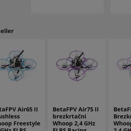
eller
taFPV Air65 II
BetaFPV Air75 II
BetaFP
ushless
brezkrtačni
Brezk
oop Freestyle
Whoop 2,4 GHz
Whoop
4GHz ELRS
ELRS Racing
2,4 G