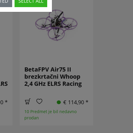
CTED
SELECT ALL
BetaFPV Air75 II
brezkrtačni Whoop
LRS
2,4 GHz ELRS Racing
90 *
€ 114,90 *
10 Predmet je bil nedavno
prodan