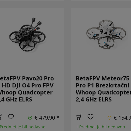
etaFPV Pavo20 Pro
BetaFPV Meteor75
I HD DJI O4 Pro FPV
Pro P1 Brezkrtačni
hoop Quadcopter
Whoop Quadcopte
,4 GHz ELRS
2,4 GHz ELRS
€ 479,90 *
€ 154,
 Predmet je bil nedavno
1 Predmet je bil nedavno