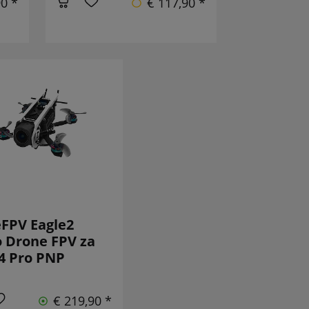
90 *
€ 117,90 *
FPV Eagle2
 Drone FPV za
4 Pro PNP
€ 219,90 *