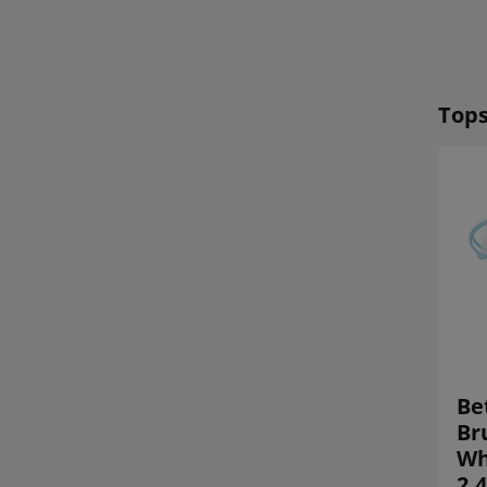
Tops
Flywoo Firefly 18
BetaFPV Air75 II
Be
1S Nano Baby V3
brezkrtačni
Br
O4 FPV ND Filter
Whoop 2,4GHz
Wh
2.4GHz ELRS
ELRS Freestyle
2.