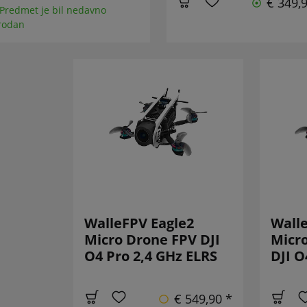
€ 349,
 Predmet je bil nedavno
rodan
WalleFPV Eagle2
Walle
Micro Drone FPV DJI
Micro
O4 Pro 2,4 GHz ELRS
DJI O
€ 549,90 *