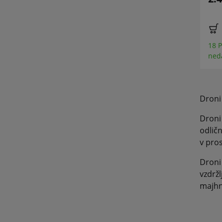
€ 327,90 *
€ 114,90 *
1 Predmet je bil
27 Predmet je bil
18 P
nedavno prodan
nedavno prodan
ned
Droni 
Droni
odličn
v pros
Droni
vzdržl
majhn