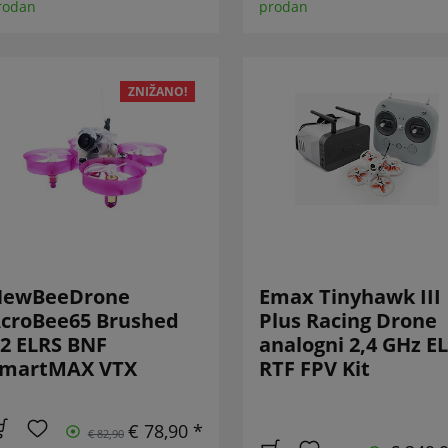
rodan
prodan
ZNIŽANO!
NewBeeDrone
Emax Tinyhawk III
croBee65 Brushed
Plus Racing Drone
2 ELRS BNF
analogni 2,4 GHz E
martMAX VTX
RTF FPV Kit
€ 78,90 *
€ 82,90