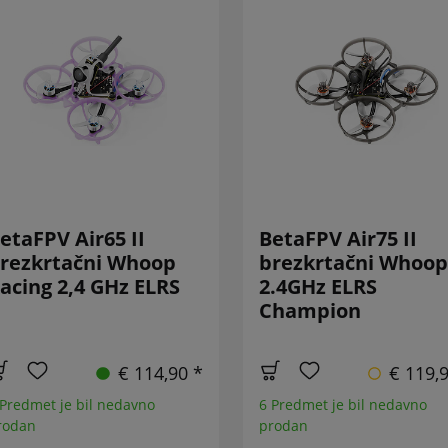
etaFPV Air65 II
BetaFPV Air75 II
rezkrtačni Whoop
brezkrtačni Whoop
acing 2,4 GHz ELRS
2.4GHz ELRS
Champion
€ 114,90 *
€ 119,
 Predmet je bil nedavno
6 Predmet je bil nedavno
rodan
prodan