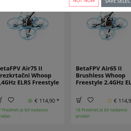
NOT NOW
SAVE SELE
etaFPV Air75 II
BetaFPV Air65 II
rezkrtačni Whoop
Brushless Whoop
,4GHz ELRS Freestyle
Freestyle 2.4GHz E
€ 114,90 *
€ 114,
7 Predmet je bil nedavno
18 Predmet je bil nedavno
rodan
prodan