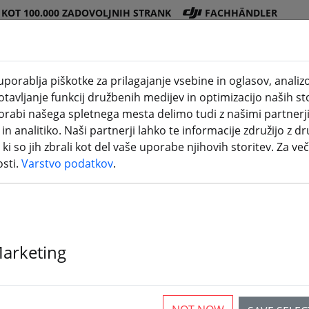
 KOT 100.000 ZADOVOLJNIH STRANK
FACHHÄNDLER
porablja piškotke za prilagajanje vsebine in oglasov, anali
avljanje funkcij družbenih medijev in optimizacijo naših sto
Trgovina
Bateri
Propel
Dodat
3D
porabi našega spletnega mesta delimo tudi z našimi partnerj
DJI
je
er
ki
tiskanje
n analitiko. Naši partnerji lahko te informacije združijo z dr
i ki so jih zbrali kot del vaše uporabe njihovih storitev. Za več
in BNF
osti.
Varstvo podatkov
.
Marketing
rticles