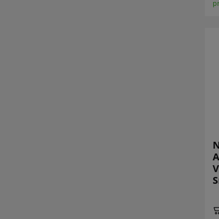
p
A
V
S