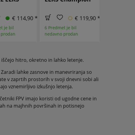
GHz ELRS
€ 114,90 *
€ 119,90 *
 je bil
6 Predmet je bil
 prodan
nedavno prodan
4 Predmet je 
nedavno pro
ščejo hitro, okretno in lahko letenje.
. Zaradi lahke zasnove in manevriranja so
te v zaprtih prostorih v svoji dnevni sobi ali
jo vznemirljivo izkušnjo letenja.
četniki FPV imajo koristi od ugodne cene in
irkah na majhnih površinah in potisnejo