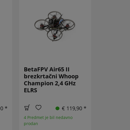
BetaFPV Air65 II
brezkrtačni Whoop
Champion 2,4 GHz
ELRS
90 *
€ 119,90 *
4 Predmet je bil nedavno
prodan