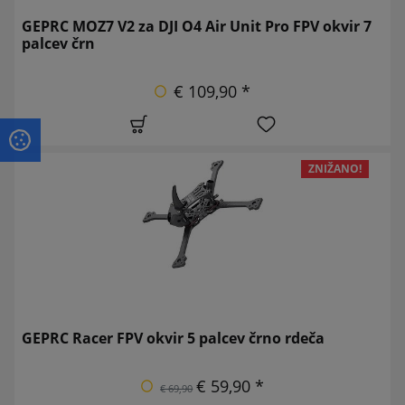
GEPRC MOZ7 V2 za DJI O4 Air Unit Pro FPV okvir 7
palcev črn
€ 109,90 *
ZNIŽANO!
GEPRC Racer FPV okvir 5 palcev črno rdeča
€ 59,90 *
€ 69,90