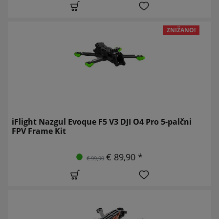
ZNIŽANO!
iFlight Nazgul Evoque F5 V3 DJI O4 Pro 5-palčni
FPV Frame Kit
€ 89,90 *
€ 99,90