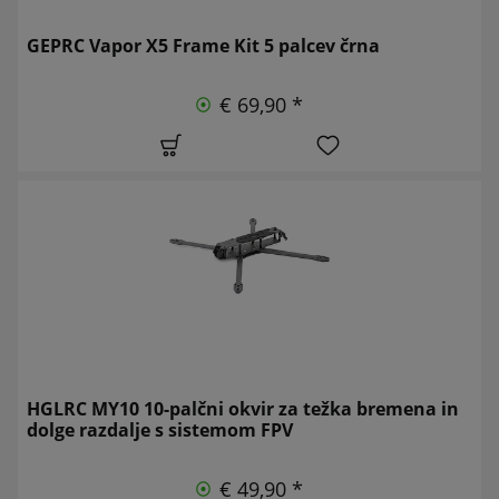
GEPRC Vapor X5 Frame Kit 5 palcev črna
€ 69,90 *
HGLRC MY10 10-palčni okvir za težka bremena in
dolge razdalje s sistemom FPV
€ 49,90 *