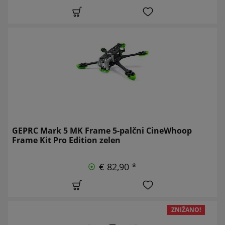
GEPRC Mark 5 MK Frame 5-palčni CineWhoop
Frame Kit Pro Edition zelen
€ 82,90 *
ZNIŽANO!