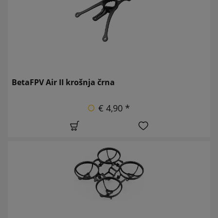
BetaFPV Air II krošnja črna
€ 4,90 *