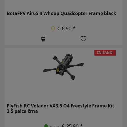
BetaFPV Air65 II Whoop Quadcopter Frame black
€ 6,90 *
ZNIŽANO!
FlyFish RC Volador VX3.5 O4 Freestyle Frame Kit
3,5 palca črna
€ 35,90 *
€ 36,90