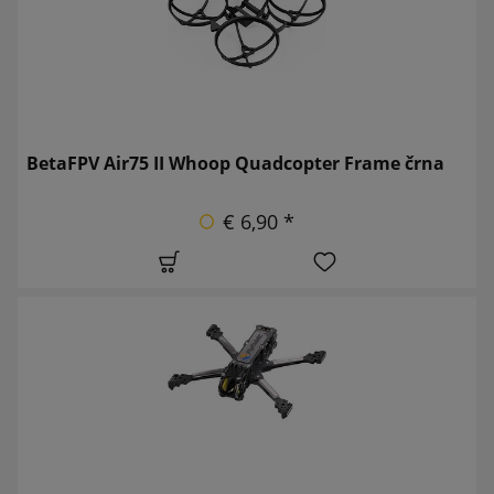
BetaFPV Air75 II Whoop Quadcopter Frame črna
€ 6,90 *