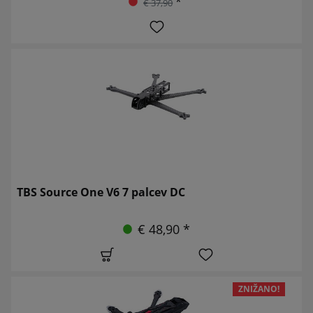
*
€ 37,90
TBS Source One V6 7 palcev DC
€ 48,90 *
ZNIŽANO!