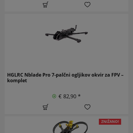
HGLRC Nblade Pro 7-palčni ogljikov okvir za FPV –
komplet
€ 82,90 *
ZNIŽANO!