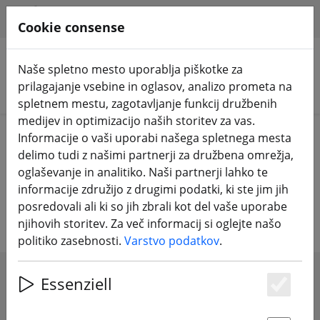
HILFE & SUPPORT
SL
Cookie consense
Naše spletno mesto uporablja piškotke za
prilagajanje vsebine in oglasov, analizo prometa na
Iskanje izdelkov
spletnem mestu, zagotavljanje funkcij družbenih
medijev in optimizacijo naših storitev za vas.
Home
Komponente
Okviri
Informacije o vaši uporabi našega spletnega mesta
delimo tudi z našimi partnerji za družbena omrežja,
FPV Drone okvirji - dirkalni,
oglaševanje in analitiko. Naši partnerji lahko te
informacije združijo z drugimi podatki, ki ste jim jih
prostega sloga in filmski
posredovali ali ki so jih zbrali kot del vaše uporabe
njihovih storitev. Za več informacij si oglejte našo
politiko zasebnosti.
Varstvo podatkov
.
Essenziell
SHOW FILTERS
Es