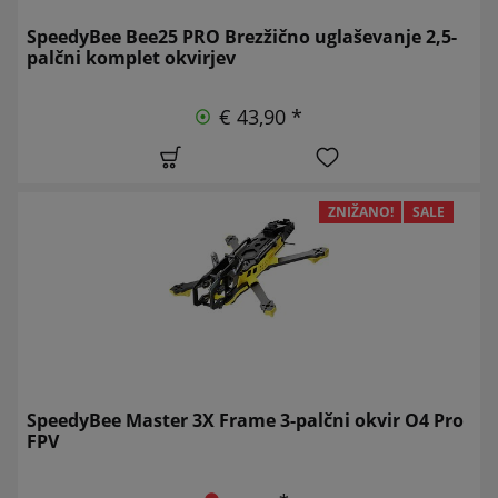
SpeedyBee Bee25 PRO Brezžično uglaševanje 2,5-
palčni komplet okvirjev
€ 43,90 *
ZNIŽANO!
SALE
SpeedyBee Master 3X Frame 3-palčni okvir O4 Pro
FPV