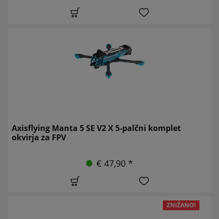
Axisflying Manta 5 SE V2 X 5-palčni komplet
okvirja za FPV
€ 47,90 *
ZNIŽANO!