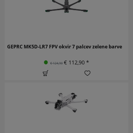
GEPRC MK5D-LR7 FPV okvir 7 palcev zelene barve
€ 112,90 *
€ 124,90