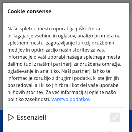
HILFE & SUPPORT
SL
Cookie consense
Naše spletno mesto uporablja piškotke za
Iskanje izdelkov
prilagajanje vsebine in oglasov, analizo prometa na
spletnem mestu, zagotavljanje funkcij družbenih
medijev in optimizacijo naših storitev za vas.
Your favorits
Informacije o vaši uporabi našega spletnega mesta
delimo tudi z našimi partnerji za družbena omrežja,
Wishlist
oglaševanje in analitiko. Naši partnerji lahko te
informacije združijo z drugimi podatki, ki ste jim jih
posredovali ali ki so jih zbrali kot del vaše uporabe
njihovih storitev. Za več informacij si oglejte našo
No Items
politiko zasebnosti.
Varstvo podatkov
.
Essenziell
Es