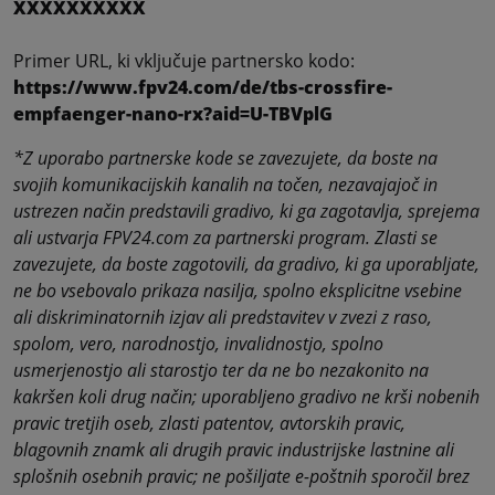
XXXXXXXXXX
Primer URL, ki vključuje partnersko kodo:
https://www.fpv24.com/de/tbs-crossfire-
empfaenger-nano-rx?aid=U-TBVplG
*Z uporabo partnerske kode se zavezujete, da boste na
svojih komunikacijskih kanalih na točen, nezavajajoč in
ustrezen način predstavili gradivo, ki ga zagotavlja, sprejema
ali ustvarja FPV24.com za partnerski program. Zlasti se
zavezujete, da boste zagotovili, da gradivo, ki ga uporabljate,
ne bo vsebovalo prikaza nasilja, spolno eksplicitne vsebine
ali diskriminatornih izjav ali predstavitev v zvezi z raso,
spolom, vero, narodnostjo, invalidnostjo, spolno
usmerjenostjo ali starostjo ter da ne bo nezakonito na
kakršen koli drug način; uporabljeno gradivo ne krši nobenih
pravic tretjih oseb, zlasti patentov, avtorskih pravic,
blagovnih znamk ali drugih pravic industrijske lastnine ali
splošnih osebnih pravic; ne pošiljate e-poštnih sporočil brez