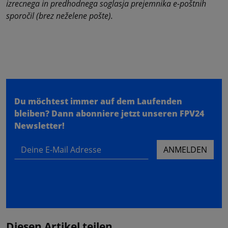
izrecnega in predhodnega soglasja prejemnika e-poštnih
sporočil (brez neželene pošte).
Du möchtest immer auf dem Laufenden
bleiben?
Dann abonniere jetzt unseren FPV24
Newsletter!
Deine E-Mail Adresse
ANMELDEN
Diesen Artikel teilen