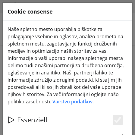
HILFE & SUPPORT
SL
Cookie consense
Naše spletno mesto uporablja piškotke za
Iskanje izdelkov
prilagajanje vsebine in oglasov, analizo prometa na
spletnem mestu, zagotavljanje funkcij družbenih
medijev in optimizacijo naših storitev za vas.
ZURÜCK ZUM BLOG
Informacije o vaši uporabi našega spletnega mesta
delimo tudi z našimi partnerji za družbena omrežja,
Partnerski program
oglaševanje in analitiko. Naši partnerji lahko te
informacije združijo z drugimi podatki, ki ste jim jih
posredovali ali ki so jih zbrali kot del vaše uporabe
28.06.22
njihovih storitev. Za več informacij si oglejte našo
politiko zasebnosti.
Varstvo podatkov
.
Essenziell
Es