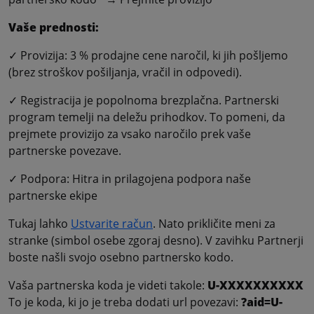
Vaše prednosti:
✓ Provizija: 3 % prodajne cene naročil, ki jih pošljemo
(brez stroškov pošiljanja, vračil in odpovedi).
✓ Registracija je popolnoma brezplačna. Partnerski
program temelji na deležu prihodkov. To pomeni, da
prejmete provizijo za vsako naročilo prek vaše
partnerske povezave.
✓ Podpora: Hitra in prilagojena podpora naše
partnerske ekipe
Tukaj lahko
Ustvarite račun
. Nato prikličite meni za
stranke (simbol osebe zgoraj desno). V zavihku Partnerji
boste našli svojo osebno partnersko kodo.
Vaša partnerska koda je videti takole:
U-XXXXXXXXXX
To je koda, ki jo je treba dodati url povezavi:
?aid=U-