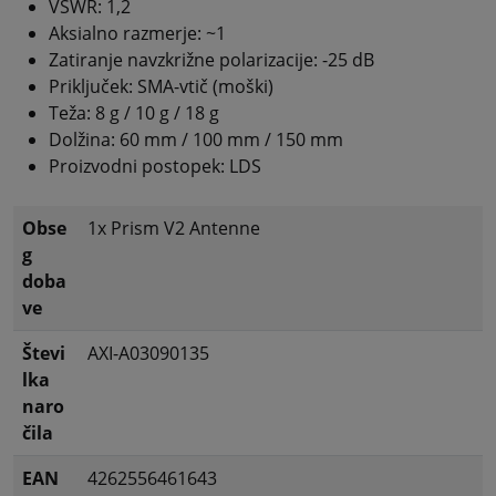
VSWR: 1,2
Aksialno razmerje: ~1
Zatiranje navzkrižne polarizacije: -25 dB
Priključek: SMA-vtič (moški)
Teža: 8 g / 10 g / 18 g
Dolžina: 60 mm / 100 mm / 150 mm
Proizvodni postopek: LDS
Obse
1x Prism V2 Antenne
g
doba
ve
Števi
AXI-A03090135
lka
naro
čila
EAN
4262556461643