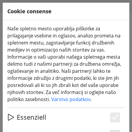
HILFE & SUPPORT
SL
Cookie consense
Naše spletno mesto uporablja piškotke za
Iskanje izdelkov
prilagajanje vsebine in oglasov, analizo prometa na
spletnem mestu, zagotavljanje funkcij družbenih
medijev in optimizacijo naših storitev za vas.
Home
Komponente
FPV antene
Informacije o vaši uporabi našega spletnega mesta
delimo tudi z našimi partnerji za družbena omrežja,
oglaševanje in analitiko. Naši partnerji lahko te
informacije združijo z drugimi podatki, ki ste jim jih
posredovali ali ki so jih zbrali kot del vaše uporabe
Axisflying Prism V2 5,8 G LHCP 60
njihovih storitev. Za več informacij si oglejte našo
mm posebna izdaja FPV-antena
politiko zasebnosti.
Varstvo podatkov
.
Essenziell
Es