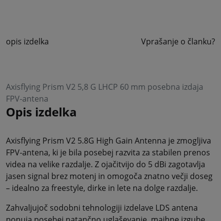
opis izdelka
Vprašanje o članku?
Axisflying Prism V2 5,8 G LHCP 60 mm posebna izdaja
FPV-antena
Opis izdelka
Axisflying Prism V2 5.8G High Gain Antenna je zmogljiva
FPV-antena, ki je bila posebej razvita za stabilen prenos
videa na velike razdalje. Z ojačitvijo do 5 dBi zagotavlja
jasen signal brez motenj in omogoča znatno večji doseg
– idealno za freestyle, dirke in lete na dolge razdalje.
Zahvaljujoč sodobni tehnologiji izdelave LDS antena
ponuja posebej natančno uglaševanje, majhne izgube