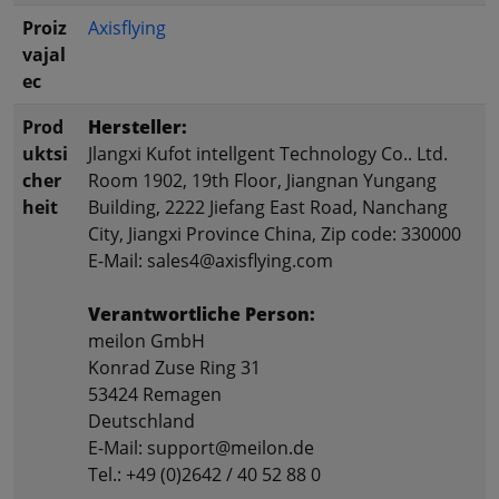
Proiz
Axisflying
vajal
ec
Prod
Hersteller:
uktsi
Jlangxi Kufot intellgent Technology Co.. Ltd.
cher
Room 1902, 19th Floor, Jiangnan Yungang
heit
Building, 2222 Jiefang East Road, Nanchang
City, Jiangxi Province China, Zip code: 330000
E-Mail: sales4@axisflying.com
Verantwortliche Person:
meilon GmbH
Konrad Zuse Ring 31
53424 Remagen
Deutschland
E-Mail: support@meilon.de
Tel.: +49 (0)2642 / 40 52 88 0