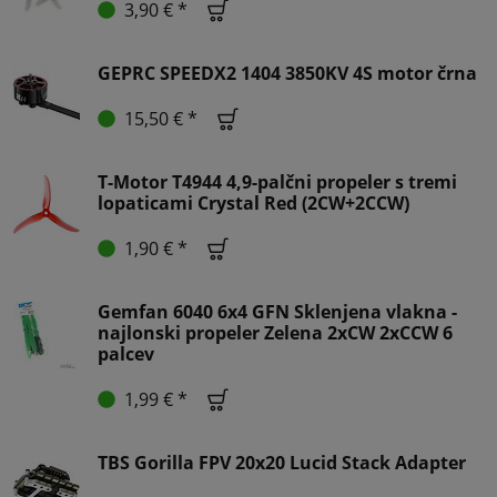
3,90 € *
GEPRC SPEEDX2 1404 3850KV 4S motor črna
15,50 € *
T-Motor T4944 4,9-palčni propeler s tremi
lopaticami Crystal Red (2CW+2CCW)
1,90 € *
Gemfan 6040 6x4 GFN Sklenjena vlakna -
najlonski propeler Zelena 2xCW 2xCCW 6
palcev
1,99 € *
TBS Gorilla FPV 20x20 Lucid Stack Adapter