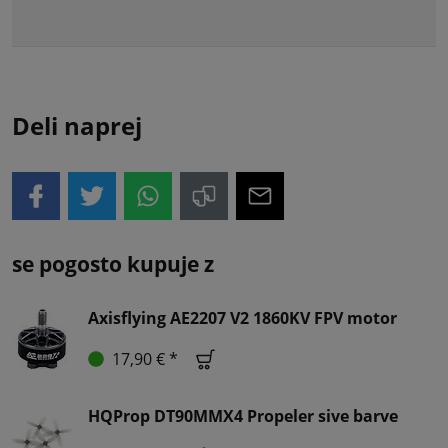
Deli naprej
se pogosto kupuje z
Axisflying AE2207 V2 1860KV FPV motor
17,90 € *
HQProp DT90MMX4 Propeler sive barve