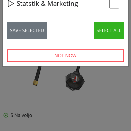
Statstik & Marketing
St
SAVE SELECTED
SELECT ALL
NOT NOW
5 Na voljo