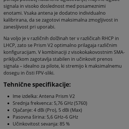
signala in visoko doslednost med posameznimi
enotami. Vsaka antena je dodatno individualno
kalibrirana, da se zagotovi maksimalna zmogljivost in
zanesljivost pri uporabi.
Na voljo je v različnih dolžinah ter v različicah RHCP in
LHCP, zato se Prism V2 optimalno prilagaja različnim
konfiguracijam. V kombinaciji z visokokakovostnim SMA-
priključkom zagotavlja stabilen in učinkovit prenos
signala – idealno za pilote, ki stremijo k maksimalnemu
dosegu in čisti FPV-sliki.
Tehnične specifikacije:
Ime izdelka: Antena Prism V2
Srednja frekvenca: 5,76 GHz (5760)
Ojačanje: 4 dBi (Pro), 5 dBi (Max)
Pasovna širina: 5,6 GHz–6 GHz
Učinkovitost sevanja: 85 %