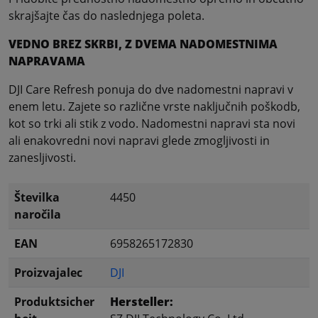
skrajšajte čas do naslednjega poleta.
VEDNO BREZ SKRBI, Z DVEMA NADOMESTNIMA
NAPRAVAMA
DJI Care Refresh ponuja do dve nadomestni napravi v
enem letu. Zajete so različne vrste naključnih poškodb,
kot so trki ali stik z vodo. Nadomestni napravi sta novi
ali enakovredni novi napravi glede zmogljivosti in
zanesljivosti.
Številka
4450
naročila
EAN
6958265172830
Proizvajalec
DJI
Produktsicher
Hersteller: