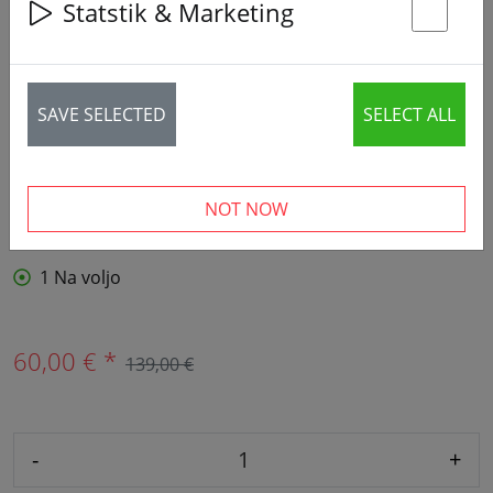
Statstik & Marketing
St
SAVE SELECTED
SELECT ALL
NOT NOW
1 Na voljo
60,00 € *
139,00 €
-
+