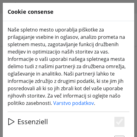
HILFE & SUPPORT
SL
Cookie consense
Naše spletno mesto uporablja piškotke za
Iskanje izdelkov
prilagajanje vsebine in oglasov, analizo prometa na
spletnem mestu, zagotavljanje funkcij družbenih
medijev in optimizacijo naših storitev za vas.
Home
Prodaja%
Informacije o vaši uporabi našega spletnega mesta
delimo tudi z našimi partnerji za družbena omrežja,
oglaševanje in analitiko. Naši partnerji lahko te
informacije združijo z drugimi podatki, ki ste jim jih
posredovali ali ki so jih zbrali kot del vaše uporabe
DJI Care Osvežitev Mavic 2
njihovih storitev. Za več informacij si oglejte našo
aktivacijska koda za 12 mesecev
politiko zasebnosti.
Varstvo podatkov
.
Essenziell
Es
57% DISCOUNT