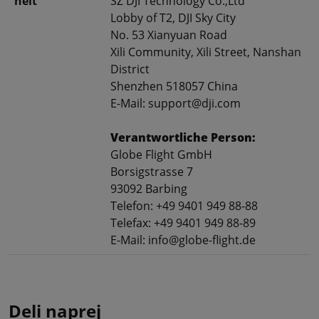
heit
SZ DJI Technology Co.,Ltd
Lobby of T2, DJI Sky City
No. 53 Xianyuan Road
Xili Community, Xili Street, Nanshan
District
Shenzhen 518057 China
E-Mail: support@dji.com
Verantwortliche Person:
Globe Flight GmbH
Borsigstrasse 7
93092 Barbing
Telefon: +49 9401 949 88-88
Telefax: +49 9401 949 88-89
E-Mail: info@globe-flight.de
Deli naprej