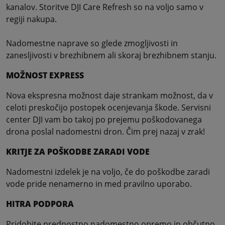
kanalov. Storitve DJI Care Refresh so na voljo samo v
regiji nakupa.
Nadomestne naprave so glede zmogljivosti in
zanesljivosti v brezhibnem ali skoraj brezhibnem stanju.
MOŽNOST EXPRESS
Nova ekspresna možnost daje strankam možnost, da v
celoti preskočijo postopek ocenjevanja škode. Servisni
center DJI vam bo takoj po prejemu poškodovanega
drona poslal nadomestni dron. Čim prej nazaj v zrak!
KRITJE ZA POŠKODBE ZARADI VODE
Nadomestni izdelek je na voljo, če do poškodbe zaradi
vode pride nenamerno in med pravilno uporabo.
HITRA PODPORA
Pridobite prednostno nadomestno opremo in občutno