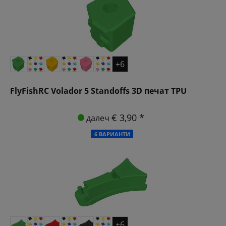
+6
FlyFishRC Volador 5 Standoffs 3D печат TPU
€ 3,90 *
далеч
6 ВАРИАНТИ
+6