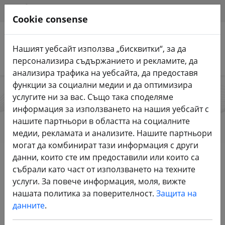
HILFE & SUPPORT
BG
Cookie consense
Нашият уебсайт използва „бисквитки“, за да
Търсене на продукти
персонализира съдържанието и рекламите, да
анализира трафика на уебсайта, да предоставя
функции за социални медии и да оптимизира
услугите ни за вас. Също така споделяме
FPV24
информация за използването на нашия уебсайт с
нашите партньори в областта на социалните
медии, рекламата и анализите. Нашите партньори
могат да комбинират тази информация с други
Start
Марки
FPV24
данни, които сте им предоставили или които са
събрали като част от използването на техните
услуги. За повече информация, моля, вижте
Всички продукти от FPV24
нашата политика за поверителност.
Защита на
данните
.
102 Статия