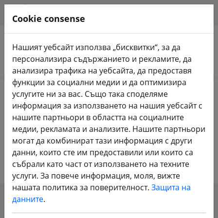
HILFE & SUPPORT
BG
Cookie consense
Нашият уебсайт използва „бисквитки“, за да
персонализира съдържанието и рекламите, да
Търсене на продукти
анализира трафика на уебсайта, да предоставя
функции за социални медии и да оптимизира
Home
Магазин на DJI
услугите ни за вас. Също така споделяме
Резервни части и аксесоари на DJI
информация за използването на нашия уебсайт с
нашите партньори в областта на социалните
Резервни части и аксесоари на
медии, рекламата и анализите. Нашите партньори
могат да комбинират тази информация с други
DJI
данни, които сте им предоставили или които са
събрали като част от използването на техните
услуги. За повече информация, моля, вижте
нашата политика за поверителност.
Защита на
данните
.
SHOW FILTERS