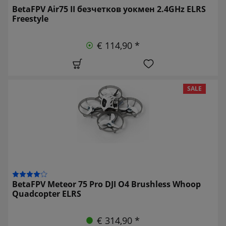
BetaFPV Air75 II безчетков уокмен 2.4GHz ELRS
Freestyle
€ 114,90 *
SALE
BetaFPV Meteor 75 Pro DJI O4 Brushless Whoop
Quadcopter ELRS
€ 314,90 *