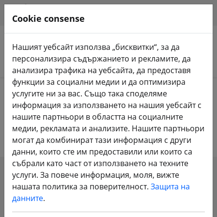
HILFE & SUPPORT
BG
Cookie consense
Нашият уебсайт използва „бисквитки“, за да
персонализира съдържанието и рекламите, да
Търсене на продукти
анализира трафика на уебсайта, да предоставя
функции за социални медии и да оптимизира
Home
FPV дронове
RTF, BNF И PNP
услугите ни за вас. Също така споделяме
информация за използването на нашия уебсайт с
FPV дронове RTF, BNF и PNP
нашите партньори в областта на социалните
медии, рекламата и анализите. Нашите партньори
могат да комбинират тази информация с други
данни, които сте им предоставили или които са
събрали като част от използването на техните
услуги. За повече информация, моля, вижте
SHOW FILTERS
нашата политика за поверителност.
Защита на
данните
.