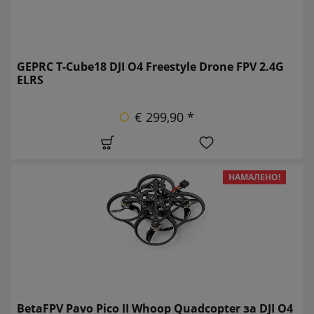
GEPRC T-Cube18 DJI O4 Freestyle Drone FPV 2.4G
ELRS
€ 299,90 *
НАМАЛЕНО!
BetaFPV Pavo Pico II Whoop Quadcopter за DJI O4