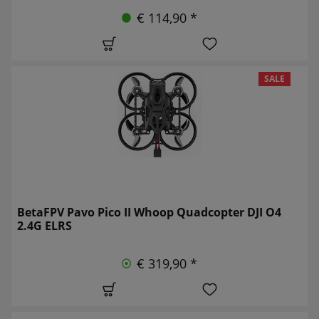
€ 114,90 *
SALE
BetaFPV Pavo Pico II Whoop Quadcopter DJI O4
2.4G ELRS
€ 319,90 *