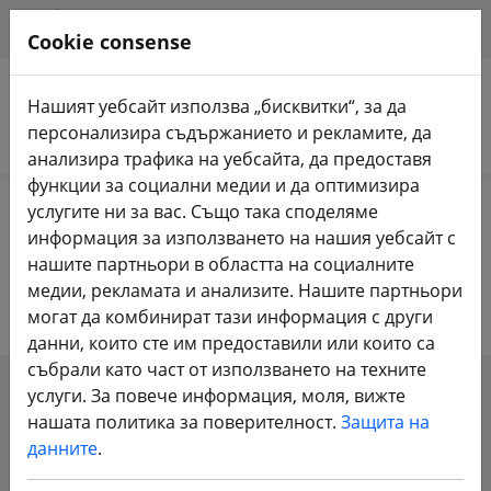
HILFE & SUPPORT
BG
Cookie consense
Нашият уебсайт използва „бисквитки“, за да
персонализира съдържанието и рекламите, да
Търсене на продукти
анализира трафика на уебсайта, да предоставя
функции за социални медии и да оптимизира
Home
FPV дронове
Micro RTF и BNF
услугите ни за вас. Също така споделяме
информация за използването на нашия уебсайт с
Micro RTF и BNF
нашите партньори в областта на социалните
медии, рекламата и анализите. Нашите партньори
могат да комбинират тази информация с други
данни, които сте им предоставили или които са
събрали като част от използването на техните
услуги. За повече информация, моля, вижте
SHOW FILTERS
нашата политика за поверителност.
Защита на
данните
.