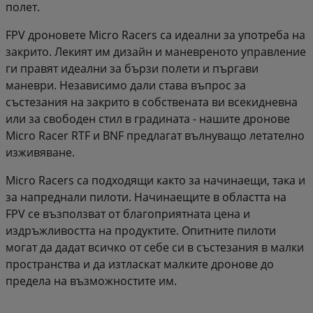
полет.
FPV дроновете Micro Racers са идеални за употреба на
закрито. Лекият им дизайн и маневреното управление
ги правят идеални за бързи полети и пъргави
маневри. Независимо дали става въпрос за
състезания на закрито в собствената ви всекидневна
или за свободен стил в градината - нашите дронове
Micro Racer RTF и BNF предлагат вълнуващо летателно
изживяване.
Micro Racers са подходящи както за начинаещи, така и
за напреднали пилоти. Начинаещите в областта на
FPV се възползват от благоприятната цена и
издръжливостта на продуктите. Опитните пилоти
могат да дадат всичко от себе си в състезания в малки
пространства и да изтласкат малките дронове до
предела на възможностите им.