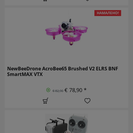
НАМАЛЕНО!
NewBeeDrone AcroBee65 Brushed V2 ELRS BNF
SmartMAX VTX
€ 78,90 *
€ 82,90