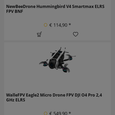
NewBeeDrone Hummingbird V4 Smartmax ELRS
FPV BNF
€ 114,90 *
WalleFPV Eagle2 Micro Drone FPV DJI O4 Pro 2,4
GHz ELRS
€ 549,90 *