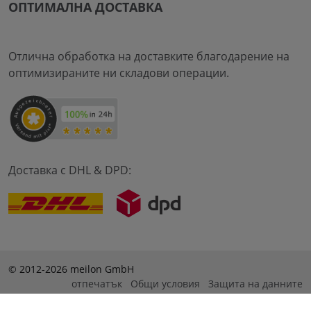
ОПТИМАЛНА ДОСТАВКА
Отлична обработка на доставките благодарение на
оптимизираните ни складови операции.
Доставка с DHL & DPD:
© 2012-2026 meilon GmbH
отпечатък
Общи условия
Защита на данните