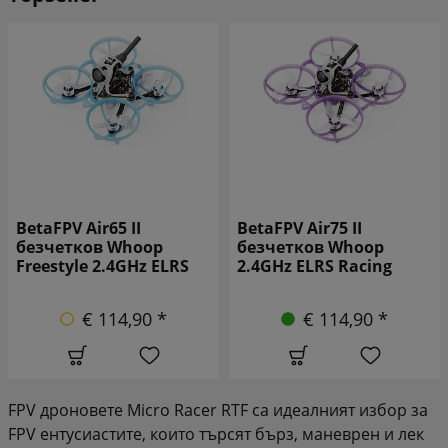
BetaFPV Air65 II
BetaFPV Air75 II
безчетков Whoop
безчетков Whoop
Freestyle 2.4GHz ELRS
2.4GHz ELRS Racing
€ 114,90 *
€ 114,90 *
FPV дроновете Micro Racer RTF са идеалният избор за
FPV ентусиастите, които търсят бърз, маневрен и лек