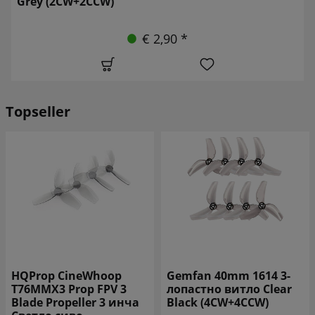
Grey (2CW+2CCW)
€ 2,90 *
Topseller
Gemfan 40mm 1614 3-
Gemfan 31mm 1219S-3
лопастно витло Clear
3-лопастно витло WK
Black (4CW+4CCW)
Blue (4CW+4CCW)