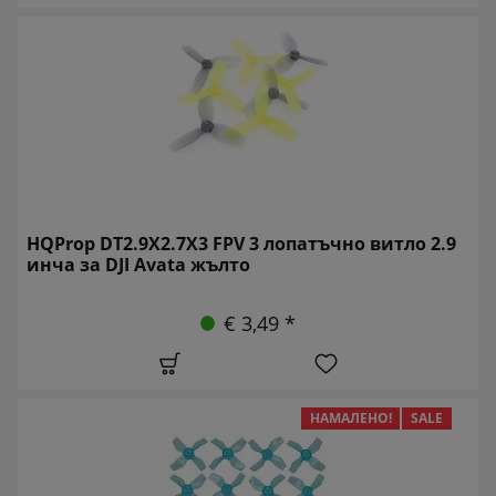
HQProp DT2.9X2.7X3 FPV 3 лопатъчно витло 2.9
инча за DJI Avata жълто
€ 3,49 *
НАМАЛЕНО!
SALE