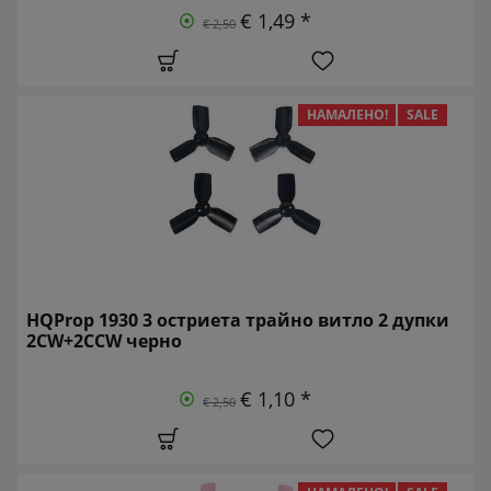
€ 1,49 *
€ 2,50
НАМАЛЕНО!
SALE
HQProp 1930 3 остриета трайно витло 2 дупки
2CW+2CCW черно
€ 1,10 *
€ 2,50