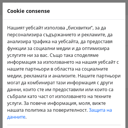
HILFE & SUPPORT
BG
Cookie consense
Нашият уебсайт използва „бисквитки“, за да
персонализира съдържанието и рекламите, да
Търсене на продукти
анализира трафика на уебсайта, да предоставя
функции за социални медии и да оптимизира
Home
Витло
Малко витло Whoop
услугите ни за вас. Също така споделяме
информация за използването на нашия уебсайт с
Малко витло Whoop
нашите партньори в областта на социалните
медии, рекламата и анализите. Нашите партньори
могат да комбинират тази информация с други
данни, които сте им предоставили или които са
събрали като част от използването на техните
SHOW FILTERS
услуги. За повече информация, моля, вижте
нашата политика за поверителност.
Защита на
данните
.