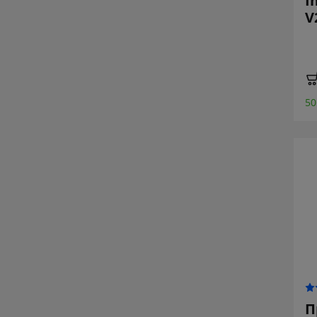
I
V
50
П