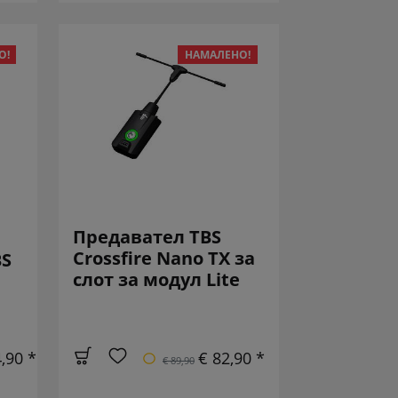
О!
НАМАЛЕНО!
Предавател TBS
Crossfire Nano TX за
BS
слот за модул Lite
,90 *
€ 82,90 *
€ 89,90