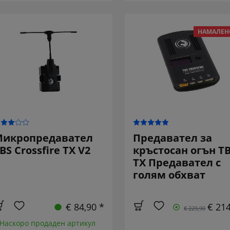
НАМАЛЕН
икропредавател
Предавател за
BS Crossfire TX V2
кръстосан огън T
TX Предавател с
голям обхват
€ 84,90 *
€ 214
€ 229,90
 Наскоро продаден артикул