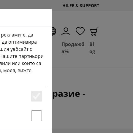
HILFE & SUPPORT
BG
 рекламите, да
и да оптимизира
Сделка
Basil
Продажб
Bl
шия уебсайт с
ан
Depot
FPV
а%
og
. Нашите партньори
вили или които са
, моля, вижте
к - разнообразие -
Essenziell
Statstik & Marketing