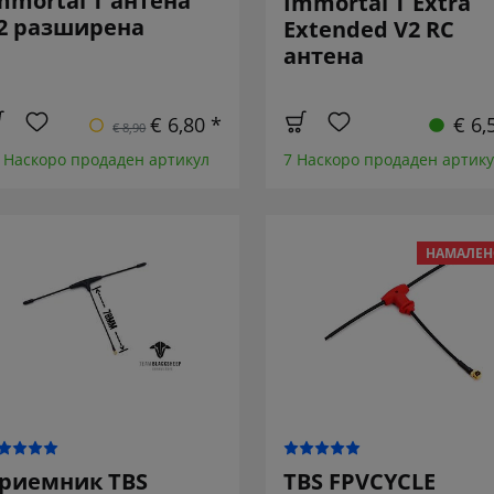
mmortal T антена
Immortal T Extra
2 разширена
Extended V2 RC
антена
€ 6,80 *
€ 6,
€ 8,90
 Наскоро продаден артикул
7 Наскоро продаден артик
НАМАЛЕН
риемник TBS
TBS FPVCYCLE