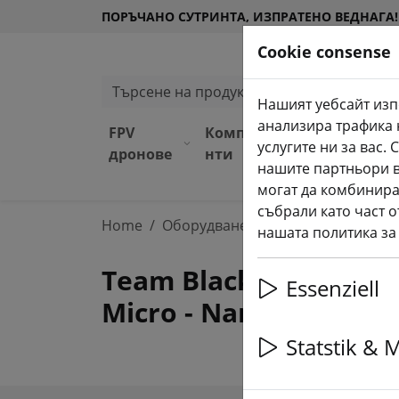
ПОРЪЧАНО СУТРИНТА, ИЗПРАТЕНО ВЕДНАГА!
Cookie consense
Търсене на продукти
Нашият уебсайт изп
анализира трафика 
FPV
Компоне
Оборудв
услугите ни за вас
(aktuelle 
дронове
нти
ане
нашите партньори в
могат да комбинира
събрали като част о
Home
Оборудване
TBS Crossfire и TB
нашата политика за
Team Blacksheep Cro
Essenziell
Micro - Nano
Statstik & 