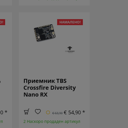
О!
НАМАЛЕНО!
Приемник TBS
o
Crossfire Diversity
Nano RX
90 *
€ 54,90 *
€ 63,90
ул
2 Наскоро продаден артикул