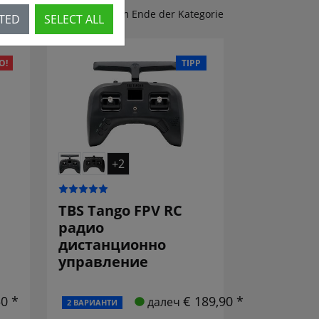
Zubehör & Ersatzteile am Ende der Kategorie
CTED
SELECT ALL
О!
TIPP
+2
TBS Tango FPV RC
радио
дистанционно
управление
50 *
€ 189,90 *
далеч
2 ВАРИАНТИ