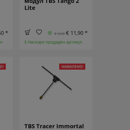
модул TBS Tango 2
Lite
50 *
€ 11,90 *
€ 13,90
ул
5 Наскоро продаден артикул
О!
НАМАЛЕНО!
TBS Tracer Immortal