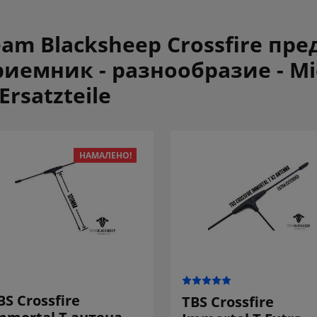
eam Blacksheep Crossfire пре
иемник - разнообразие - Mic
Ersatzteile
НАМАЛЕНО!
BS Crossfire
TBS Crossfire