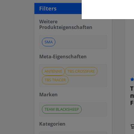
26 a
Filters
Weitere
Produkteigenschaften
SMA
Meta-Eigenschaften
ANTENNE
TBS CROSSFIRE
TBS TRACER
T
Marken
п
F
TEAM BLACKSHEEP
Kategorien