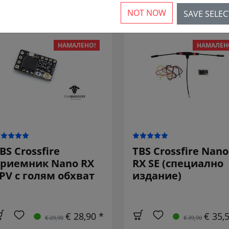
rticles
NOT NOW
SAVE SELE
НАМАЛЕНО!
НАМАЛЕН
BS Crossfire
TBS Crossfire Nano
риемник Nano RX
RX SE (специално
PV с голям обхват
издание)
€ 28,90 *
€ 35,
€ 29,90
€ 39,90