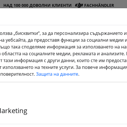
НАД 100 000 ДОВОЛНИ КЛИЕНТИ
FACHHÄNDLER
олзва „бисквитки“, за да персонализира съдържанието и
на уебсайта, да предоставя функции за социални медии 
Магазин
Батер
Вит
Аксесоа
3D
. Също така споделяме информация за използването на на
Seite)
на DJI
ии
ло
ри
принтир
 областта на социалните медии, рекламата и анализите
е
т тази информация с други данни, които сте им предоста
т използването на техните услуги. За повече информация
S Tango
 поверителност.
Защита на данните
.
ssfire предавател и приемни
Marketing