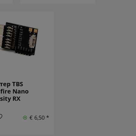
тер TBS
fire Nano
sity RX
€ 6,50 *