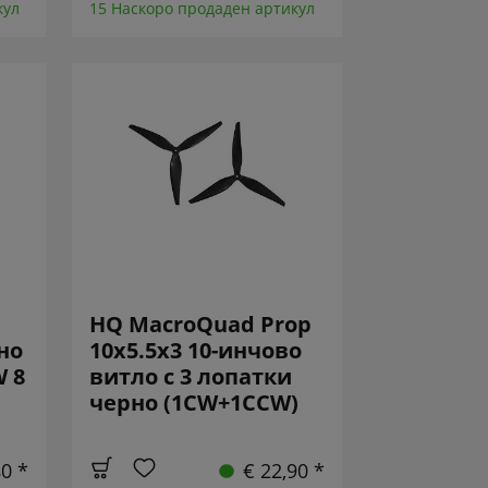
кул
15 Наскоро продаден артикул
HQ MacroQuad Prop
но
10x5.5x3 10-инчово
 8
витло с 3 лопатки
черно (1CW+1CCW)
80 *
€ 22,90 *