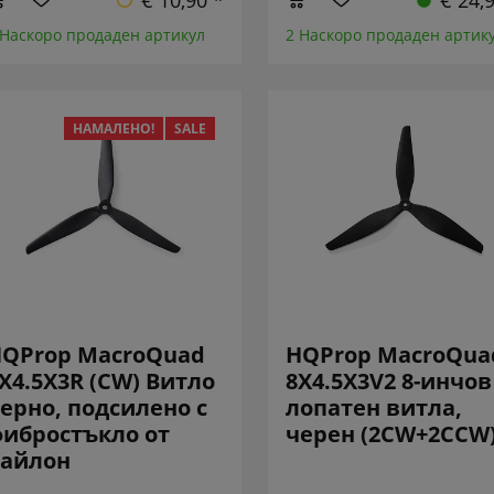
€ 10,90 *
€ 24,
 Наскоро продаден артикул
2 Наскоро продаден артик
НАМАЛЕНО!
SALE
QProp MacroQuad
HQProp MacroQua
X4.5X3R (CW) Витло
8X4.5X3V2 8-инчов 
ерно, подсилено с
лопатен витла,
ибростъкло от
черен (2CW+2CCW
айлон