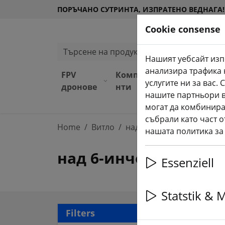
ПОРЪЧАНО СУТРИНТА, ИЗПРАТЕНО ВЕДНАГА!
Cookie consense
Търсене на продукти
Нашият уебсайт изп
анализира трафика 
FPV
Компоне
Оборудв
услугите ни за вас
дронове
нти
ане
нашите партньори в
могат да комбинира
събрали като част о
Home
Витло
над 6-инчово витло
нашата политика за
над 6-инчово витло
Essenziell
Statstik & 
36 a
Filters