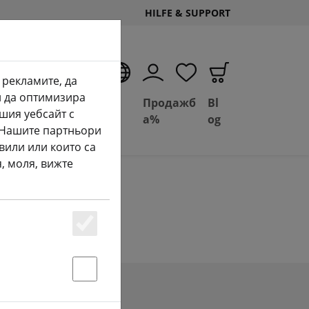
HILFE & SUPPORT
BG
 рекламите, да
и да оптимизира
Сделка
Basil
Продажб
Bl
шия уебсайт с
ан
Depot
FPV
а%
og
. Нашите партньори
вили или които са
, моля, вижте
Essenziell
Statstik & Marketing