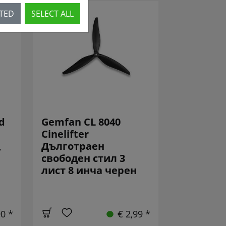
CTED
SELECT ALL
d
Gemfan CL 8040
Cinelifter
,
Дълготраен
свободен стил 3
лист 8 инча черен
90 *
€ 2,99 *