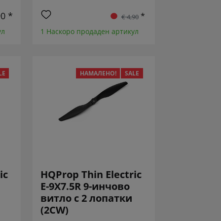
90 *
*
€ 4,90
ул
1 Наскоро продаден артикул
LE
НАМАЛЕНО!
SALE
ic
HQProp Thin Electric
E-9X7.5R 9-инчово
витло с 2 лопатки
(2CW)