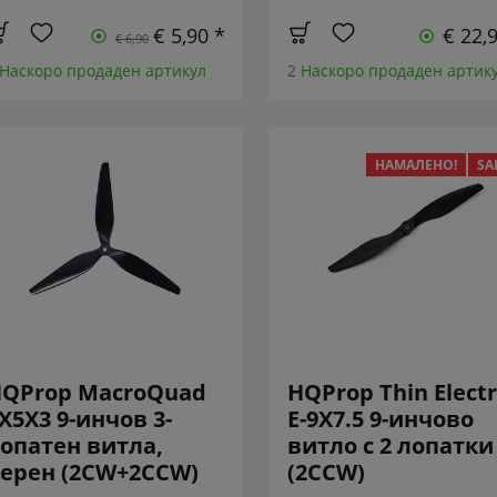
€ 5,90 *
€ 22,
€ 6,90
 Наскоро продаден артикул
2 Наскоро продаден артик
НАМАЛЕНО!
SA
QProp MacroQuad
HQProp Thin Electr
X5X3 9-инчов 3-
E-9X7.5 9-инчово
опатен витла,
витло с 2 лопатки
ерен (2CW+2CCW)
(2CCW)