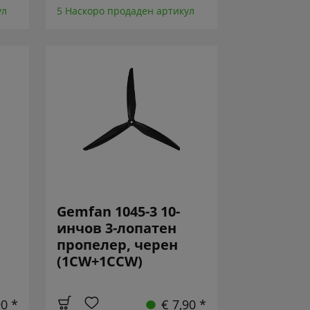
ул
5 Наскоро продаден артикул
Gemfan 1045-3 10-
инчов 3-лопатен
пропелер, черен
(1CW+1CCW)
90 *
€ 7,90 *