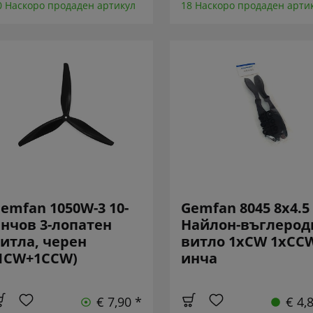
0 Наскоро продаден артикул
18 Наскоро продаден арти
emfan 1050W-3 10-
Gemfan 8045 8x4.5
нчов 3-лопатен
Найлон-въглерод
итла, черен
витло 1xCW 1xCCW
1CW+1CCW)
инча
€ 7,90 *
€ 4,