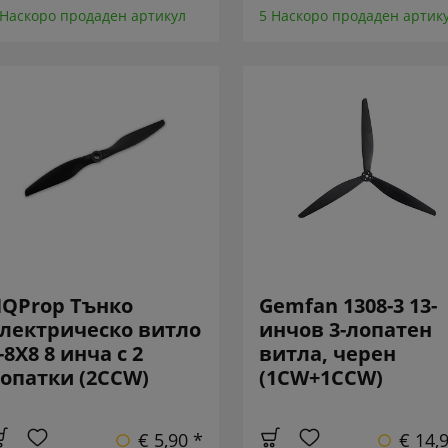
 Наскоро продаден артикул
5 Наскоро продаден артик
QProp Тънко
Gemfan 1308-3 13-
лектрическо витло
инчов 3-лопатен
-8X8 8 инча с 2
витла, черен
опатки (2CCW)
(1CW+1CCW)
€ 5,90 *
€ 14,