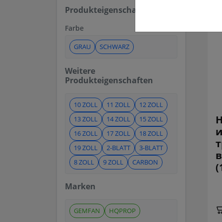
Produkteigenschaften
Farbe
GRAU
SCHWARZ
Weitere
Produkteigenschaften
10 ZOLL
11 ZOLL
12 ZOLL
H
13 ZOLL
14 ZOLL
15 ZOLL
и
16 ZOLL
17 ZOLL
18 ZOLL
т
19 ZOLL
2-BLATT
3-BLATT
в
8 ZOLL
9 ZOLL
CARBON
(
Marken
GEMFAN
HQPROP