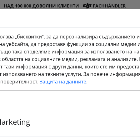
НАД 100 000 ДОВОЛНИ КЛИЕНТИ
FACHHÄNDLER
олзва „бисквитки“, за да персонализира съдържанието и
на уебсайта, да предоставя функции за социални медии 
Магазин
Батер
Вит
Аксесоа
3D
. Също така споделяме информация за използването на на
(aktuelle Seite)
на DJI
ии
ло
ри
принтир
 областта на социалните медии, рекламата и анализите
е
т тази информация с други данни, които сте им предоста
т използването на техните услуги. За повече информация
 поверителност.
Защита на данните
.
Marketing
rticles