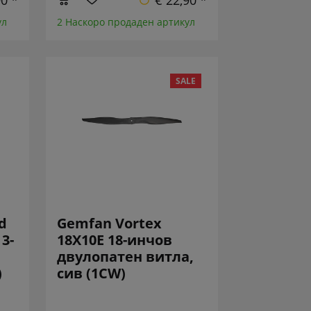
90 *
€ 22,90 *
ул
2 Наскоро продаден артикул
SALE
d
Gemfan Vortex
3-
18X10E 18-инчов
двулопатен витла,
)
сив (1CW)