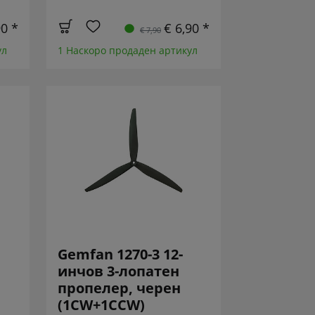
90 *
€ 6,90 *
€ 7,90
ул
1 Наскоро продаден артикул
Gemfan 1270-3 12-
инчов 3-лопатен
пропелер, черен
(1CW+1CCW)