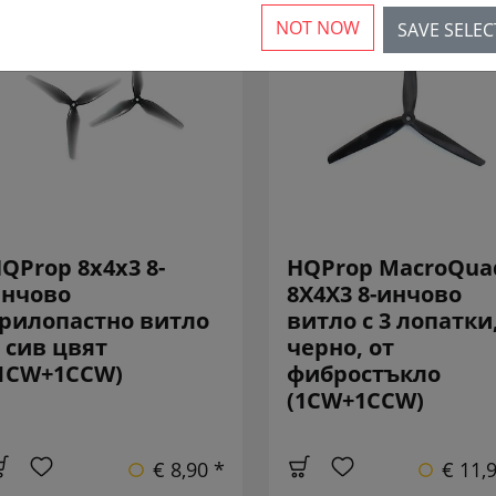
NOT NOW
SAVE SELE
QProp 8x4x3 8-
HQProp MacroQua
нчово
8X4X3 8-инчово
рилопастно витло
витло с 3 лопатки
 сив цвят
черно, от
1CW+1CCW)
фибростъкло
(1CW+1CCW)
€ 8,90 *
€ 11,