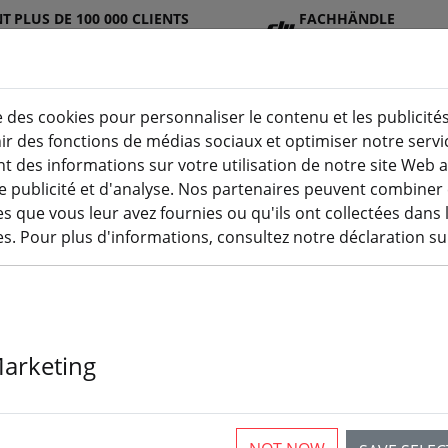
NT
PLUS DE 100 000 CLIENTS
FACHHÄNDLE
SATISFAITS
R
e des cookies pour personnaliser le contenu et les publicités
nir des fonctions de médias sociaux et optimiser notre serv
 des informations sur votre utilisation de notre site Web 
DJ
Batterie
Hélic
Accessoire
impression
e publicité et d'analyse. Nos partenaires peuvent combiner
(aktuelle
I
s
e
s
3D
 que vous leur avez fournies ou qu'ils ont collectées dans 
ces. Pour plus d'informations, consultez notre déclaration su
dem
tter! (fr)
Marketing