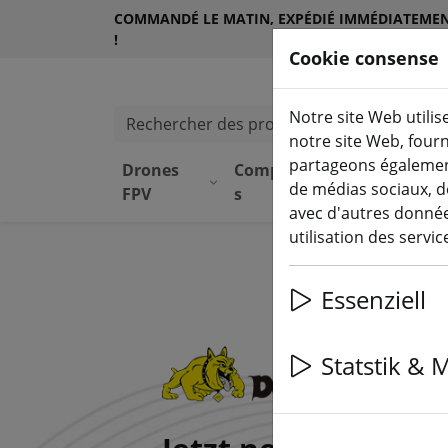
COMMANDÉ LE MATIN, EXPÉDIÉ IMMÉDIATEME
!
Cookie consense
Notre site Web utilis
Rechercher des produits
notre site Web, four
partageons également
Drones
Composant
Équipeme
de médias sociaux, d
FPV
s
nt
avec d'autres données
utilisation des servi
Bleibe immer auf 
Essenziell
Laufenden! (fr)
Mit dem FPV24 Newsle
Statstik & 