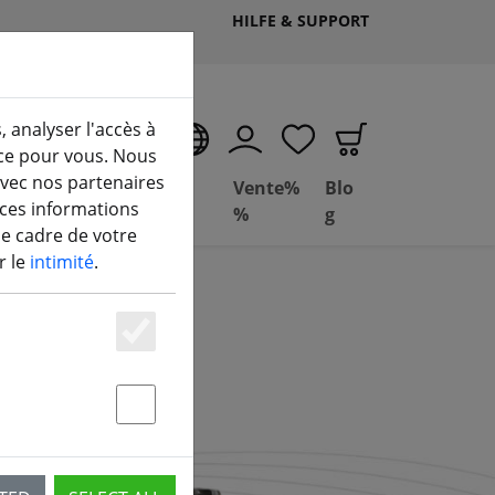
HILFE & SUPPORT
, analyser l'accès à
FR
ice pour vous. Nous
avec nos partenaires
Deal
Basil
Vente%
Blo
 ces informations
 Seite)
Depot
FPV
%
g
le cadre de votre
r le
intimité
.
Essenziell
Statstik & Marketing