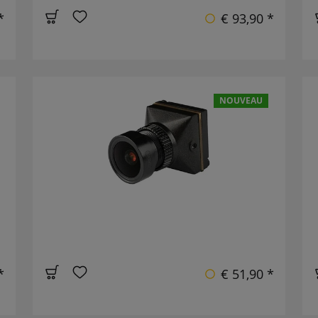
*
€ 93,90 *
NOUVEAU
*
€ 51,90 *