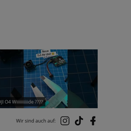
JI O4 Wiiiiiiiiiide ????
Wir sind auch auf: