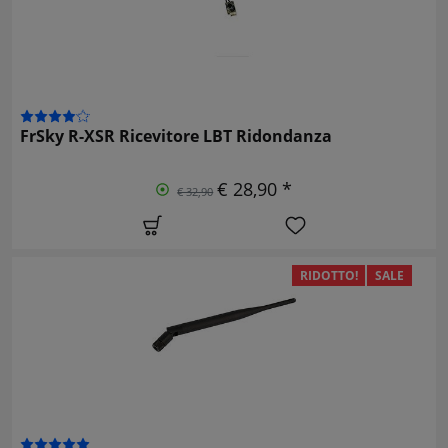
FrSky R-XSR Ricevitore LBT Ridondanza
€ 28,90 *
€ 32,90
RIDOTTO!
SALE