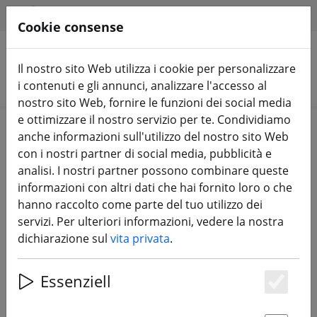
HILFE & SUPPORT
IT
Cookie consense
Il nostro sito Web utilizza i cookie per personalizzare
Cerca prodotti
i contenuti e gli annunci, analizzare l'accesso al
nostro sito Web, fornire le funzioni dei social media
e ottimizzare il nostro servizio per te. Condividiamo
anche informazioni sull'utilizzo del nostro sito Web
Il link richiesto non è stato trovato. Ti mostreremo
con i nostri partner di social media, pubblicità e
come cercare
accessori frsky
.
analisi. I nostri partner possono combinare queste
informazioni con altri dati che hai fornito loro o che
hanno raccolto come parte del tuo utilizzo dei
servizi. Per ulteriori informazioni, vedere la nostra
3 Artikel für die Suche nach
dichiarazione sul
vita privata
.
"accessori frsky" gefunden
Essenziell
Es
Cerca prodotti