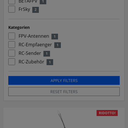
BETAFPV
1
FrSky
2
Kategorien
FPV-Antennen
1
RC-Empfaenger
1
RC-Sender
1
RC-Zubehör
1
APPLY FILTERS
RESET FILTERS
RIDOTTO!