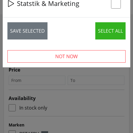
Statstik & Marketing
St
Filters
SAVE SELECTED
SELECT ALL
Sort by
NOT NOW
Price
Availability
In stock only
Marken