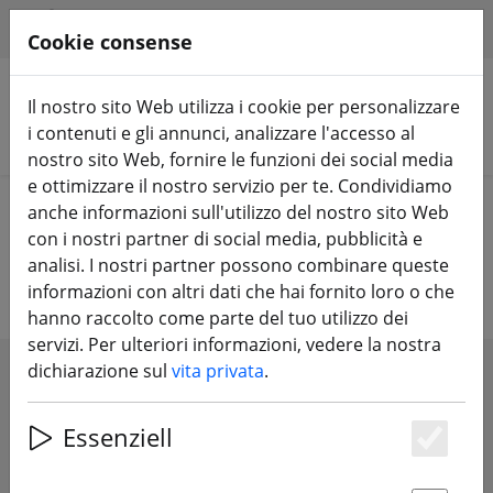
HILFE & SUPPORT
IT
Cookie consense
Il nostro sito Web utilizza i cookie per personalizzare
i contenuti e gli annunci, analizzare l'accesso al
Cerca prodotti
nostro sito Web, fornire le funzioni dei social media
e ottimizzare il nostro servizio per te. Condividiamo
Home
Componenti
Ricevitore RC
anche informazioni sull'utilizzo del nostro sito Web
con i nostri partner di social media, pubblicità e
Ricevitore RC
analisi. I nostri partner possono combinare queste
informazioni con altri dati che hai fornito loro o che
hanno raccolto come parte del tuo utilizzo dei
servizi. Per ulteriori informazioni, vedere la nostra
dichiarazione sul
vita privata
.
SHOW FILTERS
Essenziell
Es