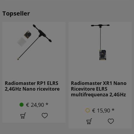
Topseller
RS
Radiomaster XR1 Nano
Ricevitore Radiomast
ore
Ricevitore ELRS
XR4 Gemini Xrossba
multifrequenza 2,4GHz
Dual-Band ELRS
€ 15,90 *
€ 43,90 *