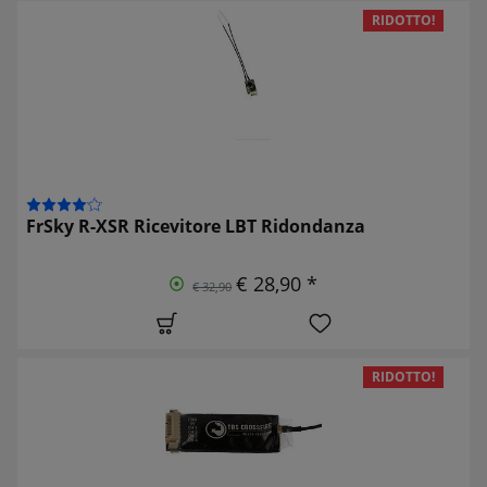
RIDOTTO!
FrSky R-XSR Ricevitore LBT Ridondanza
€ 28,90 *
€ 32,90
RIDOTTO!