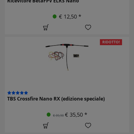
Ricevitore BetaFPV ELRS Nano
€ 12,50 *
RIDOTTO!
TBS Crossfire Nano RX (edizione speciale)
€ 35,50 *
€ 39,90