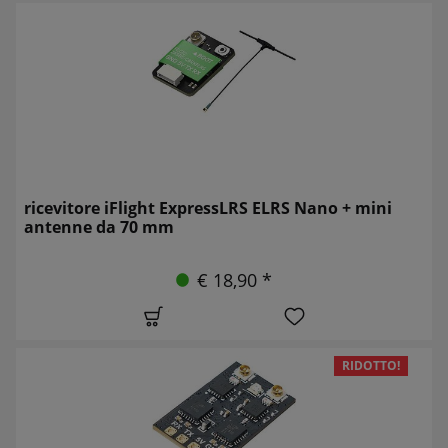
ricevitore iFlight ExpressLRS ELRS Nano + mini
antenne da 70 mm
€ 18,90 *
RIDOTTO!