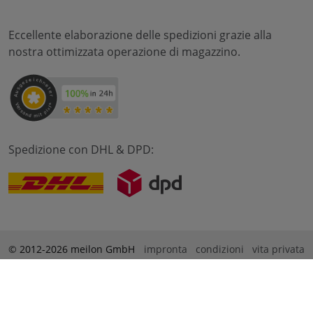
Eccellente elaborazione delle spedizioni grazie alla
nostra ottimizzata operazione di magazzino.
Spedizione con DHL & DPD:
© 2012-2026 meilon GmbH
impronta
condizioni
vita privata
* Alle Preise sind inkl. Mehrwertsteuer zzgl. Versandkosten
und ggf. Nachnahmegebühren, wenn nicht anders