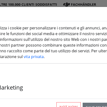
LTRE 100.000 CLIENTI SODDISFATTI
FACHHÄNDLER
lizza i cookie per personalizzare i contenuti e gli annunci, an
re le funzioni dei social media e ottimizzare il nostro servizi
ra
DJI
Batterie
Elica
Accessori
stampa 3
formazioni sull'utilizzo del nostro sito Web con i nostri par
 I nostri partner possono combinare queste informazioni con a
no raccolto come parte del tuo utilizzo dei servizi. Per ulter
hiarazione sul
vita privata
.
Marketing