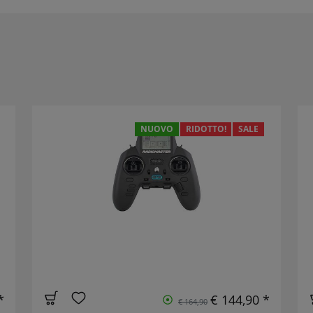
NUOVO
RIDOTTO!
SALE
*
€ 144,90 *
€ 164,90