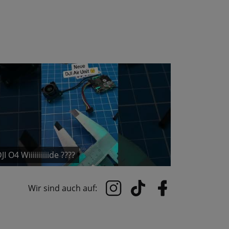
JI O4 Wiiiiiiiiiide ????
Wir sind auch auf: