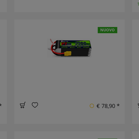
NUOVO
*
€ 78,90 *