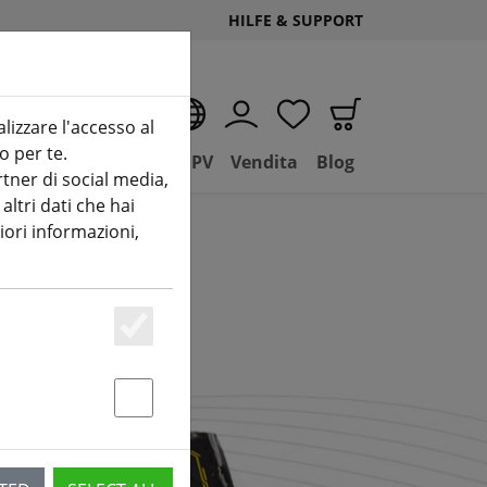
HILFE & SUPPORT
IT
alizzare l'accesso al
o per te.
(aktuelle Seite)
D
Negozio
Basilico FPV
Vendita
Blog
tner di social media,
ltri dati che hai
iori informazioni,
Essenziell
Statstik & Marketing