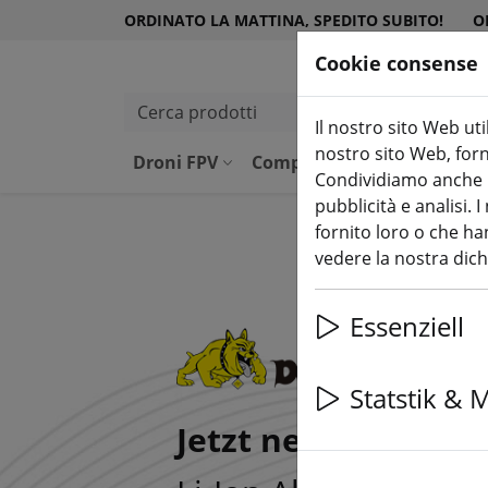
ORDINATO LA MATTINA, SPEDITO SUBITO!
O
Cookie consense
Cerca prodotti
Il nostro sito Web uti
nostro sito Web, forni
Droni FPV
Componenti
Attrezzatu
Condividiamo anche in
pubblicità e analisi.
fornito loro o che han
vedere la nostra dic
Essenziell
Statstik & 