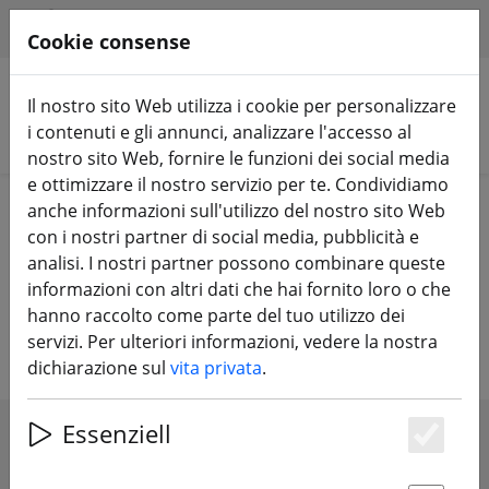
HILFE & SUPPORT
IT
Cookie consense
Il nostro sito Web utilizza i cookie per personalizzare
i contenuti e gli annunci, analizzare l'accesso al
Cerca prodotti
nostro sito Web, fornire le funzioni dei social media
e ottimizzare il nostro servizio per te. Condividiamo
Home
Batterie
Batteria agli ioni di litio
anche informazioni sull'utilizzo del nostro sito Web
con i nostri partner di social media, pubblicità e
Batterie agli ioni di litio - 18650
analisi. I nostri partner possono combinare queste
informazioni con altri dati che hai fornito loro o che
18500 batterie ICR NCR - Samsung
hanno raccolto come parte del tuo utilizzo dei
& Panasonic
servizi. Per ulteriori informazioni, vedere la nostra
dichiarazione sul
vita privata
.
Essenziell
SHOW FILTERS
Es