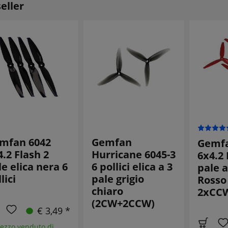
eller
mfan 6042
Gemfan
Gemfa
4.2 Flash 2
Hurricane 6045-3
6x4.2 
e elica nera 6
6 pollici elica a 3
pale a
lici
pale grigio
Rosso
chiaro
2xCCW)
(2CW+2CCW)
€ 3,49 *
ezzo venduto di