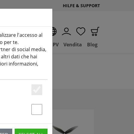
HILFE & SUPPORT
IT
alizzare l'accesso al
o per te.
D
Negozio
Basilico FPV
Vendita
Blog
tner di social media,
ltri dati che hai
iori informazioni,
Essenziell
Statstik & Marketing