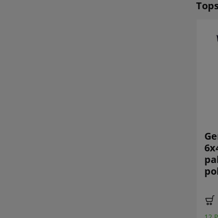
Tops
T-Motor T6143
HQProp 6X3.5X3
Ge
Elica a 3 pale da
Racing Prop FPV
6x
6 pollici, Clear
3 Blade
pal
Red
Propeller 6
pol
(2CW+2CCW)
pollici grigio
chiaro
€ 3,29 *
12 P