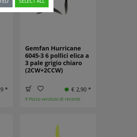
CTED
SELECT ALL
Gemfan Hurricane
6045-3 6 pollici elica a
3 pale grigio chiaro
(2CW+2CCW)
49 *
€ 2,90 *
9 Pezzo venduto di recente