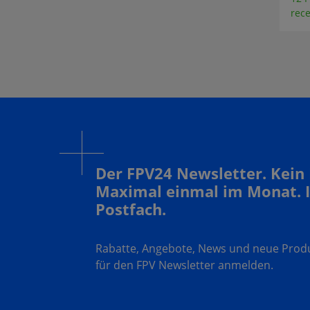
€ 3,95 *
rec
1 Pezzo venduto di
recente
14 Pezzo venduto di
recente
Der FPV24 Newsletter. Kein
Maximal einmal im Monat. 
Postfach.
Rabatte, Angebote, News und neue Produk
für den FPV Newsletter anmelden.