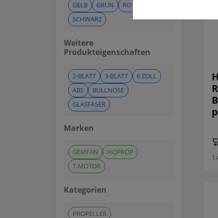
GELB
GRÜN
ROT
SCHWARZ
Weitere
Produkteigenschaften
H
2-BLATT
3-BLATT
6 ZOLL
R
ABS
BULLNOSE
B
GLASFASER
p
Marken
GEMFAN
HQPROP
1
T-MOTOR
Kategorien
PROPELLER