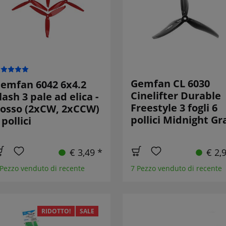
Gemfan CL 6030
emfan 6042 6x4.2
Cinelifter Durable
lash 3 pale ad elica -
Freestyle 3 fogli 6
osso (2xCW, 2xCCW)
pollici Midnight Gr
 pollici
€ 3,49 *
€ 2,
 Pezzo venduto di recente
7 Pezzo venduto di recente
RIDOTTO!
SALE