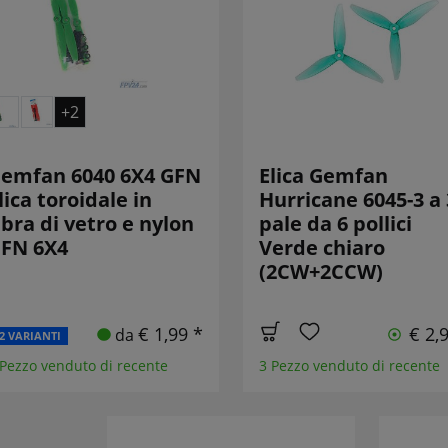
+2
emfan 6040 6X4 GFN
Elica Gemfan
lica toroidale in
Hurricane 6045-3 a 
ibra di vetro e nylon
pale da 6 pollici
FN 6X4
Verde chiaro
(2CW+2CCW)
€ 1,99 *
€ 2,
da
2 VARIANTI
 Pezzo venduto di recente
3 Pezzo venduto di recente