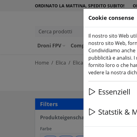
ORDINATO LA MATTINA, SPEDITO SUBITO!
O
Cookie consense
Cerca prodotti
Il nostro sito Web uti
nostro sito Web, forni
Droni FPV
Componenti
Attrezzatu
Condividiamo anche in
pubblicità e analisi.
Home
Elica
Elica da 6 pollici
fornito loro o che han
vedere la nostra dic
Essenziell
13 a
Filters
Statstik & 
Produkteigenschaften
Farbe