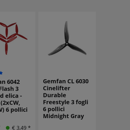
Gemfan CL 6030
T-Motor 
n 6042
Cinelifter
Elica a 3
Flash 3
Durable
6 pollici, 
d elica -
Freestyle 3 fogli
(2CW+2C
 (2xCW,
6 pollici
 6 pollici
Midnight Gray
€ 3,49 *
4 Pezzo vendu