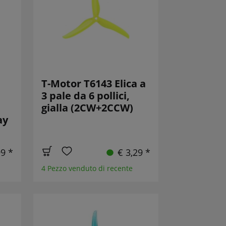
T-Motor T6143 Elica a
3 pale da 6 pollici,
gialla (2CW+2CCW)
ay
99 *
€ 3,29 *
4 Pezzo venduto di recente