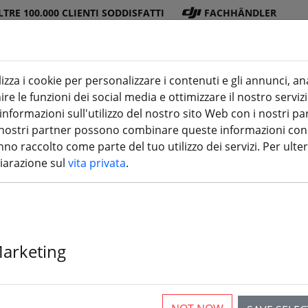
LTRE 100.000 CLIENTI SODDISFATTI
FACHHÄNDLER
lizza i cookie per personalizzare i contenuti e gli annunci, an
re le funzioni dei social media e ottimizzare il nostro servizi
(aktuelle Seite)
ra
DJI
Batterie
Elica
Accessori
stampa 3
formazioni sull'utilizzo del nostro sito Web con i nostri par
 I nostri partner possono combinare queste informazioni con a
no raccolto come parte del tuo utilizzo dei servizi. Per ulter
hiarazione sul
vita privata
.
rticles
Marketing