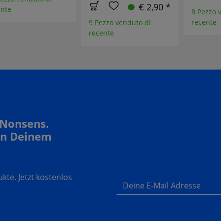
€ 2,90 *
ente
8 Pezzo 
recente
9 Pezzo venduto di
recente
 Nonsens.
In Deinem
te. Jetzt kostenlos
Deine E-Mail Adresse