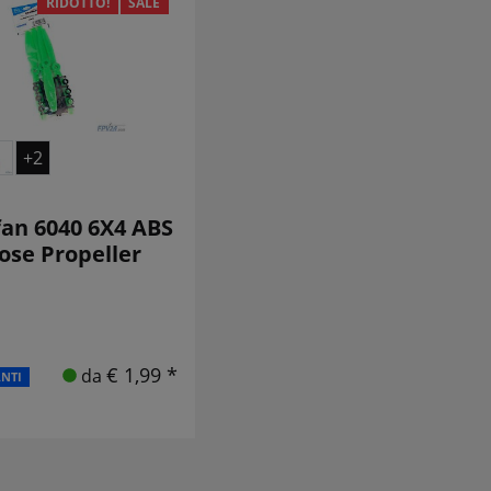
RIDOTTO!
SALE
+2
an 6040 6X4 ABS
ose Propeller
€ 1,99 *
da
ANTI