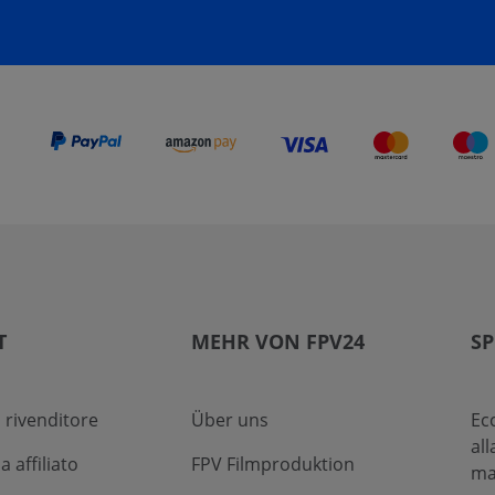
T
MEHR VON FPV24
SP
 rivenditore
Über uns
Ec
al
affiliato
FPV Filmproduktion
ma